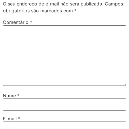
O seu endereço de e-mail não será publicado.
Campos
obrigatórios são marcados com
*
Comentário
*
Nome
*
E-mail
*