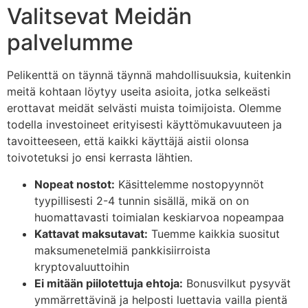
Valitsevat Meidän
palvelumme
Pelikenttä on täynnä täynnä mahdollisuuksia, kuitenkin
meitä kohtaan löytyy useita asioita, jotka selkeästi
erottavat meidät selvästi muista toimijoista. Olemme
todella investoineet erityisesti käyttömukavuuteen ja
tavoitteeseen, että kaikki käyttäjä aistii olonsa
toivotetuksi jo ensi kerrasta lähtien.
Nopeat nostot:
Käsittelemme nostopyynnöt
tyypillisesti 2-4 tunnin sisällä, mikä on on
huomattavasti toimialan keskiarvoa nopeampaa
Kattavat maksutavat:
Tuemme kaikkia suositut
maksumenetelmiä pankkisiirroista
kryptovaluuttoihin
Ei mitään piilotettuja ehtoja:
Bonusvilkut pysyvät
ymmärrettävinä ja helposti luettavia vailla pientä