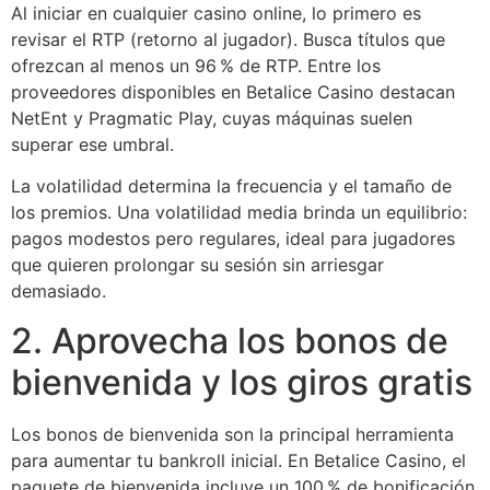
Al iniciar en cualquier casino online, lo primero es
revisar el RTP (retorno al jugador). Busca títulos que
ofrezcan al menos un 96 % de RTP. Entre los
proveedores disponibles en Betalice Casino destacan
NetEnt y Pragmatic Play, cuyas máquinas suelen
superar ese umbral.
La volatilidad determina la frecuencia y el tamaño de
los premios. Una volatilidad media brinda un equilibrio:
pagos modestos pero regulares, ideal para jugadores
que quieren prolongar su sesión sin arriesgar
demasiado.
2. Aprovecha los bonos de
bienvenida y los giros gratis
Los bonos de bienvenida son la principal herramienta
para aumentar tu bankroll inicial. En Betalice Casino, el
paquete de bienvenida incluye un 100 % de bonificación