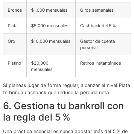
Bronce
$1,000 mensuales
Giros semanales
Plata
$5,000 mensuales
Cashback del 5 %
Oro
$10,000 mensuales
Gestor de cuenta
personal
Platino
$20,000
Retiros instantáneos
mensuales
Si planeas jugar de forma regular, alcanzar el nivel Plata
te brinda cashback que reduce la pérdida neta.
6. Gestiona tu bankroll con
la regla del 5 %
Una práctica esencial es nunca apostar más del 5 % de