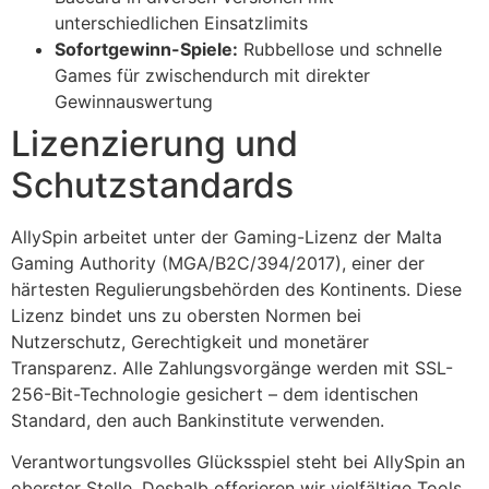
unterschiedlichen Einsatzlimits
Sofortgewinn-Spiele:
Rubbellose und schnelle
Games für zwischendurch mit direkter
Gewinnauswertung
Lizenzierung und
Schutzstandards
AllySpin arbeitet unter der Gaming-Lizenz der Malta
Gaming Authority (MGA/B2C/394/2017), einer der
härtesten Regulierungsbehörden des Kontinents. Diese
Lizenz bindet uns zu obersten Normen bei
Nutzerschutz, Gerechtigkeit und monetärer
Transparenz. Alle Zahlungsvorgänge werden mit SSL-
256-Bit-Technologie gesichert – dem identischen
Standard, den auch Bankinstitute verwenden.
Verantwortungsvolles Glücksspiel steht bei AllySpin an
oberster Stelle. Deshalb offerieren wir vielfältige Tools