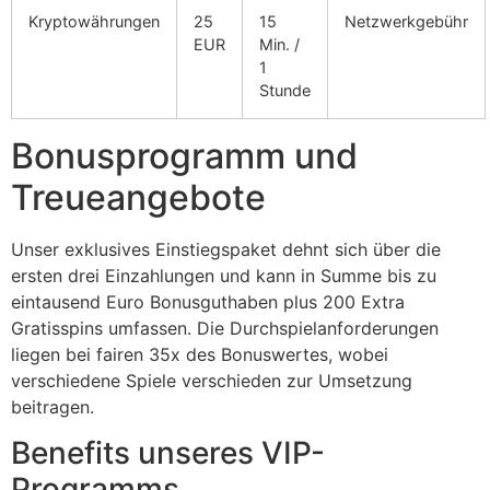
Kryptowährungen
25
15
Netzwerkgebühr
EUR
Min. /
1
Stunde
Bonusprogramm und
Treueangebote
Unser exklusives Einstiegspaket dehnt sich über die
ersten drei Einzahlungen und kann in Summe bis zu
eintausend Euro Bonusguthaben plus 200 Extra
Gratisspins umfassen. Die Durchspielanforderungen
liegen bei fairen 35x des Bonuswertes, wobei
verschiedene Spiele verschieden zur Umsetzung
beitragen.
Benefits unseres VIP-
Programms