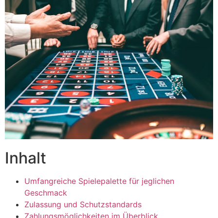
Inhalt
Umfangreiche Spielepalette für jeglichen
Geschmack
Zulassung und Schutzstandards
Zahlungsmöglichkeiten im Überblick