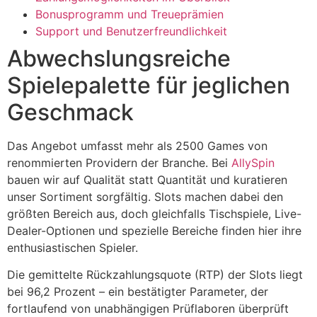
Bonusprogramm und Treueprämien
Support und Benutzerfreundlichkeit
Abwechslungsreiche
Spielepalette für jeglichen
Geschmack
Das Angebot umfasst mehr als 2500 Games von
renommierten Providern der Branche. Bei
AllySpin
bauen wir auf Qualität statt Quantität und kuratieren
unser Sortiment sorgfältig. Slots machen dabei den
größten Bereich aus, doch gleichfalls Tischspiele, Live-
Dealer-Optionen und spezielle Bereiche finden hier ihre
enthusiastischen Spieler.
Die gemittelte Rückzahlungsquote (RTP) der Slots liegt
bei 96,2 Prozent – ein bestätigter Parameter, der
fortlaufend von unabhängigen Prüflaboren überprüft