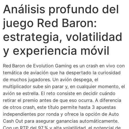
Análisis profundo del
juego Red Baron:
estrategia, volatilidad
y experiencia móvil
Red Baron de Evolution Gaming es un crash en vivo con
temática de aviación que ha despertado la curiosidad
de muchos jugadores. Un avión despega, el
multiplicador sube sin parar y, en cualquier momento, el
avión se estrella. El reto consiste en decidir cuándo
retirar el premio antes de que eso ocurra. A diferencia
de otros crash, este título permite hasta 3 apuestas
independientes por ronda y ofrece la opción de Auto
Cash Out para asegurar ganancias automáticamente.
Con un RTP del 97 % y alta volatilidad, el potencial de