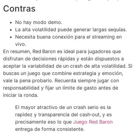
Contras
No hay modo demo.
La alta volatilidad puede generar largas sequías.
Necesita buena conexión para el streaming en
vivo.
En resumen, Red Baron es ideal para jugadores que
disfrutan de decisiones rápidas y están dispuestos a
aceptar la variabilidad de un crash de alta volatilidad. Si
buscas un juego que combine estrategia y emoción,
vale la pena probarlo. Recuerda siempre jugar con
responsabilidad y fijar un límite de gasto antes de
iniciar la ronda.
El mayor atractivo de un crash serio es la
rapidez y transparencia del cash‑out, y es
precisamente eso lo que
Juego Red Baron
entrega de forma consistente.