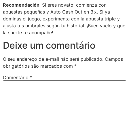
Recomendación
: Si eres novato, comienza con
apuestas pequeñas y Auto Cash Out en 3 x. Si ya
dominas el juego, experimenta con la apuesta triple y
ajusta tus umbrales según tu historial. ¡Buen vuelo y que
la suerte te acompañe!
Deixe um comentário
O seu endereço de e-mail não será publicado.
Campos
obrigatórios são marcados com
*
Comentário
*