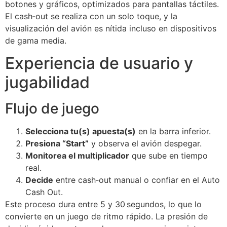
botones y gráficos, optimizados para pantallas táctiles.
El cash‑out se realiza con un solo toque, y la
visualización del avión es nítida incluso en dispositivos
de gama media.
Experiencia de usuario y
jugabilidad
Flujo de juego
Selecciona tu(s) apuesta(s)
en la barra inferior.
Presiona “Start”
y observa el avión despegar.
Monitorea el multiplicador
que sube en tiempo
real.
Decide
entre cash‑out manual o confiar en el Auto
Cash Out.
Este proceso dura entre 5 y 30 segundos, lo que lo
convierte en un juego de ritmo rápido. La presión de