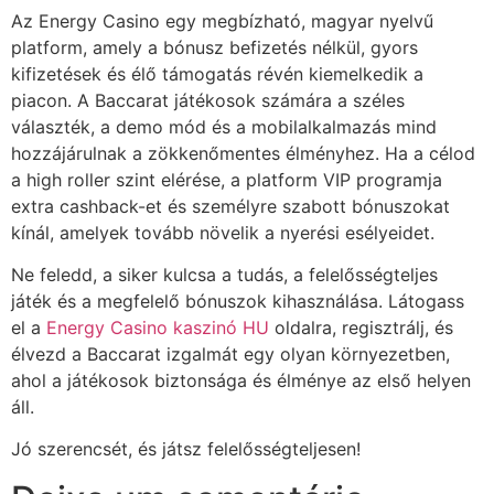
Az Energy Casino egy megbízható, magyar nyelvű
platform, amely a bónusz befizetés nélkül, gyors
kifizetések és élő támogatás révén kiemelkedik a
piacon. A Baccarat játékosok számára a széles
választék, a demo mód és a mobilalkalmazás mind
hozzájárulnak a zökkenőmentes élményhez. Ha a célod
a high roller szint elérése, a platform VIP programja
extra cashback-et és személyre szabott bónuszokat
kínál, amelyek tovább növelik a nyerési esélyeidet.
Ne feledd, a siker kulcsa a tudás, a felelősségteljes
játék és a megfelelő bónuszok kihasználása. Látogass
el a
Energy Casino kaszinó HU
oldalra, regisztrálj, és
élvezd a Baccarat izgalmát egy olyan környezetben,
ahol a játékosok biztonsága és élménye az első helyen
áll.
Jó szerencsét, és játsz felelősségteljesen!