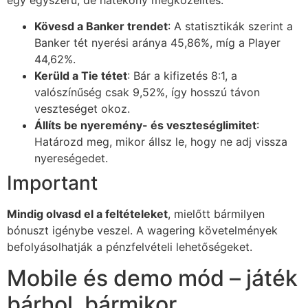
Kövesd a Banker trendet
: A statisztikák szerint a
Banker tét nyerési aránya 45,86%, míg a Player
44,62%.
Kerüld a Tie tétet
: Bár a kifizetés 8:1, a
valószínűség csak 9,52%, így hosszú távon
veszteséget okoz.
Állíts be nyeremény- és veszteséglimitet
:
Határozd meg, mikor állsz le, hogy ne adj vissza
nyereségedet.
Important
Mindig olvasd el a feltételeket
, mielőtt bármilyen
bónuszt igénybe veszel. A wagering követelmények
befolyásolhatják a pénzfelvételi lehetőségeket.
Mobile és demo mód – játék
bárhol, bármikor