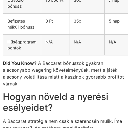
Üdvözlő
10 000 Ft
30x
7 nap
bónusz
Befizetés
0 Ft
35x
5 nap
nélküli bónusz
Hűségprogram
N/A
N/A
N/A
pontok
Did You Know?
A Baccarat bónuszok gyakran
alacsonyabb wagering követelményűek, mert a játék
alacsony volatilitása miatt a kaszinók gyorsabb profitot
várnak.
Hogyan növeld a nyerési
esélyeidet?
A Baccarat stratégia nem csak a szerencsén múlik. Íme
egy egyszerű, de hatékony megközelítés: