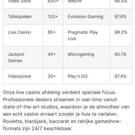
Video Slots
650+
NetEnt
96.5%
Tafelspellen
120+
Evolution Gaming
97.8%
Live Casino
85+
Pragmatic Play
98.2%
Live
Jackpot
45+
Microgaming
95.1%
Games
Videopoker
30+
Play’n GO
97.4%
Onze live casino afdeling verdient speciale focus.
Professionele dealers streamen in real-time vanuit
state-of-the-art studios, waardoor je de atmosfeer van
een echt casino ervaart zonder je huis te verlaten.
Roulette, blackjack, baccarat en talrijke gameshow-
formats zijn 24/7 beschikbaar.