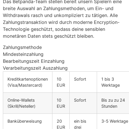
Das Betpanda-Team stellen bereit unsern Spielern eine
breite Auswahl an Zahlungsmethoden, um Ein- und
Withdrawals rasch und unkompliziert zu tätigen. Alle
Zahlungstransaktion wird durch moderne Encryption-
Technologie geschützt, sodass deine sensiblen
monetären Daten stets geschützt bleiben.
Zahlungsmethode
Mindesteinzahlung
Bearbeitungszeit Einzahlung
Verarbeitungszeit Auszahlung
Kreditkartenoptionen
10
Sofort
1 bis 3
(Visa/Mastercard)
EUR
Werktage
Online-Wallets
10
Sofort
Bis zu zu 24
(Skrill/Neteller)
EUR
Stunden
Banküberweisung
20
ein bis
3-5 Werktage
EUR
drei