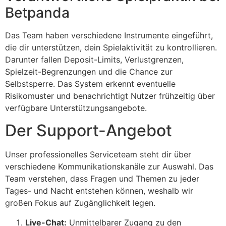
Betpanda
Das Team haben verschiedene Instrumente eingeführt,
die dir unterstützen, dein Spielaktivität zu kontrollieren.
Darunter fallen Deposit-Limits, Verlustgrenzen,
Spielzeit-Begrenzungen und die Chance zur
Selbstsperre. Das System erkennt eventuelle
Risikomuster und benachrichtigt Nutzer frühzeitig über
verfügbare Unterstützungsangebote.
Der Support-Angebot
Unser professionelles Serviceteam steht dir über
verschiedene Kommunikationskanäle zur Auswahl. Das
Team verstehen, dass Fragen und Themen zu jeder
Tages- und Nacht entstehen können, weshalb wir
großen Fokus auf Zugänglichkeit legen.
Live-Chat:
Unmittelbarer Zugang zu den