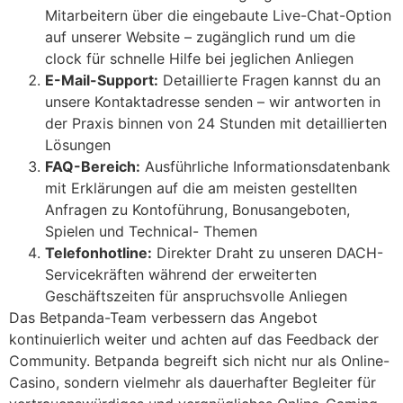
Mitarbeitern über die eingebaute Live-Chat-Option
auf unserer Website – zugänglich rund um die
clock für schnelle Hilfe bei jeglichen Anliegen
E-Mail-Support:
Detaillierte Fragen kannst du an
unsere Kontaktadresse senden – wir antworten in
der Praxis binnen von 24 Stunden mit detaillierten
Lösungen
FAQ-Bereich:
Ausführliche Informationsdatenbank
mit Erklärungen auf die am meisten gestellten
Anfragen zu Kontoführung, Bonusangeboten,
Spielen und Technical- Themen
Telefonhotline:
Direkter Draht zu unseren DACH-
Servicekräften während der erweiterten
Geschäftszeiten für anspruchsvolle Anliegen
Das Betpanda-Team verbessern das Angebot
kontinuierlich weiter und achten auf das Feedback der
Community. Betpanda begreift sich nicht nur als Online-
Casino, sondern vielmehr als dauerhafter Begleiter für