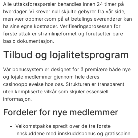
Alle uttaksforespørsler behandles innen 24 timer på
hverdager. Vi krever null skjulte gebyrer fra vår side,
men vær oppmerksom på at betalingsleverandører kan
ha sine egne kostnader. Verifiseringsprosessen for
første uttak er strømlinjeformet og forutsetter bare
basic dokumentasjon.
Tilbud og lojalitetsprogram
Vår bonussystem er designet for å premiære både nye
og lojale medlemmer gjennom hele deres
casinoopplevelse hos oss. Strukturen er transparent
uten kompliserte vilkår som skjuler essensiell
informasjon.
Fordeler for nye medlemmer
Velkomstpakke spredt over de tre første
innskuddene med innskuddsbonus og gratisspinn