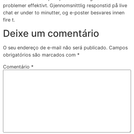
problemer effektivt. Gjennomsnittlig responstid på live
chat er under to minutter, og e-poster besvares innen
fire t.
Deixe um comentário
O seu endereço de e-mail não será publicado.
Campos
obrigatórios são marcados com
*
Comentário
*