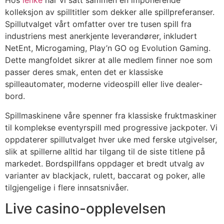
Hos
lenke
har vi satt sammen en imponerende
kolleksjon av spilltitler som dekker alle spillpreferanser.
Spillutvalget vårt omfatter over tre tusen spill fra
industriens mest anerkjente leverandører, inkludert
NetEnt, Microgaming, Play’n GO og Evolution Gaming.
Dette mangfoldet sikrer at alle medlem finner noe som
passer deres smak, enten det er klassiske
spilleautomater, moderne videospill eller live dealer-
bord.
Spillmaskinene våre spenner fra klassiske fruktmaskiner
til komplekse eventyrspill med progressive jackpoter. Vi
oppdaterer spillutvalget hver uke med ferske utgivelser,
slik at spillerne alltid har tilgang til de siste titlene på
markedet. Bordspillfans oppdager et bredt utvalg av
varianter av blackjack, rulett, baccarat og poker, alle
tilgjengelige i flere innsatsnivåer.
Live casino-opplevelsen