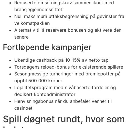
Reduserte omsetningskrav sammenliknet med
bransjegjennomsnittet
Null maksimum uttaksbegrensning på gevinster fra
velkomstpakken
Alternativ til å reservere bonusen og aktivere den
senere
Fortløpende kampanjer
Ukentlige cashback på 10-15% av netto tap
Torsdagens reload-bonus for eksisterende spillere
Sesongmessige turneringer med premiepotter på
opptil 500 000 kroner
Lojalitetsprogram med nivåbaserte fordeler og
dedikert kontoadministrator
Henvisningsbonus når du anbefaler venner til
casinoet
Spill døgnet rundt, hvor som