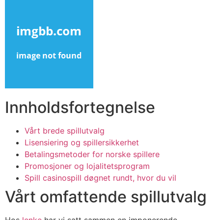
Innholdsfortegnelse
Vårt brede spillutvalg
Lisensiering og spillersikkerhet
Betalingsmetoder for norske spillere
Promosjoner og lojalitetsprogram
Spill casinospill døgnet rundt, hvor du vil
Vårt omfattende spillutvalg