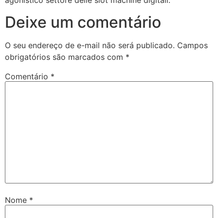
agonistico settore delle slot machine digitali.
Deixe um comentário
O seu endereço de e-mail não será publicado.
Campos
obrigatórios são marcados com
*
Comentário
*
Nome
*