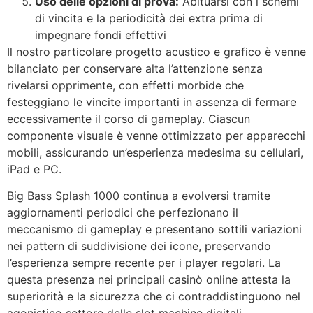
Uso delle opzioni di prova:
Abituarsi con i schemi
di vincita e la periodicità dei extra prima di
impegnare fondi effettivi
Il nostro particolare progetto acustico e grafico è venne
bilanciato per conservare alta l’attenzione senza
rivelarsi opprimente, con effetti morbide che
festeggiano le vincite importanti in assenza di fermare
eccessivamente il corso di gameplay. Ciascun
componente visuale è venne ottimizzato per apparecchi
mobili, assicurando un’esperienza medesima su cellulari,
iPad e PC.
Big Bass Splash 1000 continua a evolversi tramite
aggiornamenti periodici che perfezionano il
meccanismo di gameplay e presentano sottili variazioni
nei pattern di suddivisione dei icone, preservando
l’esperienza sempre recente per i player regolari. La
questa presenza nei principali casinò online attesta la
superiorità e la sicurezza che ci contraddistinguono nel