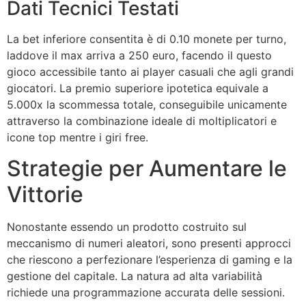
Dati Tecnici Testati
La bet inferiore consentita è di 0.10 monete per turno,
laddove il max arriva a 250 euro, facendo il questo
gioco accessibile tanto ai player casuali che agli grandi
giocatori. La premio superiore ipotetica equivale a
5.000x la scommessa totale, conseguibile unicamente
attraverso la combinazione ideale di moltiplicatori e
icone top mentre i giri free.
Strategie per Aumentare le
Vittorie
Nonostante essendo un prodotto costruito sul
meccanismo di numeri aleatori, sono presenti approcci
che riescono a perfezionare l’esperienza di gaming e la
gestione del capitale. La natura ad alta variabilità
richiede una programmazione accurata delle sessioni.