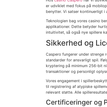
Hos
casino Caspero
har vi udvikl
er udviklet med fokus på mobilopt
benytter. Vi satser kontinuerligt
Teknologien bag vores casino ben
applikationer. Dette betyder hurt
intuitivitet, så også nye spiller
Sikkerhed og Li
Caspero fungerer under strenge reg
standarder for ansvarligt spil. I
kryptering på minimum 256-bit niv
transaktioner og personligt oply
Vores engagement i spillerbeskytt
til registrering af atypiske spille
relevant støtte. Alle spilleresult
Certificeringer og