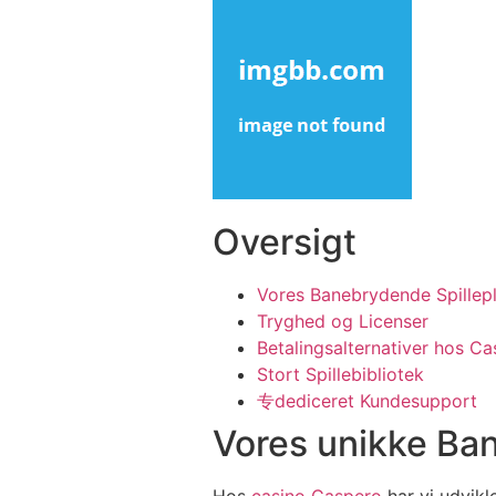
Oversigt
Vores Banebrydende Spillep
Tryghed og Licenser
Betalingsalternativer hos C
Stort Spillebibliotek
专dediceret Kundesupport
Vores unikke Ba