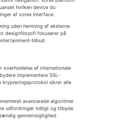
ntuitiv navigation. Vores platform
 uanset hvilken device du
nger af vores interface.
ning uden hentning af eksterne
or designfilosofi fokuserer på
entertainment-tilbud.
r overholdelse af internationale
udbydere implementere SSL-
 krypteringsprotokol sikrer alle
lementeret avancerede algoritmer
lle udfordringer tidligt og tilbyde
ldstændig gennemsigtighed.