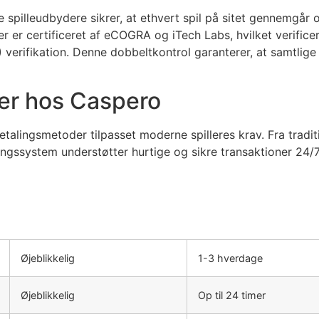
pilleudbydere sikrer, at ethvert spil på sitet gennemgår o
 er certificeret af eCOGRA og iTech Labs, hvilket verifice
ifikation. Denne dobbeltkontrol garanterer, at samtlige re
ger hos Caspero
betalingsmetoder tilpasset moderne spilleres krav. Fra tradi
ingssystem understøtter hurtige og sikre transaktioner 24/7
Øjeblikkelig
1-3 hverdage
Øjeblikkelig
Op til 24 timer