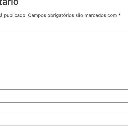
ário
á publicado.
Campos obrigatórios são marcados com
*