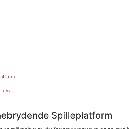
latform
aspero
nebrydende Spilleplatform