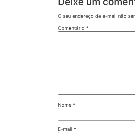
Deixe um coment
O seu endereço de e-mail não ser
Comentário
*
Nome
*
E-mail
*