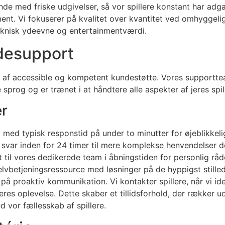
nde med friske udgivelser, så vor spillere konstant har adg
ent. Vi fokuserer på kvalitet over kvantitet ved omhyggelig
eknisk ydeevne og entertainmentværdi.
desupport
n af accessible og kompetent kundestøtte. Vores supportt
sprog og er trænet i at håndtere alle aspekter af jeres spi
r
med typisk responstid på under to minutter for øjeblikkeli
 svar inden for 24 timer til mere komplekse henvendelser
 til vores dedikerede team i åbningstiden for personlig råd
vbetjeningsressource med løsninger på de hyppigst stille
på proaktiv kommunikation. Vi kontakter spillere, når vi ide
deres oplevelse. Dette skaber et tillidsforhold, der rækker 
d vor fællesskab af spillere.