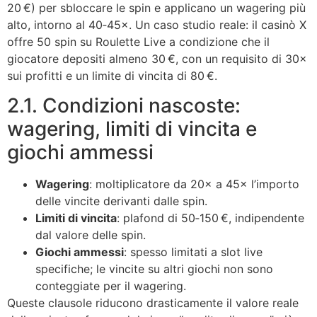
20 €) per sbloccare le spin e applicano un wagering più
alto, intorno al 40‑45×. Un caso studio reale: il casinò X
offre 50 spin su Roulette Live a condizione che il
giocatore depositi almeno 30 €, con un requisito di 30×
sui profitti e un limite di vincita di 80 €.
2.1. Condizioni nascoste:
wagering, limiti di vincita e
giochi ammessi
Wagering
: moltiplicatore da 20× a 45× l’importo
delle vincite derivanti dalle spin.
Limiti di vincita
: plafond di 50‑150 €, indipendente
dal valore delle spin.
Giochi ammessi
: spesso limitati a slot live
specifiche; le vincite su altri giochi non sono
conteggiate per il wagering.
Queste clausole riducono drasticamente il valore reale