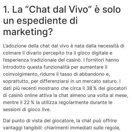
1. La “Chat dal Vivo” è solo
un espediente di
marketing?
L’adozione della chat dal vivo è nata dalla necessità di
colmare il divario percepito tra il gioco digitale e
l’esperienza tradizionale del casinò. I fornitori hanno
introdotto questa funzionalità per aumentare il
coinvolgimento, ridurre il tasso di abbandono e,
soprattutto, per differenziarsi in un mercato saturo. I
dati più recenti mostrano che circa il 38 % dei giocatori
di casinò online attiva la chat almeno una volta al mese,
mentre il 22 % la utilizza regolarmente durante le
sessioni di gioco live.
Dal punto di vista del giocatore, la chat può offrire
vantaggi tangibili: chiarimenti immediati sulle regole,