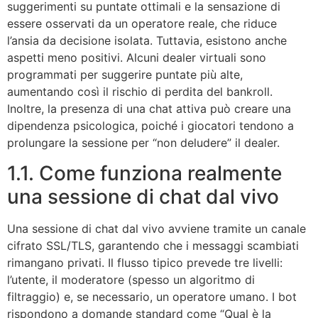
suggerimenti su puntate ottimali e la sensazione di
essere osservati da un operatore reale, che riduce
l’ansia da decisione isolata. Tuttavia, esistono anche
aspetti meno positivi. Alcuni dealer virtuali sono
programmati per suggerire puntate più alte,
aumentando così il rischio di perdita del bankroll.
Inoltre, la presenza di una chat attiva può creare una
dipendenza psicologica, poiché i giocatori tendono a
prolungare la sessione per “non deludere” il dealer.
1.1. Come funziona realmente
una sessione di chat dal vivo
Una sessione di chat dal vivo avviene tramite un canale
cifrato SSL/TLS, garantendo che i messaggi scambiati
rimangano privati. Il flusso tipico prevede tre livelli:
l’utente, il moderatore (spesso un algoritmo di
filtraggio) e, se necessario, un operatore umano. I bot
rispondono a domande standard come “Qual è la