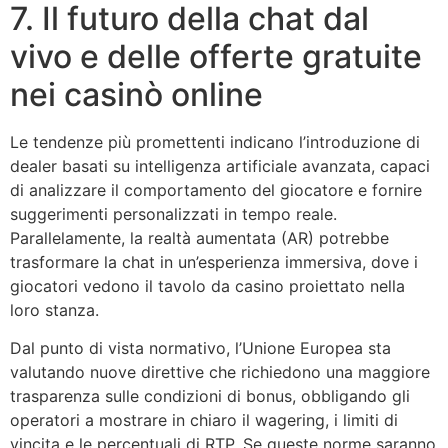
7. Il futuro della chat dal
vivo e delle offerte gratuite
nei casinò online
Le tendenze più promettenti indicano l’introduzione di
dealer basati su intelligenza artificiale avanzata, capaci
di analizzare il comportamento del giocatore e fornire
suggerimenti personalizzati in tempo reale.
Parallelamente, la realtà aumentata (AR) potrebbe
trasformare la chat in un’esperienza immersiva, dove i
giocatori vedono il tavolo da casino proiettato nella
loro stanza.
Dal punto di vista normativo, l’Unione Europea sta
valutando nuove direttive che richiedono una maggiore
trasparenza sulle condizioni di bonus, obbligando gli
operatori a mostrare in chiaro il wagering, i limiti di
vincita e le percentuali di RTP. Se queste norme saranno