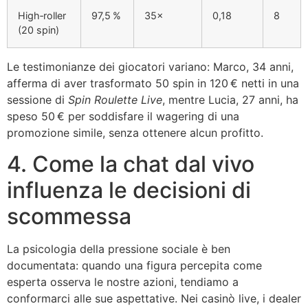
High‑roller
97,5 %
35×
0,18
8
(20 spin)
Le testimonianze dei giocatori variano: Marco, 34 anni,
afferma di aver trasformato 50 spin in 120 € netti in una
sessione di
Spin Roulette Live
, mentre Lucia, 27 anni, ha
speso 50 € per soddisfare il wagering di una
promozione simile, senza ottenere alcun profitto.
4. Come la chat dal vivo
influenza le decisioni di
scommessa
La psicologia della pressione sociale è ben
documentata: quando una figura percepita come
esperta osserva le nostre azioni, tendiamo a
conformarci alle sue aspettative. Nei casinò live, i dealer