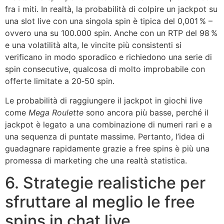
fra i miti. In realtà, la probabilità di colpire un jackpot su
una slot live con una singola spin è tipica del 0,001 % –
ovvero una su 100.000 spin. Anche con un RTP del 98 %
e una volatilità alta, le vincite più consistenti si
verificano in modo sporadico e richiedono una serie di
spin consecutive, qualcosa di molto improbabile con
offerte limitate a 20‑50 spin.
Le probabilità di raggiungere il jackpot in giochi live
come
Mega Roulette
sono ancora più basse, perché il
jackpot è legato a una combinazione di numeri rari e a
una sequenza di puntate massime. Pertanto, l’idea di
guadagnare rapidamente grazie a free spins è più una
promessa di marketing che una realtà statistica.
6. Strategie realistiche per
sfruttare al meglio le free
spins in chat live