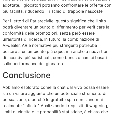
adottate, i giocatori potranno confrontare le offerte con
più facilità, riducendo il rischio di trappole nascoste.
Per i lettori di Parlarecivile, questo significa che il sito
potrà diventare un punto di riferimento per verificare la
conformità delle promozioni, senza però essere
un’autorità di ricerca. In futuro, la combinazione di
AI‑dealer, AR e normative più stringenti potrebbe
portare a un ambiente più equo, ma anche a nuovi tipi
di incentivi più sofisticati, come bonus dinamici basati
sulla performance del giocatore.
Conclusione
Abbiamo esplorato come la chat dal vivo possa essere
sia un valore aggiunto che un potenziale strumento di
persuasione, e perché le gratuite spin non siano mai
realmente “infinite”. Analizzando i requisiti di wagering, i
limiti di vincita e le probabilità statistiche, è chiaro che