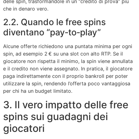
delle spin, trasformandole in un “credito di prova” più
che in denaro vero.
2.2. Quando le free spins
diventano “pay‑to‑play”
Alcune offerte richiedono una puntata minima per ogni
spin, ad esempio 2 € su una slot con alto RTP. Se il
giocatore non rispetta il minimo, la spin viene annullata
e il credito non viene assegnato. In pratica, il giocatore
paga indirettamente con il proprio bankroll per poter
utilizzare la spin, rendendo l’offerta poco vantaggiosa
per chi ha un budget limitato.
3. Il vero impatto delle free
spins sui guadagni dei
giocatori