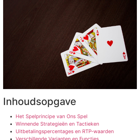
Inhoudsopgave
Het Spelprincipe van Ons Spel
Winnende Strategieën en Tactieken
Uitbetalingspercentages en RTP-waarden
Verschillende Varianten en Functies