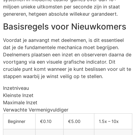
miljoen unieke uitkomsten per seconde zijn in staat
genereren, hetgeen absolute willekeur garandeert.
Basisregels voor Nieuwkomers
Voordat je aanvangt met deelnemen, is dit essentieel
dat je de fundamentele mechanica moet begrijpen.
Deelnemers plaatsen een inzet en observeren daarna de
voortgang via een visuele grafische indicator. Dit
cruciale punt komt wanneer je kunt beslissen voor uit te
stappen waarbij je winst veilig op te stellen.
Inzetniveau
Kleinste Inzet
Maximale Inzet
Verwachte Vermenigvuldiger
Beginner
€0.10
€5.00
1.5x – 10x