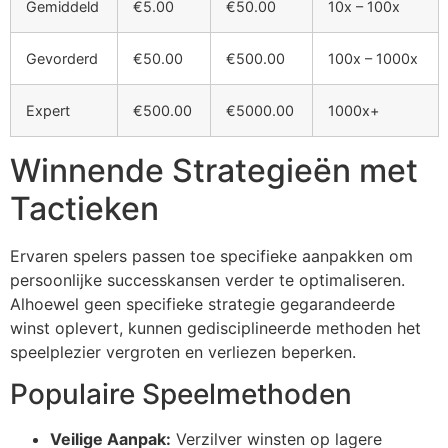
Gemiddeld
€5.00
€50.00
10x – 100x
Gevorderd
€50.00
€500.00
100x – 1000x
Expert
€500.00
€5000.00
1000x+
Winnende Strategieën met
Tactieken
Ervaren spelers passen toe specifieke aanpakken om
persoonlijke successkansen verder te optimaliseren.
Alhoewel geen specifieke strategie gegarandeerde
winst oplevert, kunnen gedisciplineerde methoden het
speelplezier vergroten en verliezen beperken.
Populaire Speelmethoden
Veilige Aanpak:
Verzilver winsten op lagere