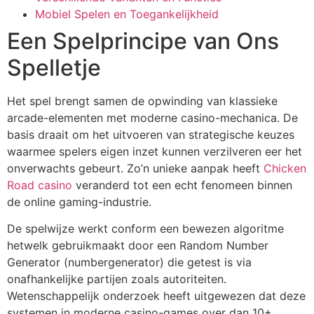
Mobiel Spelen en Toegankelijkheid
Een Spelprincipe van Ons
Spelletje
Het spel brengt samen de opwinding van klassieke
arcade-elementen met moderne casino-mechanica. De
basis draait om het uitvoeren van strategische keuzes
waarmee spelers eigen inzet kunnen verzilveren eer het
onverwachts gebeurt. Zo’n unieke aanpak heeft
Chicken
Road casino
veranderd tot een echt fenomeen binnen
de online gaming-industrie.
De spelwijze werkt conform een bewezen algoritme
hetwelk gebruikmaakt door een Random Number
Generator (numbergenerator) die getest is via
onafhankelijke partijen zoals autoriteiten.
Wetenschappelijk onderzoek heeft uitgewezen dat deze
systemen in moderne casino-games over dan 10+