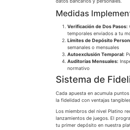
datos bancarios y personales.
Medidas Implemen
Verificación de Dos Pasos:
C
temporales enviados a tu mó
Límites de Depósito Person
semanales o mensuales
Autoexclusión Temporal:
Po
Auditorías Mensuales:
Inspe
normativo
Sistema de Fidel
Cada apuesta en acumula puntos 
la fidelidad con ventajas tangib
Los miembros del nivel Platino re
lanzamientos de juegos. El progr
tu primer depósito en nuestra pla