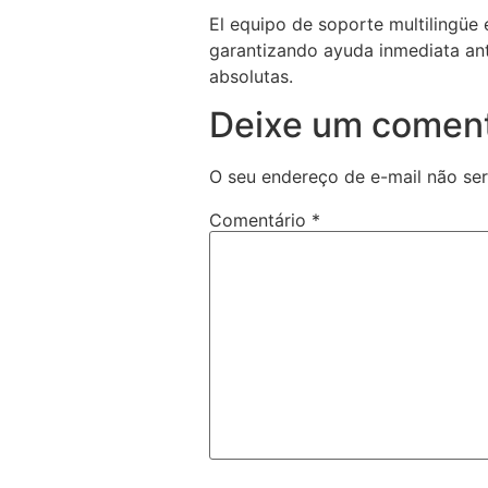
El equipo de soporte multilingüe 
garantizando ayuda inmediata ante
absolutas.
Deixe um coment
O seu endereço de e-mail não ser
Comentário
*