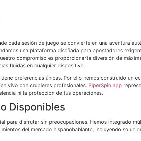
s
nde cada sesión de juego se convierte en una aventura aut
rindamos una plataforma diseñada para apostadores exigen
Nuestro compromiso es proporcionarte diversión de máxima
as fluidas en cualquier dispositivo.
tiene preferencias únicas. Por ello hemos construido un 
 en vivo con crupieres profesionales.
PiperSpin app
represe
lencia ni la protección de tus operaciones.
o Disponibles
ncial para disfrutar sin preocupaciones. Hemos integrado mú
erimientos del mercado hispanohablante, incluyendo solucio