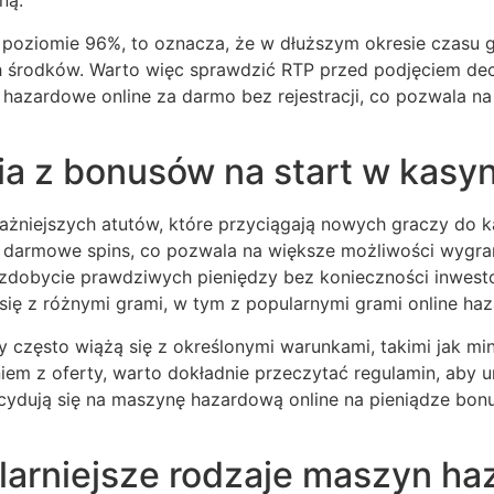
ną.
a poziomie 96%, to oznacza, że w dłuższym okresie czas
środków. Warto więc sprawdzić RTP przed podjęciem decy
 hazardowe online za darmo bez rejestracji, co pozwala n
ia z bonusów na start w kasy
ażniejszych atutów, które przyciągają nowych graczy do k
 darmowe spins, co pozwala na większe możliwości wygrane
 zdobycie prawdziwych pieniędzy bez konieczności inwes
 się z różnymi grami, w tym z popularnymi grami online h
y często wiążą się z określonymi warunkami, takimi jak m
iem z oferty, warto dokładnie przeczytać regulamin, aby 
cydują się na maszynę hazardową online na pieniądze bonu
ularniejsze rodzaje maszyn h