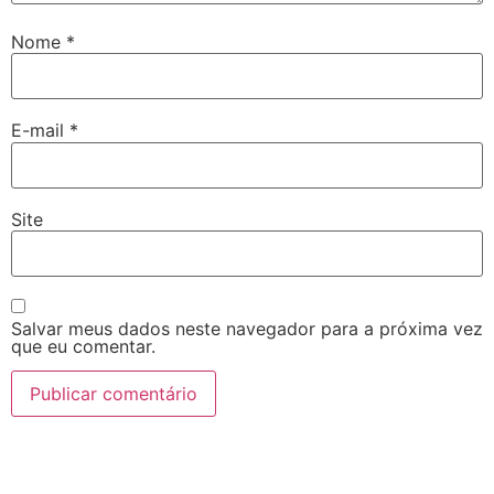
Nome
*
E-mail
*
Site
Salvar meus dados neste navegador para a próxima vez
que eu comentar.