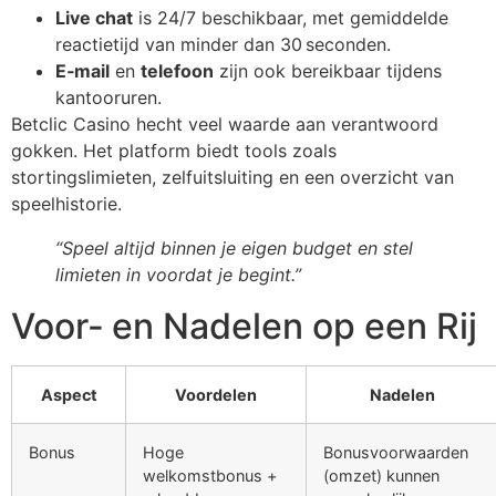
Live chat
is 24/7 beschikbaar, met gemiddelde
reactietijd van minder dan 30 seconden.
E‑mail
en
telefoon
zijn ook bereikbaar tijdens
kantooruren.
Betclic Casino hecht veel waarde aan verantwoord
gokken. Het platform biedt tools zoals
stortingslimieten, zelfuitsluiting en een overzicht van
speelhistorie.
“Speel altijd binnen je eigen budget en stel
limieten in voordat je begint.”
Voor‑ en Nadelen op een Rij
Aspect
Voordelen
Nadelen
Bonus
Hoge
Bonusvoorwaarden
welkomstbonus +
(omzet) kunnen