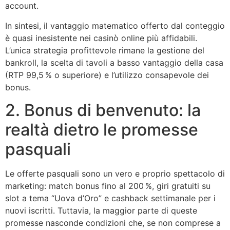
account.
In sintesi, il vantaggio matematico offerto dal conteggio
è quasi inesistente nei casinò online più affidabili.
L’unica strategia profittevole rimane la gestione del
bankroll, la scelta di tavoli a basso vantaggio della casa
(RTP 99,5 % o superiore) e l’utilizzo consapevole dei
bonus.
2. Bonus di benvenuto: la
realtà dietro le promesse
pasquali
Le offerte pasquali sono un vero e proprio spettacolo di
marketing: match bonus fino al 200 %, giri gratuiti su
slot a tema “Uova d’Oro” e cashback settimanale per i
nuovi iscritti. Tuttavia, la maggior parte di queste
promesse nasconde condizioni che, se non comprese a