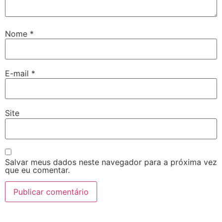
Nome
*
E-mail
*
Site
Salvar meus dados neste navegador para a próxima vez
que eu comentar.