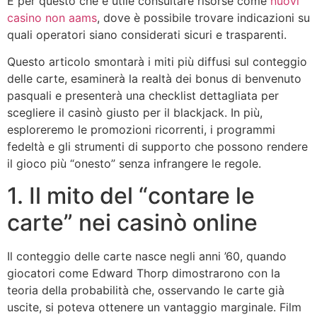
È per questo che è utile consultare risorse come
nuovi
casino non aams
, dove è possibile trovare indicazioni su
quali operatori siano considerati sicuri e trasparenti.
Questo articolo smontarà i miti più diffusi sul conteggio
delle carte, esaminerà la realtà dei bonus di benvenuto
pasquali e presenterà una checklist dettagliata per
scegliere il casinò giusto per il blackjack. In più,
esploreremo le promozioni ricorrenti, i programmi
fedeltà e gli strumenti di supporto che possono rendere
il gioco più “onesto” senza infrangere le regole.
1. Il mito del “contare le
carte” nei casinò online
Il conteggio delle carte nasce negli anni ’60, quando
giocatori come Edward Thorp dimostrarono con la
teoria della probabilità che, osservando le carte già
uscite, si poteva ottenere un vantaggio marginale. Film