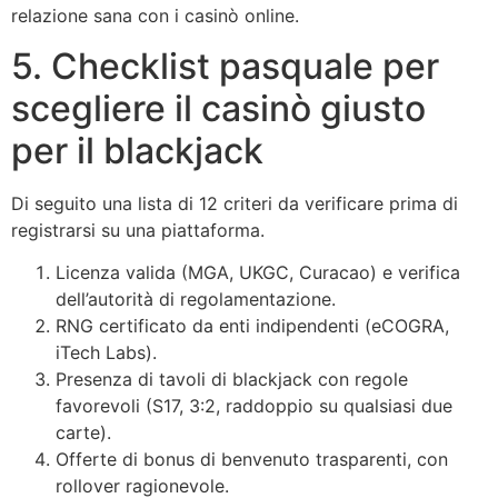
relazione sana con i casinò online.
5. Checklist pasquale per
scegliere il casinò giusto
per il blackjack
Di seguito una lista di 12 criteri da verificare prima di
registrarsi su una piattaforma.
Licenza valida (MGA, UKGC, Curacao) e verifica
dell’autorità di regolamentazione.
RNG certificato da enti indipendenti (eCOGRA,
iTech Labs).
Presenza di tavoli di blackjack con regole
favorevoli (S17, 3:2, raddoppio su qualsiasi due
carte).
Offerte di bonus di benvenuto trasparenti, con
rollover ragionevole.