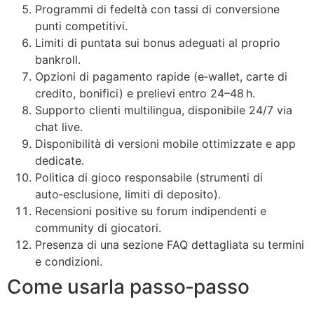
Programmi di fedeltà con tassi di conversione
punti competitivi.
Limiti di puntata sui bonus adeguati al proprio
bankroll.
Opzioni di pagamento rapide (e‑wallet, carte di
credito, bonifici) e prelievi entro 24–48 h.
Supporto clienti multilingua, disponibile 24/7 via
chat live.
Disponibilità di versioni mobile ottimizzate e app
dedicate.
Politica di gioco responsabile (strumenti di
auto‑esclusione, limiti di deposito).
Recensioni positive su forum indipendenti e
community di giocatori.
Presenza di una sezione FAQ dettagliata su termini
e condizioni.
Come usarla passo‑passo