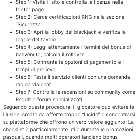
Step 1: Visita il sito e controlla la licenza nella
footer page.
Step 2: Cerca certificazioni RNG nella sezione
“Sicurezza”.
Step 3: Apri la lobby del blackjack e verifica le
regole del tavolo.
Step 4: Leggi attentamente i termini del bonus di
benvenuto; calcola il rollover.
Step 5: Confronta le opzioni di pagamento e i
tempi di prelievo.
Step 6: Testa il servizio clienti con una domanda
rapida via chat.
Step 7: Controlla le recensioni su community come
Reddit o forum specializzati.
Seguendo questa procedura, il giocatore può evitare le
illusioni create da offerte troppo “lucide” e concentrarsi
su piattaforme che offrono un vero valore aggiunto. La
checklist è particolarmente utile durante le promozioni
pasquali, quando molti operatori lanciano bonus