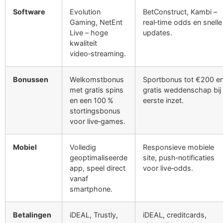
Software
Evolution
BetConstruct, Kambi –
Gaming, NetEnt
real‑time odds en snelle
Live – hoge
updates.
kwaliteit
video‑streaming.
Bonussen
Welkomstbonus
Sportbonus tot €200 e
met gratis spins
gratis weddenschap bij
en een 100 %
eerste inzet.
stortingsbonus
voor live‑games.
Mobiel
Volledig
Responsieve mobiele
geoptimaliseerde
site, push‑notificaties
app, speel direct
voor live‑odds.
vanaf
smartphone.
Betalingen
iDEAL, Trustly,
iDEAL, creditcards,