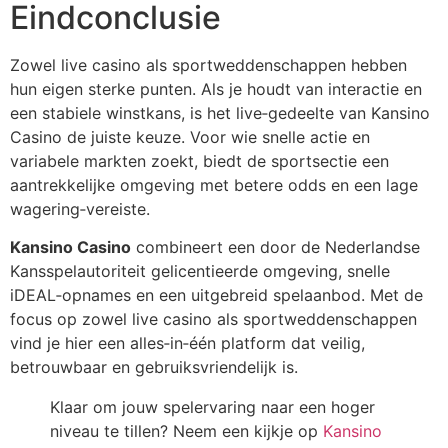
Eindconclusie
Zowel live casino als sportweddenschappen hebben
hun eigen sterke punten. Als je houdt van interactie en
een stabiele winstkans, is het live‑gedeelte van Kansino
Casino de juiste keuze. Voor wie snelle actie en
variabele markten zoekt, biedt de sportsectie een
aantrekkelijke omgeving met betere odds en een lage
wagering‑vereiste.
Kansino Casino
combineert een door de Nederlandse
Kansspelautoriteit gelicentieerde omgeving, snelle
iDEAL‑opnames en een uitgebreid spelaanbod. Met de
focus op zowel live casino als sportweddenschappen
vind je hier een alles‑in‑één platform dat veilig,
betrouwbaar en gebruiksvriendelijk is.
Klaar om jouw spelervaring naar een hoger
niveau te tillen? Neem een kijkje op
Kansino