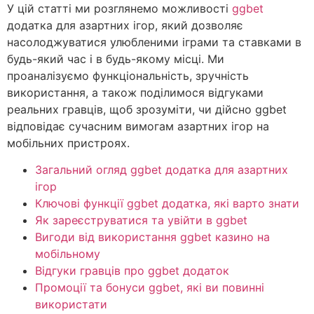
У цій статті ми розглянемо можливості
ggbet
додатка для азартних ігор, який дозволяє
насолоджуватися улюбленими іграми та ставками в
будь-який час і в будь-якому місці. Ми
проаналізуємо функціональність, зручність
використання, а також поділимося відгуками
реальних гравців, щоб зрозуміти, чи дійсно ggbet
відповідає сучасним вимогам азартних ігор на
мобільних пристроях.
Загальний огляд ggbet додатка для азартних
ігор
Ключові функції ggbet додатка, які варто знати
Як зареєструватися та увійти в ggbet
Вигоди від використання ggbet казино на
мобільному
Відгуки гравців про ggbet додаток
Промоції та бонуси ggbet, які ви повинні
використати