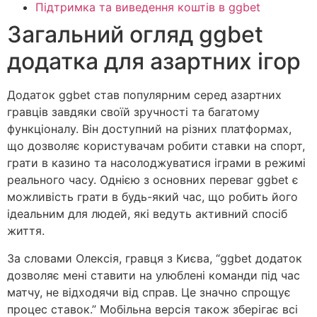
Підтримка та виведення коштів в ggbet
Загальний огляд ggbet
додатка для азартних ігор
Додаток ggbet став популярним серед азартних
гравців завдяки своїй зручності та багатому
функціоналу. Він доступний на різних платформах,
що дозволяє користувачам робити ставки на спорт,
грати в казино та насолоджуватися іграми в режимі
реального часу. Однією з основних переваг ggbet є
можливість грати в будь-який час, що робить його
ідеальним для людей, які ведуть активний спосіб
життя.
За словами Олексія, гравця з Києва, “ggbet додаток
дозволяє мені ставити на улюблені команди під час
матчу, не відходячи від справ. Це значно спрощує
процес ставок.” Мобільна версія також зберігає всі