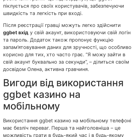
піклується про своїх користувачів, забезпечуючи
швидкість та легкість при вході.
Після реєстрації гравці можуть легко здійснити
ggbet вхід
у свій акаунт, використовуючи свій логін
та пароль. Додаток також пропонує функцію
запам’ятовування даних для зручності, що особливо
корисно для тих, хто часто грає. “Я можу зайти в
свій акаунт буквально за секунди”, – ділиться своїм
досвідом Олена, активна гравчиня.
Вигоди від використання
ggbet казино на
мобільному
Використання ggbet казино на мобільному телефоні
має безліч переваг. Перша та найголовніша – це
можливість грати в будь-який час і в будь-якому