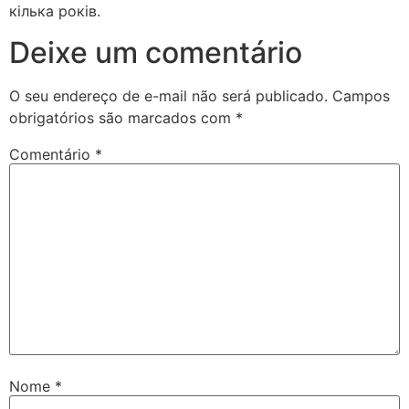
кілька років.
Deixe um comentário
O seu endereço de e-mail não será publicado.
Campos
obrigatórios são marcados com
*
Comentário
*
Nome
*