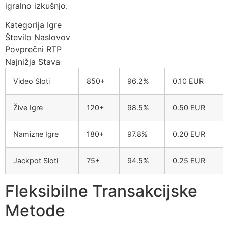
igralno izkušnjo.
Kategorija Igre
Število Naslovov
Povprečni RTP
Najnižja Stava
Video Sloti
850+
96.2%
0.10 EUR
Žive Igre
120+
98.5%
0.50 EUR
Namizne Igre
180+
97.8%
0.20 EUR
Jackpot Sloti
75+
94.5%
0.25 EUR
Fleksibilne Transakcijske
Metode