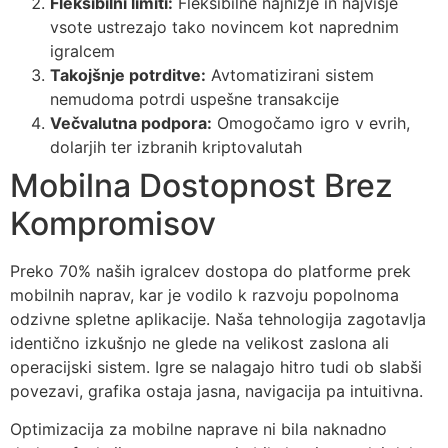
Fleksibilni limiti:
Fleksibilne najnižje in najvišje
vsote ustrezajo tako novincem kot naprednim
igralcem
Takojšnje potrditve:
Avtomatizirani sistem
nemudoma potrdi uspešne transakcije
Večvalutna podpora:
Omogočamo igro v evrih,
dolarjih ter izbranih kriptovalutah
Mobilna Dostopnost Brez
Kompromisov
Preko 70% naših igralcev dostopa do platforme prek
mobilnih naprav, kar je vodilo k razvoju popolnoma
odzivne spletne aplikacije. Naša tehnologija zagotavlja
identično izkušnjo ne glede na velikost zaslona ali
operacijski sistem. Igre se nalagajo hitro tudi ob slabši
povezavi, grafika ostaja jasna, navigacija pa intuitivna.
Optimizacija za mobilne naprave ni bila naknadno