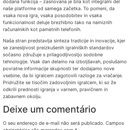
dodana funkcija – zasnovana je bila kot integralni del
naše platforme od samega začetka. To pomeni, da
vsaka nova igra, vsaka posodobitev in vsaka
funkcionalnost deluje brezhibno tako na namiznih
računalnikih kot pametnih telefonih.
Naša stran predstavlja sinteza tradicije in inovacije, kjer
se zanesljivost preizkušenih igralniških standardov
sočasno združuje s prilagodljivostjo sodobne
tehnologije. Vsak dan delamo na izboljšavah, poslušamo
povratne informacije skupnosti ter dodajamo nove
vsebine, da bi igralcem zagotovili razloge za vračanje.
Pridružite se tisočim zadovoljnim igralcem, ki so že
odkrili prednosti igranja v varnem, pravičnem in
zabavnem okolju.
Deixe um comentário
O seu endereço de e-mail não será publicado.
Campos
obrigatórios são marcados com
*