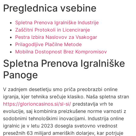
Preglednica vsebine
Spletna Prenova Igralniške Industrije
Zaščitni Protokoli in Licenciranje
Pestra Izbira Naslovov za Vsakogar
Prilagodljive Plačilne Metode
Mobilna Dostopnost Brez Kompromisov
Spletna Prenova Igralniške
Panoge
V zadnjem desetletju smo priča preobrazbi online
igranja, kjer tehnika srečuje klasiko. Naša spletna stran
https://glorioncasinos.si/sl-si/
predstavlja vrh te
evolucije, saj kombinira preizkušene norme varnosti z
sodobnimi tehnološkimi inovacijami. Industrija online
igralnic je v letu 2023 dosegla svetovno vrednost
presežnih 63 milijard ameriških dolarjev, kar potrjuje