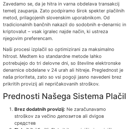
Zavedamo se, da je hitra in varna obdelava transakcij
temelj zaupanja. Zato podpiramo širok spekter plačilnih
metod, prilagojenih slovenskim uporabnikom. Od
tradicionalnih bančnih nakazil do sodobnih e-denarnic in
kriptovalut – vsak igralec najde način, ki ustreza
njegovim preferencam.
Naši procesi izplačil so optimizirani za maksimalno
hitrost. Medtem ko standardne metode lahko
potrebujejo do tri delovne dni, so številne elektronske
denarnice obdelane v 24 urah ali hitreje. Preglednost je
naša prioriteta, zato so vsi pogoji jasno navedeni brez
prikritih provizij ali nepričakovanih stroškov.
Prednosti Našega Sistema Plačil
Brez dodatnih provizij:
Ne zaračunavamo
stroškov za večino депозитов ali dvigов
средстев