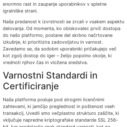
enormno rast in zaupanje uporabnikov v spletne
igralniške strani.
Naša predanost k izvrstnosti se zrcali v vsakem aspektu
delovanja. Od momenta, ko obiskovalec prvič dostopa
do našo platformo, postane del skrbno načrtovane
izkušnje, ki prioritizira zadovoljstvu in varnost.
Zavedamo se, da sodobni uporabniki pričakujejo več
kot zgolj dostop do iger – želijo popolno okolje, ki
vrednoti njihov čas in vložena sredstva.
Varnostni Standardi in
Certificiranje
Naša platforma posluje pod strogimi licenčnimi
zahtevami, ki jamčijo preglednost in poštenost vseh
transakcij. Uvedli smo večplastno strukturo zaščite, ki
vključuje napredne kriptografske standarde SSL 256-
bit, kar predstavlja enak standard varnosti, kot ga