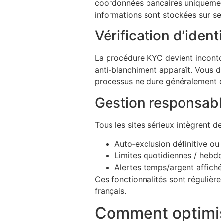
coordonnées bancaires uniquemen
informations sont stockées sur se
Vérification d’ident
La procédure KYC devient inconto
anti‑blanchiment apparaît. Vous dev
processus ne dure généralement qu
Gestion responsabl
Tous les sites sérieux intègrent d
Auto‑exclusion définitive ou
Limites quotidiennes / hebd
Alertes temps/argent affich
Ces fonctionnalités sont régulière
français.
Comment optimis