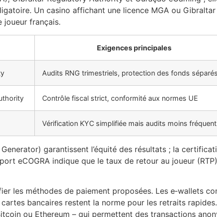
ligatoire. Un casino affichant une licence MGA ou Gibraltar
 joueur français.
Exigences principales
ty
Audits RNG trimestriels, protection des fonds séparé
uthority
Contrôle fiscal strict, conformité aux normes UE
Vérification KYC simplifiée mais audits moins fréquen
erator) garantissent l’équité des résultats ; la certificat
ort eCOGRA indique que le taux de retour au joueur (RTP)
rifier les méthodes de paiement proposées. Les e‑wallets co
 cartes bancaires restent la norme pour les retraits rapides
itcoin ou Ethereum – qui permettent des transactions anon