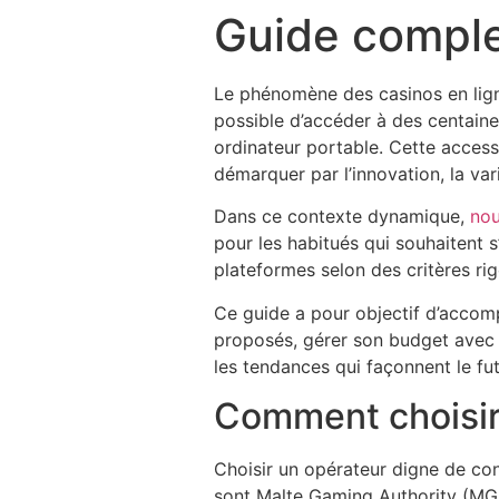
Guide comple
Le phénomène des casinos en ligne
possible d’accéder à des centaine
ordinateur portable. Cette access
démarquer par l’innovation, la var
Dans ce contexte dynamique,
nou
pour les habitués qui souhaitent s
plateformes selon des critères rig
Ce guide a pour objectif d’accomp
proposés, gérer son budget avec 
les tendances qui façonnent le futu
Comment choisir 
Choisir un opérateur digne de conf
sont Malte Gaming Authority (MGA