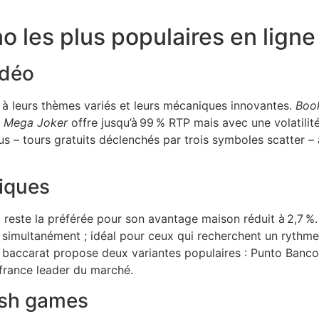
o les plus populaires en ligne
idéo
e à leurs thèmes variés et leurs mécaniques innovantes.
Boo
e
Mega Joker
offre jusqu’à 99 % RTP mais avec une volatilit
us – tours gratuits déclenchés par trois symboles scatter 
siques
reste la préférée pour son avantage maison réduit à 2,7 %. 
simultanément ; idéal pour ceux qui recherchent un rythme r
e baccarat propose deux variantes populaires : Punto Banc
 france leader du marché.
ash games