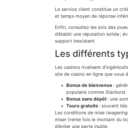
Le service client constitue un crit
et temps moyen de réponse infér
Enfin, consultez les avis des joue
d’établir une réputation solide ;
support inexistant.
Les différents t
Les casinos rivalisent d’ingéniosi
site de casino en ligne que vous é
Bonus de bienvenue
: géné
populaire comme
Starburst
.
Bonus sans dépôt
: une somm
Tours gratuits
: souvent lié
Les conditions de mise (
wagering
miser trente fois le montant du bo
d’éviter une perte inutile.