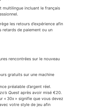
t multilingue incluant le français
ssionnel.
rège les retours d’expérience afin
es retards de paiement ou un
jeures rencontrées sur le nouveau
urs gratuits sur une machine
nce préalable d’argent réel.
zo’s Quest
après avoir misé €20.
eur « 30x » signifie que vous devez
vec votre style de jeu afin