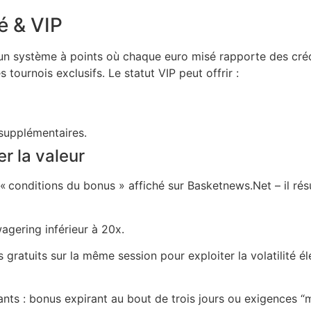
é & VIP
n système à points où chaque euro misé rapporte des cré
 tournois exclusifs. Le statut VIP peut offrir :
 supplémentaires.
r la valeur
u « conditions du bonus » affiché sur Basketnews.Net – il r
wagering inférieur à 20x.
gratuits sur la même session pour exploiter la volatilité é
nts : bonus expirant au bout de trois jours ou exigences “