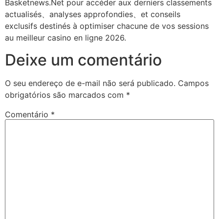
Basketnews.Net pour accéder aux derniers classements
actualisés、analyses approfondies、et conseils
exclusifs destinés à optimiser chacune de vos sessions
au meilleur casino en ligne 2026.​
Deixe um comentário
O seu endereço de e-mail não será publicado.
Campos
obrigatórios são marcados com
*
Comentário
*