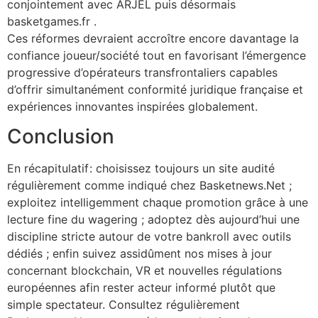
conjointement avec ARJEL puis désormais
basketgames.fr .
Ces réformes devraient accroître encore davantage la
confiance joueur/société tout en favorisant l’émergence
progressive d’opérateurs transfrontaliers capables
d’offrir simultanément conformité juridique française et
expériences innovantes inspirées globalement.
Conclusion
En récapitulatif : choisissez toujours un site audité
régulièrement comme indiqué chez Basketnews.Net ;
exploitez intelligemment chaque promotion grâce à une
lecture fine du wagering ; adoptez dès aujourd’hui une
discipline stricte autour de votre bankroll avec outils
dédiés ; enfin suivez assidûment nos mises à jour
concernant blockchain, VR et nouvelles régulations
européennes afin rester acteur informé plutôt que
simple spectateur.​ Consultez régulièrement