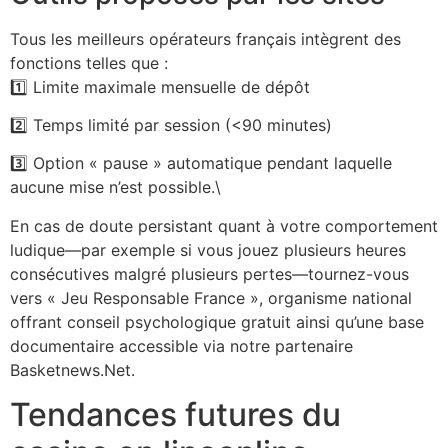
Tous les meilleurs opérateurs français intègrent des
fonctions telles que :
1️⃣ Limite maximale mensuelle de dépôt
2️⃣ Temps limité par session (<90 minutes)
3️⃣ Option « pause » automatique pendant laquelle
aucune mise n’est possible.\
En cas de doute persistant quant à votre comportement
ludique—par exemple si vous jouez plusieurs heures
consécutives malgré plusieurs pertes—tournez-vous
vers « Jeu Responsable France », organisme national
offrant conseil psychologique gratuit ainsi qu’une base
documentaire accessible via notre partenaire
Basketnews.Net.
Tendances futures du