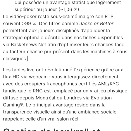
qui possède un avantage statistique légèrement
supérieur au joueur (~1,06 %).
Le vidéo‑poker reste sous‑estimé malgré son RTP
souvent >99 %. Des titres comme
Jacks or Better
permettent aux joueurs disciplinés d’appliquer la
stratégie optimale décrite dans nos fiches disponibles
via Basketnews.Net afin d’optimiser leurs chances face
au facteur chance pur présent dans les machines à sous
classiques.|
Les tables live ont révolutionné l’expérience grâce aux
flux HD via webcam : vous interagissez directement
avec des croupiers francophones certifiés AML/KYC
tandis que le RNG est remplacé par un vrai jeu physique
diffusé depuis Montréal ou Londres via Evolution
Gaming®. Le principal avantage réside dans la
transparence visuelle ainsi qu’une ambiance sociale
rappelant celle d’un vrai salon réel.