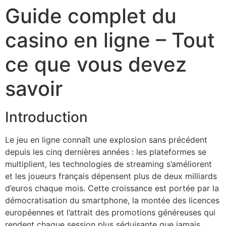
Guide complet du
casino en ligne – Tout
ce que vous devez
savoir
Introduction
Le jeu en ligne connaît une explosion sans précédent
depuis les cinq dernières années : les plateformes se
multiplient, les technologies de streaming s’améliorent
et les joueurs français dépensent plus de deux milliards
d’euros chaque mois. Cette croissance est portée par la
démocratisation du smartphone, la montée des licences
européennes et l’attrait des promotions généreuses qui
rendent chaque session plus séduisante que jamais.