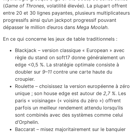
(
Game of Thrones
, volatilité élevée). La plupart offrent
entre 20 et 30 lignes payantes, plusieurs multiplicateurs
progressifs ainsi qu’un jackpot progressif pouvant
dépasser le million d’euros dans
Mega Moolah
.
En ce qui concerne les jeux de table traditionnels :
Blackjack – version classique « European » avec
règle du stand on soft17 donne généralement un
edge <0,5 %. La stratégie optimale consiste à
doubler sur
9–11
contre une carte haute du
croupier.
Roulette – choisissez la version européenne à zéro
unique ; son house edge est autour de
2,7 %
. Les
paris « voisinage» (« voisins du zéro ») offrent
parfois un meilleur rendement attendu lorsqu’ils
sont combinés avec des systèmes comme celui
d’Orphelin.
Baccarat – misez majoritairement sur le banquier