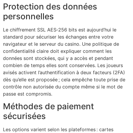
Protection des données
personnelles
Le chiffrement SSL AES‑256 bits est aujourd’hui le
standard pour sécuriser les échanges entre votre
navigateur et le serveur du casino. Une politique de
confidentialité claire doit expliquer comment les
données sont stockées, qui y a accès et pendant
combien de temps elles sont conservées. Les joueurs
avisés activent l’authentification à deux facteurs (2FA)
dès qu’elle est proposée ; cela empêche toute prise de
contrôle non autorisée du compte même si le mot de
passe est compromis.
Méthodes de paiement
sécurisées
Les options varient selon les plateformes : cartes