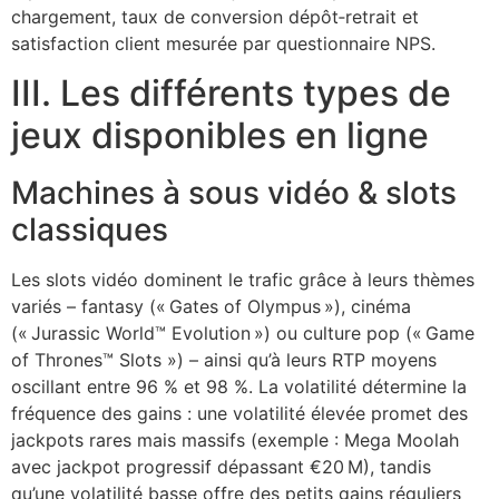
chargement, taux de conversion dépôt‑retrait et
satisfaction client mesurée par questionnaire NPS.
III. Les différents types de
jeux disponibles en ligne
Machines à sous vidéo & slots
classiques
Les slots vidéo dominent le trafic grâce à leurs thèmes
variés – fantasy (« Gates of Olympus »), cinéma
(« Jurassic World™ Evolution ») ou culture pop (« Game
of Thrones™ Slots ») – ainsi qu’à leurs RTP moyens
oscillant entre 96 % et 98 %. La volatilité détermine la
fréquence des gains : une volatilité élevée promet des
jackpots rares mais massifs (exemple : Mega Moolah
avec jackpot progressif dépassant €20 M), tandis
qu’une volatilité basse offre des petits gains réguliers