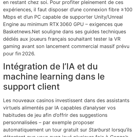
en restant chez soi. Pour profiter pleinement de ces
expériences, il faut disposer d’une connexion fibre ≥100
Mbps et d’un PC capable de supporter Unity/Unreal
Engine au minimum RTX 3060 GPU – exigences que
Basketnews.Net souligne dans ses guides techniques
dédiés aux joueurs français souhaitant tester la VR
gaming avant son lancement commercial massif prévu
pour fin 2026.
Intégration de l’IA et du
machine learning dans le
support client
Les nouveaux casinos investissent dans des assistants
virtuels alimentés par IA capables d’analyser vos
habitudes de jeu afin d’offrir des suggestions
personnalisées – par exemple proposer
automatiquement un tour gratuit sur
Starburst
lorsqu’ils