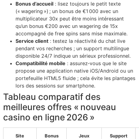
Bonus d’accueil
: lisez toujours le petit texte
(« wagering ») ; un bonus de €1 000 avec un
multiplicateur 30x peut être moins intéressant
qu’un bonus €200 avec un wagering de 15x
accompagné de free spins sans mise maximale.
Service client
: testez la réactivité du chat live
pendant vos recherches ; un support multilingue
disponible 24/7 indique un sérieux professionnel.
Compatibilité mobile
: assurez‑vous que le site
propose une application native iOS/Android ou un
portefeuille HTML5 fluide ; cela évite les plantages
lors des sessions sur smartphone.
Tableau comparatif des
meilleures offres « nouveau
casino en ligne 2026 »
Site
Bonus
Jeux
Support