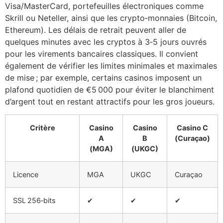
Visa/MasterCard, portefeuilles électroniques comme
Skrill ou Neteller, ainsi que les crypto‑monnaies (Bitcoin,
Ethereum). Les délais de retrait peuvent aller de
quelques minutes avec les cryptos à 3‑5 jours ouvrés
pour les virements bancaires classiques. Il convient
également de vérifier les limites minimales et maximales
de mise ; par exemple, certains casinos imposent un
plafond quotidien de €5 000 pour éviter le blanchiment
d’argent tout en restant attractifs pour les gros joueurs.
Critère
Casino
Casino
Casino C
A
B
(Curaçao)
(MGA)
(UKGC)
Licence
MGA
UKGC
Curaçao
SSL 256‑bits
✔︎
✔︎
✔︎