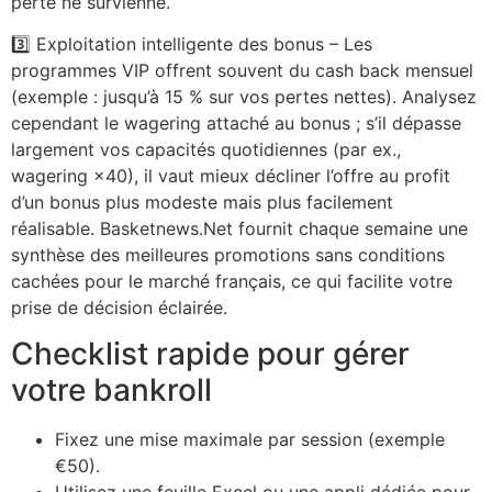
perte ne survienne.
3️⃣ Exploitation intelligente des bonus – Les
programmes VIP offrent souvent du cash back mensuel
(exemple : jusqu’à 15 % sur vos pertes nettes). Analysez
cependant le wagering attaché au bonus ; s’il dépasse
largement vos capacités quotidiennes (par ex.,
wagering ×40), il vaut mieux décliner l’offre au profit
d’un bonus plus modeste mais plus facilement
réalisable. Basketnews.Net fournit chaque semaine une
synthèse des meilleures promotions sans conditions
cachées pour le marché français, ce qui facilite votre
prise de décision éclairée.
Checklist rapide pour gérer
votre bankroll
Fixez une mise maximale par session (exemple
€50).