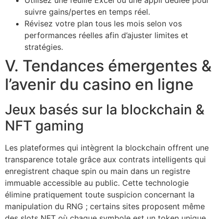
Utilisez une feuille Excel ou une appli dédiée pour
suivre gains/pertes en temps réel.
Révisez votre plan tous les mois selon vos
performances réelles afin d’ajuster limites et
stratégies.
V. Tendances émergentes &
l’avenir du casino en ligne
Jeux basés sur la blockchain &
NFT gaming
Les plateformes qui intègrent la blockchain offrent une
transparence totale grâce aux contrats intelligents qui
enregistrent chaque spin ou main dans un registre
immuable accessible au public. Cette technologie
élimine pratiquement toute suspicion concernant la
manipulation du RNG ; certains sites proposent même
des slots NFT où chaque symbole est un token unique