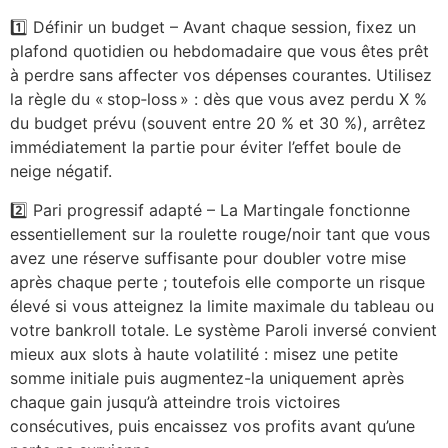
1️⃣ Définir un budget – Avant chaque session, fixez un
plafond quotidien ou hebdomadaire que vous êtes prêt
à perdre sans affecter vos dépenses courantes. Utilisez
la règle du « stop‑loss » : dès que vous avez perdu X %
du budget prévu (souvent entre 20 % et 30 %), arrêtez
immédiatement la partie pour éviter l’effet boule de
neige négatif.
2️⃣ Pari progressif adapté – La Martingale fonctionne
essentiellement sur la roulette rouge/noir tant que vous
avez une réserve suffisante pour doubler votre mise
après chaque perte ; toutefois elle comporte un risque
élevé si vous atteignez la limite maximale du tableau ou
votre bankroll totale. Le système Paroli inversé convient
mieux aux slots à haute volatilité : misez une petite
somme initiale puis augmentez-la uniquement après
chaque gain jusqu’à atteindre trois victoires
consécutives, puis encaissez vos profits avant qu’une