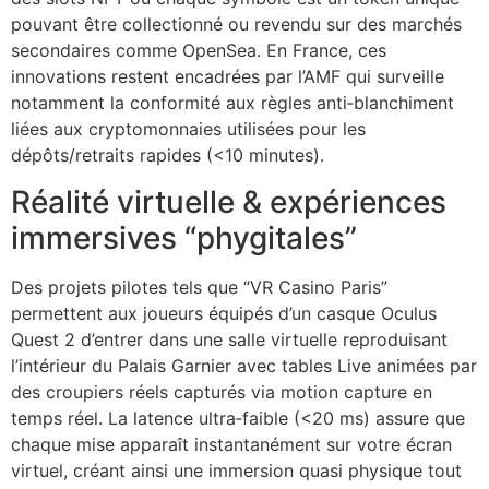
pouvant être collectionné ou revendu sur des marchés
secondaires comme OpenSea. En France, ces
innovations restent encadrées par l’AMF qui surveille
notamment la conformité aux règles anti‑blanchiment
liées aux cryptomonnaies utilisées pour les
dépôts/retraits rapides (<10 minutes).
Réalité virtuelle & expériences
immersives “phygitales”
Des projets pilotes tels que “VR Casino Paris”
permettent aux joueurs équipés d’un casque Oculus
Quest 2 d’entrer dans une salle virtuelle reproduisant
l’intérieur du Palais Garnier avec tables Live animées par
des croupiers réels capturés via motion capture en
temps réel. La latence ultra‑faible (<20 ms) assure que
chaque mise apparaît instantanément sur votre écran
virtuel, créant ainsi une immersion quasi physique tout