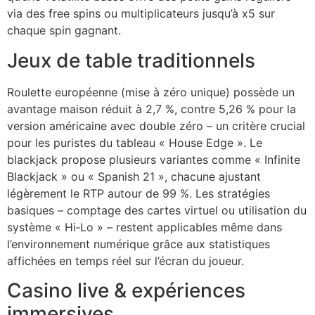
via des free spins ou multiplicateurs jusqu’à x5 sur
chaque spin gagnant.
Jeux de table traditionnels
Roulette européenne (mise à zéro unique) possède un
avantage maison réduit à 2,7 %, contre 5,26 % pour la
version américaine avec double zéro – un critère crucial
pour les puristes du tableau « House Edge ». Le
blackjack propose plusieurs variantes comme « Infinite
Blackjack » ou « Spanish 21 », chacune ajustant
légèrement le RTP autour de 99 %. Les stratégies
basiques – comptage des cartes virtuel ou utilisation du
système « Hi‑Lo » – restent applicables même dans
l’environnement numérique grâce aux statistiques
affichées en temps réel sur l’écran du joueur.
Casino live & expériences
immersives