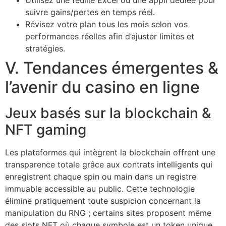
Utilisez une feuille Excel ou une appli dédiée pour
suivre gains/pertes en temps réel.
Révisez votre plan tous les mois selon vos
performances réelles afin d’ajuster limites et
stratégies.
V. Tendances émergentes &
l’avenir du casino en ligne
Jeux basés sur la blockchain &
NFT gaming
Les plateformes qui intègrent la blockchain offrent une
transparence totale grâce aux contrats intelligents qui
enregistrent chaque spin ou main dans un registre
immuable accessible au public. Cette technologie
élimine pratiquement toute suspicion concernant la
manipulation du RNG ; certains sites proposent même
des slots NFT où chaque symbole est un token unique