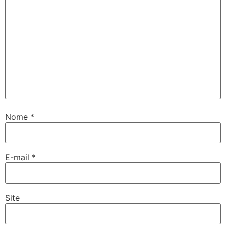
Nome
*
E-mail
*
Site