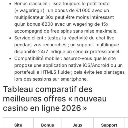
Bonus d’accueil : lisez toujours le petit texte
(« wagering ») ; un bonus de €1 000 avec un
multiplicateur 30x peut être moins intéressant
qu’un bonus €200 avec un wagering de 15x
accompagné de free spins sans mise maximale.
Service client : testez la réactivité du chat live
pendant vos recherches ; un support multilingue
disponible 24/7 indique un sérieux professionnel.
Compatibilité mobile : assurez‑vous que le site
propose une application native iOS/Android ou un
portefeuille HTML5 fluide ; cela évite les plantages
lors des sessions sur smartphone.
Tableau comparatif des
meilleures offres « nouveau
casino en ligne 2026 »
Site
Bonus
Jeux
Support