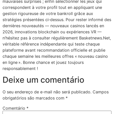
mauvaises surprises ; enfin sélectionner les jeux qui
correspondent à votre profil tout en appliquant une
gestion rigoureuse de votre bankroll grâce aux
stratégies présentées ci‑dessus. Pour rester informé des
dernières nouveautés — nouveaux casinos lancés en
2026, innovations blockchain ou expériences VR —
n’hésitez pas à consulter régulièrement Basketnews.Net,
véritable référence indépendante qui teste chaque
plateforme avant recommandation officielle et publie
chaque semaine les meilleures offres « nouveau casino
en ligne ». Bonne chance et jouez toujours
responsablement !
Deixe um comentário
O seu endereço de e-mail não será publicado.
Campos
obrigatórios são marcados com
*
Comentário
*