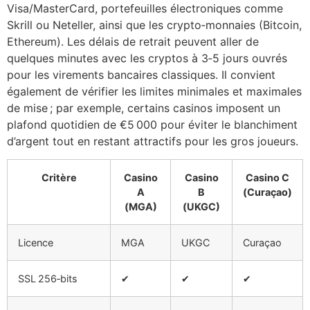
Visa/MasterCard, portefeuilles électroniques comme
Skrill ou Neteller, ainsi que les crypto‑monnaies (Bitcoin,
Ethereum). Les délais de retrait peuvent aller de
quelques minutes avec les cryptos à 3‑5 jours ouvrés
pour les virements bancaires classiques. Il convient
également de vérifier les limites minimales et maximales
de mise ; par exemple, certains casinos imposent un
plafond quotidien de €5 000 pour éviter le blanchiment
d’argent tout en restant attractifs pour les gros joueurs.
Critère
Casino
Casino
Casino C
A
B
(Curaçao)
(MGA)
(UKGC)
Licence
MGA
UKGC
Curaçao
SSL 256‑bits
✔︎
✔︎
✔︎