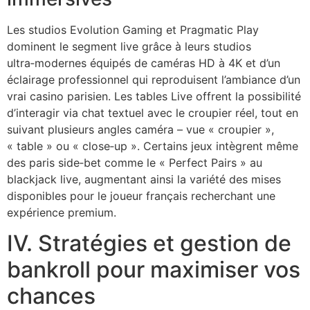
Les studios Evolution Gaming et Pragmatic Play
dominent le segment live grâce à leurs studios
ultra‑modernes équipés de caméras HD à 4K et d’un
éclairage professionnel qui reproduisent l’ambiance d’un
vrai casino parisien. Les tables Live offrent la possibilité
d’interagir via chat textuel avec le croupier réel, tout en
suivant plusieurs angles caméra – vue « croupier »,
« table » ou « close‑up ». Certains jeux intègrent même
des paris side‑bet comme le « Perfect Pairs » au
blackjack live, augmentant ainsi la variété des mises
disponibles pour le joueur français recherchant une
expérience premium.
IV. Stratégies et gestion de
bankroll pour maximiser vos
chances