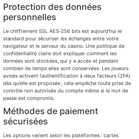
Protection des données
personnelles
Le chiffrement SSL AES‑256 bits est aujourd’hui le
standard pour sécuriser les échanges entre votre
navigateur et le serveur du casino. Une politique de
confidentialité claire doit expliquer comment les
données sont stockées, qui y a accès et pendant
combien de temps elles sont conservées. Les joueurs
avisés activent l’authentification à deux facteurs (2FA)
dès qu’elle est proposée ; cela empêche toute prise de
contrôle non autorisée du compte même si le mot de
passe est compromis.
Méthodes de paiement
sécurisées
Les options varient selon les plateformes : cartes