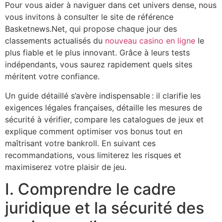
Pour vous aider à naviguer dans cet univers dense, nous
vous invitons à consulter le site de référence
Basketnews.Net, qui propose chaque jour des
classements actualisés du
nouveau casino en ligne
le
plus fiable et le plus innovant. Grâce à leurs tests
indépendants, vous saurez rapidement quels sites
méritent votre confiance.
Un guide détaillé s’avère indispensable : il clarifie les
exigences légales françaises, détaille les mesures de
sécurité à vérifier, compare les catalogues de jeux et
explique comment optimiser vos bonus tout en
maîtrisant votre bankroll. En suivant ces
recommandations, vous limiterez les risques et
maximiserez votre plaisir de jeu.
I. Comprendre le cadre
juridique et la sécurité des