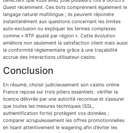
détectent que vous avez joué plusieurs fois à
Gonzo’s
Quest
récemment. Ces bots comprennent également le
langage naturel multilingue ; ils peuvent répondre
instantanément aux questions concernant les limites
auto‑exclusion ou expliquer les termes complexes
comme « RTP ajusté par région ». Cette évolution
améliore non seulement la satisfaction client mais aussi
la conformité réglementaire grâce à une traçabilité
accrue des interactions utilisateur‑casino.
Conclusion
En résumé, choisir judicieusement son casino online
France repose sur trois piliers essentiels : vérifier la
licence délivrée par une autorité reconnue et s’assurer
que toutes les mesures techniques (SSL,
authentification forte) protègent vos données ;
comparer scrupuleusement les offres promotionnelles
en lisant attentivement le wagering afin d’éviter les