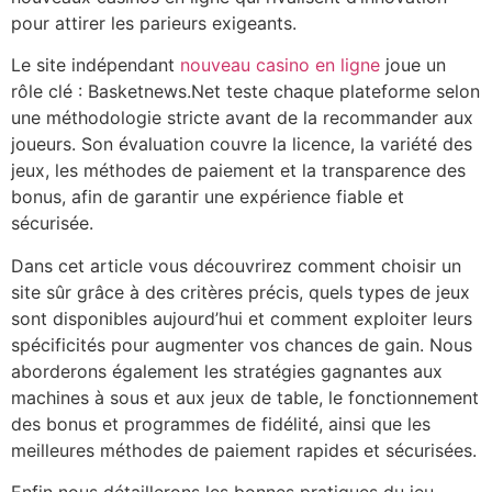
pour attirer les parieurs exigeants.
Le site indépendant
nouveau casino en ligne
joue un
rôle clé : Basketnews.Net teste chaque plateforme selon
une méthodologie stricte avant de la recommander aux
joueurs. Son évaluation couvre la licence, la variété des
jeux, les méthodes de paiement et la transparence des
bonus, afin de garantir une expérience fiable et
sécurisée.
Dans cet article vous découvrirez comment choisir un
site sûr grâce à des critères précis, quels types de jeux
sont disponibles aujourd’hui et comment exploiter leurs
spécificités pour augmenter vos chances de gain. Nous
aborderons également les stratégies gagnantes aux
machines à sous et aux jeux de table, le fonctionnement
des bonus et programmes de fidélité, ainsi que les
meilleures méthodes de paiement rapides et sécurisées.