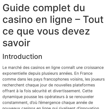
Guide complet du
casino en ligne – Tout
ce que vous devez
savoir
Introduction
Le marché des casinos en ligne connaît une croissance
exponentielle depuis plusieurs années. En France
comme dans les pays francophones voisins, les joueurs
recherchent chaque jour de nouvelles plateformes
offrant à la fois sécurité et divertissement. Cette
dynamique pousse les opérateurs à se renouveler
constamment, d’où l’émergence chaque année de
nouveaux casinos en ligne qui rivalisent d’innovation