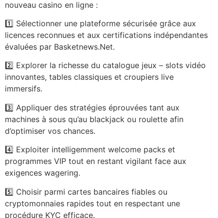
nouveau casino en ligne :
1️⃣ Sélectionner une plateforme sécurisée grâce aux
licences reconnues et aux certifications indépendantes
évaluées par Basketnews.Net.
2️⃣ Explorer la richesse du catalogue jeux – slots vidéo
innovantes, tables classiques et croupiers live
immersifs.
3️⃣ Appliquer des stratégies éprouvées tant aux
machines à sous qu’au blackjack ou roulette afin
d’optimiser vos chances.
4️⃣ Exploiter intelligemment welcome packs et
programmes VIP tout en restant vigilant face aux
exigences wagering.
5️⃣ Choisir parmi cartes bancaires fiables ou
cryptomonnaies rapides tout en respectant une
procédure KYC efficace.