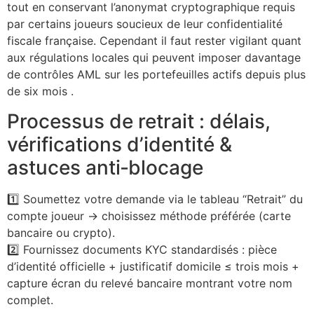
tout en conservant l’anonymat cryptographique requis
par certains joueurs soucieux de leur confidentialité
fiscale française. Cependant il faut rester vigilant quant
aux régulations locales qui peuvent imposer davantage
de contrôles AML sur les portefeuilles actifs depuis plus
de six mois .
Processus de retrait : délais,
vérifications d’identité &
astuces anti‑blocage
1️⃣ Soumettez votre demande via le tableau “Retrait” du
compte joueur → choisissez méthode préférée (carte
bancaire ou crypto).
2️⃣ Fournissez documents KYC standardisés : pièce
d’identité officielle + justificatif domicile ≤ trois mois +
capture écran du relevé bancaire montrant votre nom
complet.