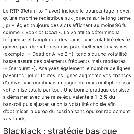
Le RTP (Return to Player) indique le pourcentage moyen
qu’une machine redistribue aux joueurs sur le long terme
; privilégiez toujours des slots affichant au moins 96 %
comme « Book of Dead ». La volatilité détermine la
fréquence et l’amplitude des gains : une volatilité élevée
génère peu de victoires mais potentiellement massives
(exemple : « Dead or Alive 2 »), tandis qu’une volatilité
basse assure des paiements fréquents mais modestes
(« Starburst »). Analysez également le nombre de lignes
payantes : jouer toutes les lignes augmente vos chances
d’activer une combinaison gagnante mais multiplie aussi
votre mise totale par tour. Une bonne pratique consiste
à démarrer avec une mise équivalente à 1–2 % du
bankroll puis ajuster selon la volatilité choisie afin
d’optimiser la durée du session sans épuiser rapidement
vos fonds.
Blackjack : stratégie basique