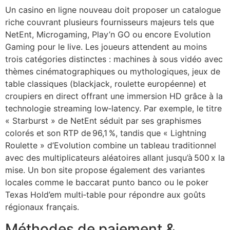
Un casino en ligne nouveau doit proposer un catalogue
riche couvrant plusieurs fournisseurs majeurs tels que
NetEnt, Microgaming, Play’n GO ou encore Evolution
Gaming pour le live. Les joueurs attendent au moins
trois catégories distinctes : machines à sous vidéo avec
thèmes cinématographiques ou mythologiques, jeux de
table classiques (blackjack, roulette européenne) et
croupiers en direct offrant une immersion HD grâce à la
technologie streaming low‑latency. Par exemple, le titre
« Starburst » de NetEnt séduit par ses graphismes
colorés et son RTP de 96,1 %, tandis que « Lightning
Roulette » d’Evolution combine un tableau traditionnel
avec des multiplicateurs aléatoires allant jusqu’à 500 x la
mise. Un bon site propose également des variantes
locales comme le baccarat punto banco ou le poker
Texas Hold’em multi‑table pour répondre aux goûts
régionaux français.
Méthodes de paiement &