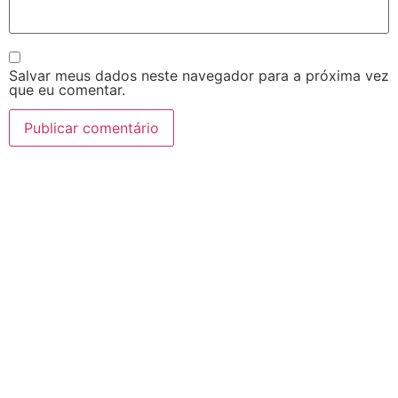
Salvar meus dados neste navegador para a próxima vez
que eu comentar.