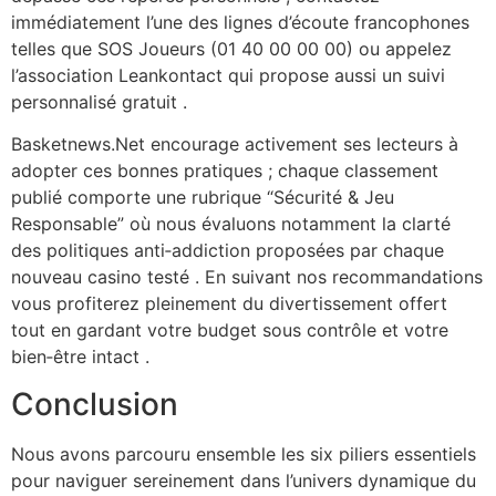
immédiatement l’une des lignes d’écoute francophones
telles que SOS Joueurs (01 40 00 00 00) ou appelez
l’association Leankontact qui propose aussi un suivi
personnalisé gratuit .
Basketnews.Net encourage activement ses lecteurs à
adopter ces bonnes pratiques ; chaque classement
publié comporte une rubrique “Sécurité & Jeu
Responsable” où nous évaluons notamment la clarté
des politiques anti‑addiction proposées par chaque
nouveau casino testé . En suivant nos recommandations
vous profiterez pleinement du divertissement offert
tout en gardant votre budget sous contrôle et votre
bien‑être intact .
Conclusion
Nous avons parcouru ensemble les six piliers essentiels
pour naviguer sereinement dans l’univers dynamique du