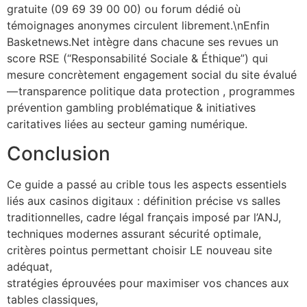
gratuite (09 69 39 00 00) ou forum dédié où
témoignages anonymes circulent librement.\nEnfin
Basketnews.Net intègre dans chacune ses revues un
score RSE (“Responsabilité Sociale & Éthique”) qui
mesure concrètement engagement social du site évalué
— transparence politique data protection , programmes
prévention gambling problématique & initiatives
caritatives liées au secteur gaming numérique.
Conclusion
Ce guide a passé au crible tous les aspects essentiels
liés aux casinos digitaux : définition précise vs salles
traditionnelles, cadre légal français imposé par l’ANJ,
techniques modernes assurant sécurité optimale,
critères pointus permettant choisir LE nouveau site
adéquat,
stratégies éprouvées pour maximiser vos chances aux
tables classiques,