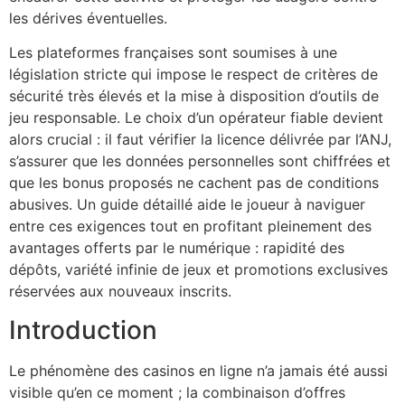
les dérives éventuelles.
Les plateformes françaises sont soumises à une
législation stricte qui impose le respect de critères de
sécurité très élevés et la mise à disposition d’outils de
jeu responsable. Le choix d’un opérateur fiable devient
alors crucial : il faut vérifier la licence délivrée par l’ANJ,
s’assurer que les données personnelles sont chiffrées et
que les bonus proposés ne cachent pas de conditions
abusives. Un guide détaillé aide le joueur à naviguer
entre ces exigences tout en profitant pleinement des
avantages offerts par le numérique : rapidité des
dépôts, variété infinie de jeux et promotions exclusives
réservées aux nouveaux inscrits.
Introduction
Le phénomène des casinos en ligne n’a jamais été aussi
visible qu’en ce moment ; la combinaison d’offres