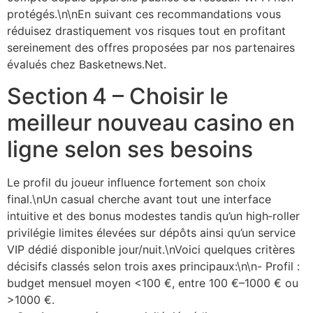
protégés.\n\nEn suivant ces recommandations vous
réduisez drastiquement vos risques tout en profitant
sereinement des offres proposées par nos partenaires
évalués chez Basketnews.Net.
Section 4 – Choisir le
meilleur nouveau casino en
ligne selon ses besoins
Le profil du joueur influence fortement son choix
final.\nUn casual cherche avant tout une interface
intuitive et des bonus modestes tandis qu’un high‑roller
privilégie limites élevées sur dépôts ainsi qu’un service
VIP dédié disponible jour/nuit.\nVoici quelques critères
décisifs classés selon trois axes principaux:\n\n- Profil :
budget mensuel moyen <100 €, entre 100 €–1000 € ou
>1000 €.