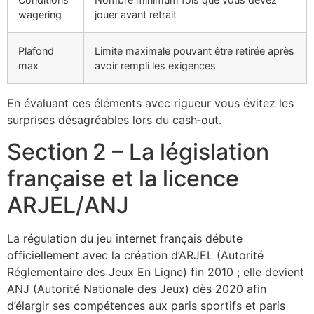
wagering
jouer avant retrait
Plafond
Limite maximale pouvant être retirée après
max
avoir rempli les exigences
En évaluant ces éléments avec rigueur vous évitez les
surprises désagréables lors du cash‑out.
Section 2 – La législation
française et la licence
ARJEL/ANJ
La régulation du jeu internet français débute
officiellement avec la création d’ARJEL (Autorité
Réglementaire des Jeux En Ligne) fin 2010 ; elle devient
ANJ (Autorité Nationale des Jeux) dès 2020 afin
d’élargir ses compétences aux paris sportifs et paris