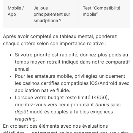
Mobile /
Je joue
Test “Compatibilité
App
principalement sur
mobile”.
smartphone ?
Après avoir complété ce tableau mental, pondérez
chaque critère selon son importance relative :
Si votre priorité est rapidité, donnez plus poids au
temps moyen retrait indiqué dans notre comparatif
annuel.
Pour les amateurs mobile, privilégiez uniquement
les casinos certifiés compatibles iOS/Android avec
application native fluide.
Lorsque votre budget reste limité (<€50),
orientez-vous vers ceux proposant
bonus sans
dépôt
modérés couplés à faibles exigences
wagering
.
En croisant ces éléments avec nos évaluations