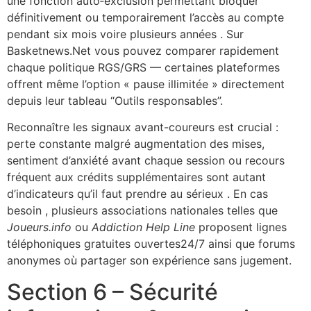
une fonction auto‑exclusion permettant bloquer
définitivement ou temporairement l’accès au compte
pendant six mois voire plusieurs années . Sur
Basketnews.Net vous pouvez comparer rapidement
chaque politique RGS/GRS — certaines plateformes
offrent même l’option « pause illimitée » directement
depuis leur tableau “Outils responsables”.
Reconnaître les signaux avant-coureurs est crucial :
perte constante malgré augmentation des mises,
sentiment d’anxiété avant chaque session ou recours
fréquent aux crédits supplémentaires sont autant
d’indicateurs qu’il faut prendre au sérieux . En cas
besoin , plusieurs associations nationales telles que
Joueurs.info
ou
Addiction Help Line
proposent lignes
téléphoniques gratuites ouvertes24/7 ainsi que forums
anonymes où partager son expérience sans jugement.
Section 6 – Sécurité