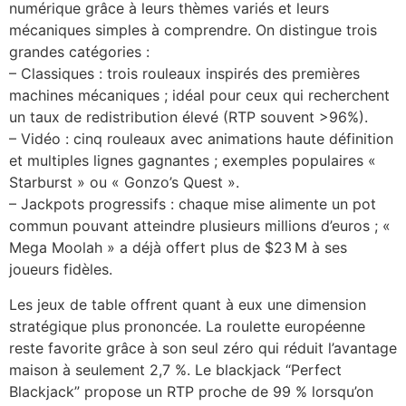
numérique grâce à leurs thèmes variés et leurs
mécaniques simples à comprendre. On distingue trois
grandes catégories :
– Classiques : trois rouleaux inspirés des premières
machines mécaniques ; idéal pour ceux qui recherchent
un taux de redistribution élevé (RTP souvent >96%).
– Vidéo : cinq rouleaux avec animations haute définition
et multiples lignes gagnantes ; exemples populaires «
Starburst » ou « Gonzo’s Quest ».
– Jackpots progressifs : chaque mise alimente un pot
commun pouvant atteindre plusieurs millions d’euros ; «
Mega Moolah » a déjà offert plus de $23 M à ses
joueurs fidèles.
Les jeux de table offrent quant à eux une dimension
stratégique plus prononcée. La roulette européenne
reste favorite grâce à son seul zéro qui réduit l’avantage
maison à seulement 2,7 %. Le blackjack “Perfect
Blackjack” propose un RTP proche de 99 % lorsqu’on