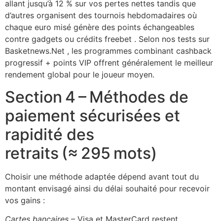
allant jusqu’à 12 % sur vos pertes nettes tandis que
d’autres organisent des tournois hebdomadaires où
chaque euro misé génère des points échangeables
contre gadgets ou crédits freebet . Selon nos tests sur
Basketnews.Net , les programmes combinant cashback
progressif + points VIP offrent généralement le meilleur
rendement global pour le joueur moyen.
Section 4 – Méthodes de
paiement sécurisées et
rapidité des
retraits (≈ 295 mots)
Choisir une méthode adaptée dépend avant tout du
montant envisagé ainsi du délai souhaité pour recevoir
vos gains :
Cartes bancaires
– Visa et MasterCard restent