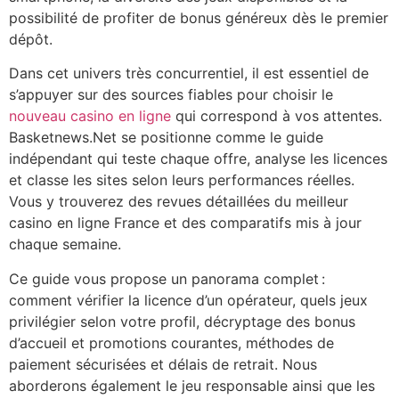
possibilité de profiter de bonus généreux dès le premier
dépôt.
Dans cet univers très concurrentiel, il est essentiel de
s’appuyer sur des sources fiables pour choisir le
nouveau casino en ligne
qui correspond à vos attentes.
Basketnews.Net se positionne comme le guide
indépendant qui teste chaque offre, analyse les licences
et classe les sites selon leurs performances réelles.
Vous y trouverez des revues détaillées du meilleur
casino en ligne France et des comparatifs mis à jour
chaque semaine.
Ce guide vous propose un panorama complet :
comment vérifier la licence d’un opérateur, quels jeux
privilégier selon votre profil, décryptage des bonus
d’accueil et promotions courantes, méthodes de
paiement sécurisées et délais de retrait. Nous
aborderons également le jeu responsable ainsi que les