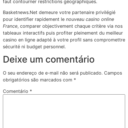
faut contourner restrictions géographiques.
Basketnews.Net demeure votre partenaire privilégié
pour identifier rapidement le
nouveau casino online
France
, comparer objectivement chaque critère via nos
tableaux interactifs puis profiter pleinement du meilleur
casino en ligne adapté à votre profil sans compromettre
sécurité ni budget personnel.
Deixe um comentário
O seu endereço de e-mail não será publicado.
Campos
obrigatórios são marcados com
*
Comentário
*