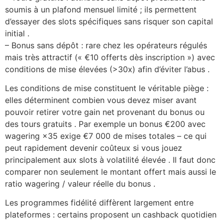
soumis à un plafond mensuel limité ; ils permettent
d’essayer des slots spécifiques sans risquer son capital
initial .
– Bonus sans dépôt : rare chez les opérateurs régulés
mais très attractif (« €10 offerts dès inscription ») avec
conditions de mise élevées (>30x) afin d’éviter l’abus .
Les conditions de mise constituent le véritable piège :
elles déterminent combien vous devez miser avant
pouvoir retirer votre gain net provenant du bonus ou
des tours gratuits . Par exemple un bonus €200 avec
wagering ×35 exige €7 000 de mises totales – ce qui
peut rapidement devenir coûteux si vous jouez
principalement aux slots à volatilité élevée . Il faut donc
comparer non seulement le montant offert mais aussi le
ratio wagering / valeur réelle du bonus .
Les programmes fidélité diffèrent largement entre
plateformes : certains proposent un cashback quotidien