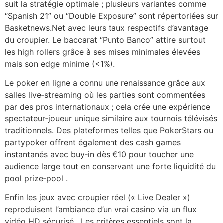
suit la stratégie optimale ; plusieurs variantes comme
“Spanish 21” ou “Double Exposure” sont répertoriées sur
Basketnews.Net avec leurs taux respectifs d’avantage
du croupier. Le baccarat “Punto Banco” attire surtout
les high rollers grâce à ses mises minimales élevées
mais son edge minime (<1%).
Le poker en ligne a connu une renaissance grâce aux
salles live‑streaming où les parties sont commentées
par des pros internationaux ; cela crée une expérience
spectateur‑joueur unique similaire aux tournois télévisés
traditionnels. Des plateformes telles que PokerStars ou
partypoker offrent également des cash games
instantanés avec buy‑in dès €10 pour toucher une
audience large tout en conservant une forte liquidité du
pool prize‑pool .
Enfin les jeux avec croupier réel (« Live Dealer »)
reproduisent l’ambiance d’un vrai casino via un flux
vidéo HD sécurisé . Les critères essentiels sont la