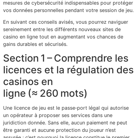
mesures de cybersécurité indispensables pour protéger
vos données personnelles pendant votre session de jeu.
En suivant ces conseils avisés, vous pourrez naviguer
sereinement entre les différents nouveaux sites de
casino en ligne tout en augmentant vos chances de
gains durables et sécurisés.
Section 1 – Comprendre les
licences et la régulation des
casinos en
ligne (≈ 260 mots)
Une licence de jeu est le passe‑port légal qui autorise
un opérateur à proposer ses services dans une
juridiction donnée. Sans elle, aucun paiement ne peut
être garanti et aucune protection du joueur n’est
assurée ; c’est pourquoi la licence constitue le premier