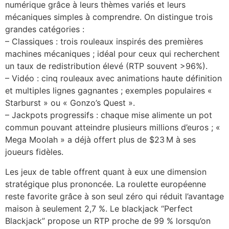
numérique grâce à leurs thèmes variés et leurs
mécaniques simples à comprendre. On distingue trois
grandes catégories :
– Classiques : trois rouleaux inspirés des premières
machines mécaniques ; idéal pour ceux qui recherchent
un taux de redistribution élevé (RTP souvent >96%).
– Vidéo : cinq rouleaux avec animations haute définition
et multiples lignes gagnantes ; exemples populaires «
Starburst » ou « Gonzo’s Quest ».
– Jackpots progressifs : chaque mise alimente un pot
commun pouvant atteindre plusieurs millions d’euros ; «
Mega Moolah » a déjà offert plus de $23 M à ses
joueurs fidèles.
Les jeux de table offrent quant à eux une dimension
stratégique plus prononcée. La roulette européenne
reste favorite grâce à son seul zéro qui réduit l’avantage
maison à seulement 2,7 %. Le blackjack “Perfect
Blackjack” propose un RTP proche de 99 % lorsqu’on