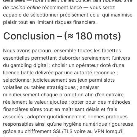
détaillées — notamment celles concernant
nouveau site
de casino online
récemment lancé — vous serez
capable de sélectionner précisément celui qui maximise
plaisir tout en limitant risques financiers.
Conclusion – (≈ 180 mots)
Nous avons parcouru ensemble toutes les facettes
essentielles permettant d’aborder sereinement l’univers
du gambling digital : choisir un opérateur doté d’une
licence fiable délivrée par une autorité reconnue ;
sélectionner judicieusement ses jeux parmi slots
volatiles ou tables stratégiques ; analyser
minutieusement chaque promotion afin d’en extraire
réellement la valeur ajoutée ; opter pour des méthodes
financières sûres tout en maîtrisant délais et frais
associés ; adopter quotidiennement bonnes pratiques
responsables ainsi qu’une hygiène numérique rigoureuse
grâce au chiffrement SSL/TLS voire au VPN lorsqu’il