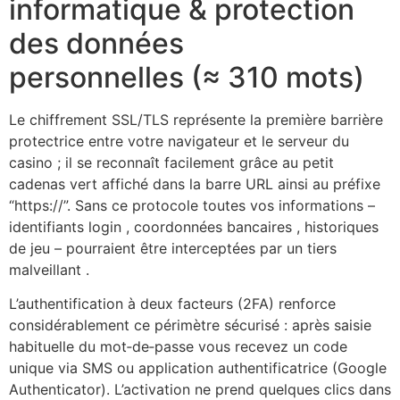
informatique & protection
des données
personnelles (≈ 310 mots)
Le chiffrement SSL/TLS représente la première barrière
protectrice entre votre navigateur et le serveur du
casino ; il se reconnaît facilement grâce au petit
cadenas vert affiché dans la barre URL ainsi au préfixe
“https://”. Sans ce protocole toutes vos informations –
identifiants login , coordonnées bancaires , historiques
de jeu – pourraient être interceptées par un tiers
malveillant .
L’authentification à deux facteurs (2FA) renforce
considérablement ce périmètre sécurisé : après saisie
habituelle du mot‑de‑passe vous recevez un code
unique via SMS ou application authentificatrice (Google
Authenticator). L’activation ne prend quelques clics dans