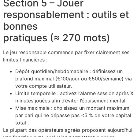
Section 5 – Jouer
responsablement : outils et
bonnes
pratiques (≈ 270 mots)
Le jeu responsable commence par fixer clairement ses
limites financières :
Dépôt quotidien/hebdomadaire : définissez un
plafond maximal (€100/jour ou €500/semaine) via
votre compte utilisateur.
Limite temporelle : activez l’alarme session après X
minutes jouées afin d’éviter l’épuisement mental.
Mise maximale : choisissez un montant maximum
par pari qui ne dépasse pas <5 % de votre capital
total .
La plupart des opérateurs agréés proposent aujourd’hui