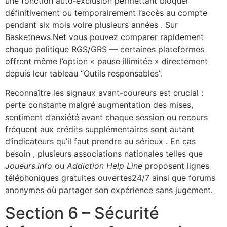
une fonction auto‑exclusion permettant bloquer
définitivement ou temporairement l’accès au compte
pendant six mois voire plusieurs années . Sur
Basketnews.Net vous pouvez comparer rapidement
chaque politique RGS/GRS — certaines plateformes
offrent même l’option « pause illimitée » directement
depuis leur tableau “Outils responsables”.
Reconnaître les signaux avant-coureurs est crucial :
perte constante malgré augmentation des mises,
sentiment d’anxiété avant chaque session ou recours
fréquent aux crédits supplémentaires sont autant
d’indicateurs qu’il faut prendre au sérieux . En cas
besoin , plusieurs associations nationales telles que
Joueurs.info
ou
Addiction Help Line
proposent lignes
téléphoniques gratuites ouvertes24/7 ainsi que forums
anonymes où partager son expérience sans jugement.
Section 6 – Sécurité