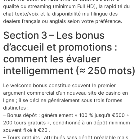
qualité du streaming (minimum Full HD), la rapidité du
chat texte/voix et la disponibilité multilingue des
dealers français ou anglais selon votre préférence.
Section 3 – Les bonus
d’accueil et promotions :
comment les évaluer
intelligemment (≈ 250 mots)
Le welcome bonus constitue souvent le premier
argument commercial d’un nouveau site de casino en
ligne ; il se décline généralement sous trois formes
distinctes :
– Bonus dépôt : généralement « 100 % jusqu’à €500 +
200 tours gratuits », conditionné à un dépôt minimum
souvent fixé à €20 .
– Tours gratuits : attribués sans dépôt préalable mais