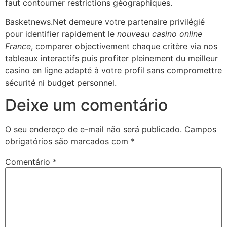
faut contourner restrictions géographiques.
Basketnews.Net demeure votre partenaire privilégié
pour identifier rapidement le
nouveau casino online
France
, comparer objectivement chaque critère via nos
tableaux interactifs puis profiter pleinement du meilleur
casino en ligne adapté à votre profil sans compromettre
sécurité ni budget personnel.
Deixe um comentário
O seu endereço de e-mail não será publicado.
Campos
obrigatórios são marcados com
*
Comentário
*