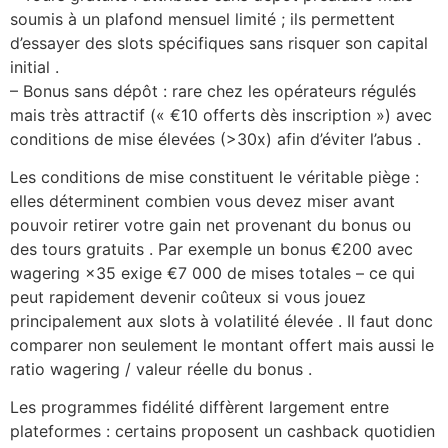
soumis à un plafond mensuel limité ; ils permettent
d’essayer des slots spécifiques sans risquer son capital
initial .
– Bonus sans dépôt : rare chez les opérateurs régulés
mais très attractif (« €10 offerts dès inscription ») avec
conditions de mise élevées (>30x) afin d’éviter l’abus .
Les conditions de mise constituent le véritable piège :
elles déterminent combien vous devez miser avant
pouvoir retirer votre gain net provenant du bonus ou
des tours gratuits . Par exemple un bonus €200 avec
wagering ×35 exige €7 000 de mises totales – ce qui
peut rapidement devenir coûteux si vous jouez
principalement aux slots à volatilité élevée . Il faut donc
comparer non seulement le montant offert mais aussi le
ratio wagering / valeur réelle du bonus .
Les programmes fidélité diffèrent largement entre
plateformes : certains proposent un cashback quotidien