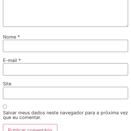
Nome
*
E-mail
*
Site
Salvar meus dados neste navegador para a próxima vez
que eu comentar.