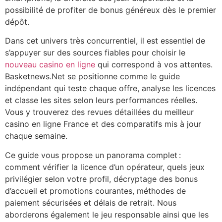
possibilité de profiter de bonus généreux dès le premier
dépôt.
Dans cet univers très concurrentiel, il est essentiel de
s’appuyer sur des sources fiables pour choisir le
nouveau casino en ligne
qui correspond à vos attentes.
Basketnews.Net se positionne comme le guide
indépendant qui teste chaque offre, analyse les licences
et classe les sites selon leurs performances réelles.
Vous y trouverez des revues détaillées du meilleur
casino en ligne France et des comparatifs mis à jour
chaque semaine.
Ce guide vous propose un panorama complet :
comment vérifier la licence d’un opérateur, quels jeux
privilégier selon votre profil, décryptage des bonus
d’accueil et promotions courantes, méthodes de
paiement sécurisées et délais de retrait. Nous
aborderons également le jeu responsable ainsi que les