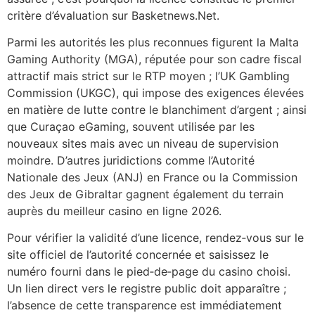
critère d’évaluation sur Basketnews.Net.
Parmi les autorités les plus reconnues figurent la Malta
Gaming Authority (MGA), réputée pour son cadre fiscal
attractif mais strict sur le RTP moyen ; l’UK Gambling
Commission (UKGC), qui impose des exigences élevées
en matière de lutte contre le blanchiment d’argent ; ainsi
que Curaçao eGaming, souvent utilisée par les
nouveaux sites mais avec un niveau de supervision
moindre. D’autres juridictions comme l’Autorité
Nationale des Jeux (ANJ) en France ou la Commission
des Jeux de Gibraltar gagnent également du terrain
auprès du meilleur casino en ligne 2026.
Pour vérifier la validité d’une licence, rendez‑vous sur le
site officiel de l’autorité concernée et saisissez le
numéro fourni dans le pied‑de‑page du casino choisi.
Un lien direct vers le registre public doit apparaître ;
l’absence de cette transparence est immédiatement