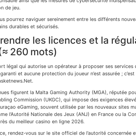
onsable ainsi que les mesures de cybersécurité indispensa
n de jeu.
ous pourrez naviguer sereinement entre les différents nouve
ns durables et sécurisés.
endre les licences et la régu
 (≈ 260 mots)
ort légal qui autorise un opérateur à proposer ses services
garanti et aucune protection du joueur n’est assurée ; c’est 
Basketnews.Net.
nnues figurent la Malta Gaming Authority (MGA), réputée pour
ambling Commission (UKGC), qui impose des exigences élevée
Curaçao eGaming, souvent utilisée par les nouveaux sites m
omme l’Autorité Nationale des Jeux (ANJ) en France ou la C
ès du meilleur casino en ligne 2026.
ence, rendez‑vous sur le site officiel de l’autorité concernée