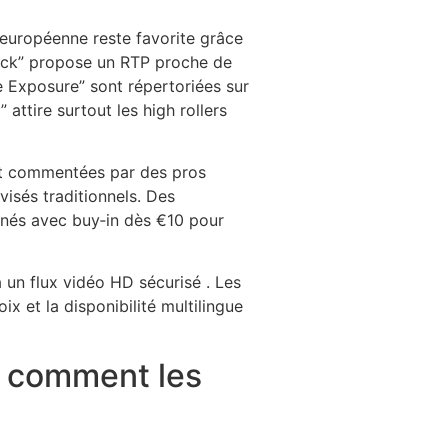
 européenne reste favorite grâce
jack” propose un RTP proche de
e Exposure” sont répertoriées sur
ttire surtout les high rollers
ont commentées par des pros
visés traditionnels. Des
anés avec buy‑in dès €10 pour
a un flux vidéo HD sécurisé . Les
ix et la disponibilité multilingue
 : comment les