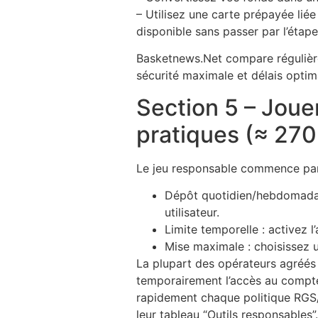
– Utilisez une carte prépayée liée
disponible sans passer par l’étape
Basketnews.Net compare régulière
sécurité maximale et délais optim
Section 5 – Joue
pratiques (≈ 270
Le jeu responsable commence par f
Dépôt quotidien/hebdomadai
utilisateur.
Limite temporelle : activez l
Mise maximale : choisissez 
La plupart des opérateurs agréés
temporairement l’accès au compt
rapidement chaque politique RGS/
leur tableau “Outils responsables”.