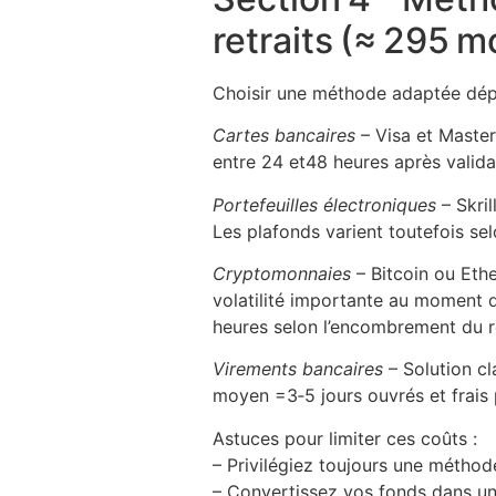
retraits (≈ 295 m
Choisir une méthode adaptée dépe
Cartes bancaires
– Visa et Master
entre 24 et48 heures après valida
Portefeuilles électroniques
– Skril
Les plafonds varient toutefois se
Cryptomonnaies
– Bitcoin ou Eth
volatilité importante au moment 
heures selon l’encombrement du r
Virements bancaires
– Solution cl
moyen =3‑5 jours ouvrés et frais 
Astuces pour limiter ces coûts :
– Privilégiez toujours une méthode
– Convertissez vos fonds dans une