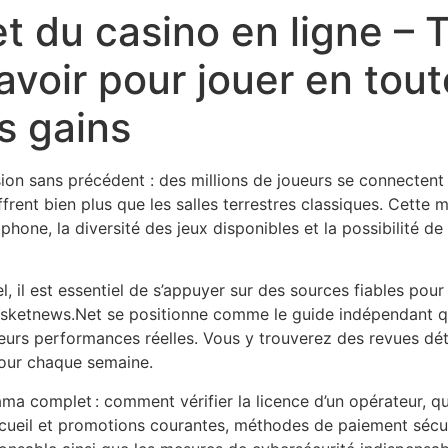
t du casino en ligne – 
voir pour jouer en tout
s gains
sion sans précédent : des millions de joueurs se connectent
frent bien plus que les salles terrestres classiques. Cette 
tphone, la diversité des jeux disponibles et la possibilité 
l, il est essentiel de s’appuyer sur des sources fiables pour
asketnews.Net se positionne comme le guide indépendant qui
 leurs performances réelles. Vous y trouverez des revues dét
jour chaque semaine.
 complet : comment vérifier la licence d’un opérateur, quel
cueil et promotions courantes, méthodes de paiement sécuri