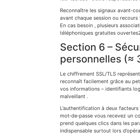
Reconnaître les signaux avant-cou
avant chaque session ou recours f
En cas besoin , plusieurs associat
téléphoniques gratuites ouvertes
Section 6 – Sécu
personnelles (≈ 
Le chiffrement SSL/TLS représente 
reconnaît facilement grâce au peti
vos informations – identifiants lo
malveillant .
L’authentification à deux facteurs
mot‑de‑passe vous recevez un code
prend quelques clics dans les pa
indispensable surtout lors d’opér