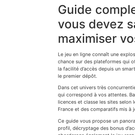
Guide comple
vous devez sa
maximiser vo
Le jeu en ligne connaît une explo
chance sur des plateformes qui of
la facilité d’accès depuis un smar
le premier dépôt.
Dans cet univers très concurrentie
qui correspond à vos attentes. B
licences et classe les sites selon
France et des comparatifs mis à 
Ce guide vous propose un panorama
profil, décryptage des bonus d’ac