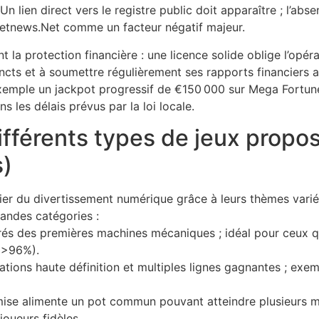
Un lien direct vers le registre public doit apparaître ; l’ab
etnews.Net comme un facteur négatif majeur.
t la protection financière : une licence solide oblige l’opér
cts et à soumettre régulièrement ses rapports financiers a
exemple un jackpot progressif de €150 000 sur Mega Fortune
s les délais prévus par la loi locale.
différents types de jeux propo
s)
lier du divertissement numérique grâce à leurs thèmes vari
andes catégories :
pirés des premières machines mécaniques ; idéal pour ceux 
t >96%).
ations haute définition et multiples lignes gagnantes ; exe
mise alimente un pot commun pouvant atteindre plusieurs mi
joueurs fidèles.