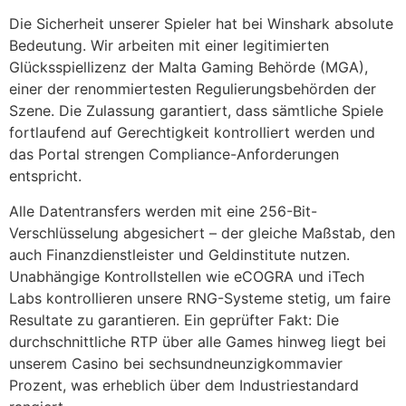
Die Sicherheit unserer Spieler hat bei Winshark absolute
Bedeutung. Wir arbeiten mit einer legitimierten
Glücksspiellizenz der Malta Gaming Behörde (MGA),
einer der renommiertesten Regulierungsbehörden der
Szene. Die Zulassung garantiert, dass sämtliche Spiele
fortlaufend auf Gerechtigkeit kontrolliert werden und
das Portal strengen Compliance-Anforderungen
entspricht.
Alle Datentransfers werden mit eine 256-Bit-
Verschlüsselung abgesichert – der gleiche Maßstab, den
auch Finanzdienstleister und Geldinstitute nutzen.
Unabhängige Kontrollstellen wie eCOGRA und iTech
Labs kontrollieren unsere RNG-Systeme stetig, um faire
Resultate zu garantieren. Ein geprüfter Fakt: Die
durchschnittliche RTP über alle Games hinweg liegt bei
unserem Casino bei sechsundneunzigkommavier
Prozent, was erheblich über dem Industriestandard