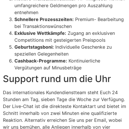
umfangreichere Geldmengen pro Auszahlung
entnehmen
Schnellere Prozesszeiten:
Premium- Bearbeitung
bei Transaktionswünschen
Exklusive Wettkämpfe:
Zugang an exklusiven
Competitions mit gesteigerten Preispools
Geburtstagsboni:
Individuelle Geschenke zu
speziellen Gelegenheiten
Cashback-Programme:
Kontinuierliche
Vergütungen auf Minusbeträge
Support rund um die Uhr
Das internationales Kundendienstteam steht Euch 24
Stunden am Tag, sieben Tage die Woche zur Verfügung.
Der Live-Chat ist die direkteste Kontaktart und bietet im
Schnitt innerhalb von zwei Minuten eine qualifizierte
Reaktion. Alternativ erreichen Sie uns per Email, wobei
wir uns bemühen, alle Anliegen innerhalb von vier