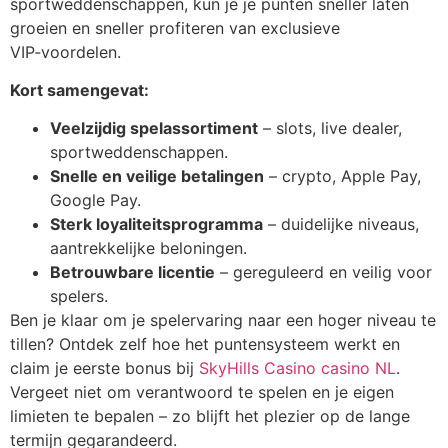
sportweddenschappen, kun je je punten sneller laten
groeien en sneller profiteren van exclusieve
VIP‑voordelen.
Kort samengevat:
Veelzijdig spelassortiment
– slots, live dealer,
sportweddenschappen.
Snelle en veilige betalingen
– crypto, Apple Pay,
Google Pay.
Sterk loyaliteitsprogramma
– duidelijke niveaus,
aantrekkelijke beloningen.
Betrouwbare licentie
– gereguleerd en veilig voor
spelers.
Ben je klaar om je spelervaring naar een hoger niveau te
tillen? Ontdek zelf hoe het puntensysteem werkt en
claim je eerste bonus bij
SkyHills Casino casino NL
.
Vergeet niet om verantwoord te spelen en je eigen
limieten te bepalen – zo blijft het plezier op de lange
termijn gegarandeerd.