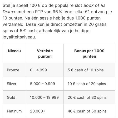
Stel je speelt 100 € op de populaire slot
Book of Ra
Deluxe
met een RTP van 96 %. Voor elke €1 ontvang je
10 punten. Na één sessie heb je dus 1.000 punten
verzameld. Deze kun je direct omzetten in 20 gratis
spins of 5 € cash, afhankelijk van je huidige
loyaliteitsniveau.
Niveau
Vereiste
Bonus per 1.000
punten
punten
Bronze
0 – 4.999
5 € cash of 10 spins
Silver
5.000 – 9.999
10 € cash of 20 spins
Gold
10.000 – 19.999
20 € cash of 30 spins
Platinum
20.000+
40 € cash of 50 spins