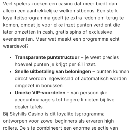
Veel spelers zoeken een casino dat meer biedt dan
alleen een aantrekkelijke welkomstbonus. Een sterk
loyaliteitsprogramma geeft je extra reden om terug te
komen, omdat je voor elke inzet punten verdient die
later omzetten in cash, gratis spins of exclusieve
evenementen. Maar wat maakt een programma echt
waardevol?
Transparante puntstructuur
– je weet precies
hoeveel punten je krijgt per €1 inzet.
Snelle uitbetaling van beloningen
– punten kunnen
direct worden ingewisseld of automatisch worden
omgezet in bonussen.
Unieke VIP‑voordelen
– van persoonlijke
accountmanagers tot hogere limieten bij live
dealer tafels.
Bij Skyhills Casino is dit loyaliteitsprogramma
ontworpen voor zowel beginners als ervaren high
rollers. De site combineert een enorme selectie van