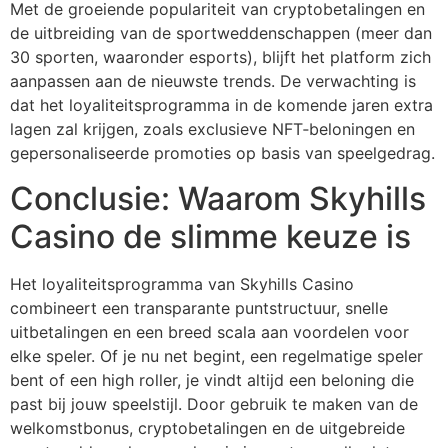
Met de groeiende populariteit van cryptobetalingen en
de uitbreiding van de sportweddenschappen (meer dan
30 sporten, waaronder esports), blijft het platform zich
aanpassen aan de nieuwste trends. De verwachting is
dat het loyaliteitsprogramma in de komende jaren extra
lagen zal krijgen, zoals exclusieve NFT‑beloningen en
gepersonaliseerde promoties op basis van speelgedrag.
Conclusie: Waarom Skyhills
Casino de slimme keuze is
Het loyaliteitsprogramma van Skyhills Casino
combineert een transparante puntstructuur, snelle
uitbetalingen en een breed scala aan voordelen voor
elke speler. Of je nu net begint, een regelmatige speler
bent of een high roller, je vindt altijd een beloning die
past bij jouw speelstijl. Door gebruik te maken van de
welkomstbonus, cryptobetalingen en de uitgebreide