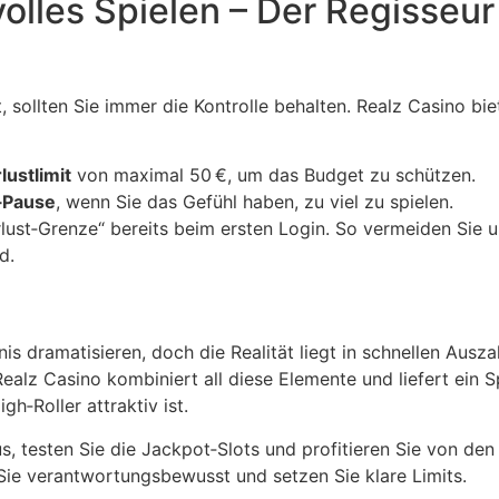
lles Spielen – Der Regisseur
 sollten Sie immer die Kontrolle behalten. Realz Casino biet
lustlimit
von maximal 50 €, um das Budget zu schützen.
‑Pause
, wenn Sie das Gefühl haben, zu viel zu spielen.
erlust‑Grenze“ bereits beim ersten Login. So vermeiden Sie
d.
 dramatisieren, doch die Realität liegt in schnellen Ausza
ealz Casino kombiniert all diese Elemente und liefert ein S
gh‑Roller attraktiv ist.
 testen Sie die Jackpot‑Slots und profitieren Sie von den
Sie verantwortungsbewusst und setzen Sie klare Limits.