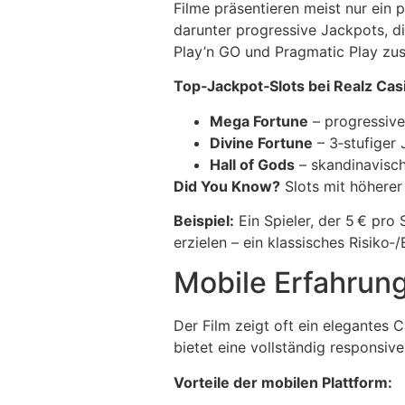
Filme präsentieren meist nur ein 
darunter progressive Jackpots, di
Play’n GO und Pragmatic Play z
Top‑Jackpot‑Slots bei Realz Cas
Mega Fortune
– progressive
Divine Fortune
– 3‑stufiger
Hall of Gods
– skandinavisch
Did You Know?
Slots mit höherer 
Beispiel:
Ein Spieler, der 5 € pro
erzielen – ein klassisches Risiko‑/
Mobile Erfahrung
Der Film zeigt oft ein elegantes 
bietet eine vollständig responsiv
Vorteile der mobilen Plattform: