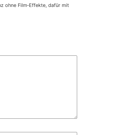
z ohne Film‑Effekte, dafür mit