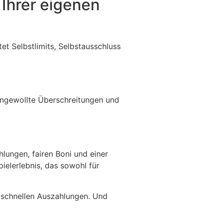
 Ihrer eigenen
et Selbstlimits, Selbstausschluss
 ungewollte Überschreitungen und
hlungen, fairen Boni und einer
pielerlebnis, das sowohl für
 schnellen Auszahlungen. Und