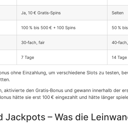
Ja, 10 € Gratis‑Spins
Selten
100 % bis 500 € + 100 Spins
50 % bi
30‑fach, fair
40‑fach,
7 Tage
14 Tage
nus ohne Einzahlung, um verschiedene Slots zu testen, bev
tten.
an, aktivierte den Gratis‑Bonus und gewann innerhalb der ers
Bonus hätte sie erst 100 € eingezahlt und hätte länger spi
 Jackpots – Was die Leinwand