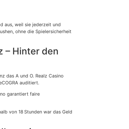
 aus, weil sie jederzeit und
ushen, ohne die Spielersicherheit
 – Hinter den
renz das A und O. Realz Casino
 eCOGRA auditiert.
no garantiert faire
halb von 18 Stunden war das Geld