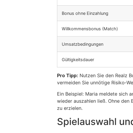
Bonus ohne Einzahlung
Willkommensbonus (Match)
Umsatzbedingungen
Gültigkeitsdauer
Pro Tipp:
Nutzen Sie den Realz Bo
vermeiden Sie unnötige Risiko‑We
Ein Beispiel: Maria meldete sich 
wieder auszahlen ließ. Ohne den 
zu erzielen.
Spielauswahl und