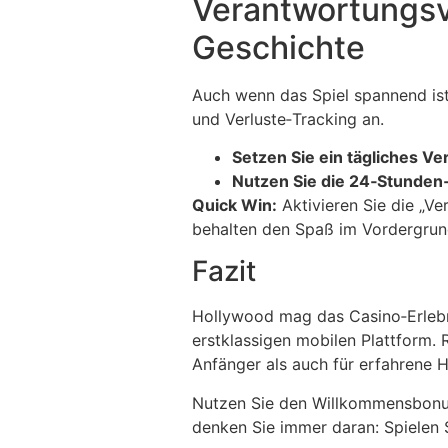
Verantwortungsvo
Geschichte
Auch wenn das Spiel spannend ist,
und Verluste‑Tracking an.
Setzen Sie ein tägliches Ver
Nutzen Sie die 24‑Stunden
Quick Win:
Aktivieren Sie die „V
behalten den Spaß im Vordergrun
Fazit
Hollywood mag das Casino‑Erlebnis
erstklassigen mobilen Plattform. R
Anfänger als auch für erfahrene Hi
Nutzen Sie den Willkommensbonus,
denken Sie immer daran: Spielen 