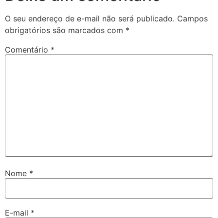
O seu endereço de e-mail não será publicado.
Campos
obrigatórios são marcados com
*
Comentário
*
Nome
*
E-mail
*