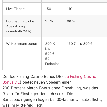
Live‑Tische
150
110
Durchschnittliche
95 %
88 %
Auszahlung
(innerhalb 24 h)
Willkommensbonus
200 %
150 % bis 300 €
bis
500 € +
50
Freispins
Der Ice Fishing Casino Bonus DE (
Ice Fishing Casino
Bonus DE
) bietet neuen Spielern einen
200‑Prozent‑Match‑Bonus ohne Einzahlung, was das
Risiko für Einsteiger deutlich senkt. Die
Bonusbedingungen liegen bei 30‑facher Umsatzpflicht,
was im Mittelfeld liegt.