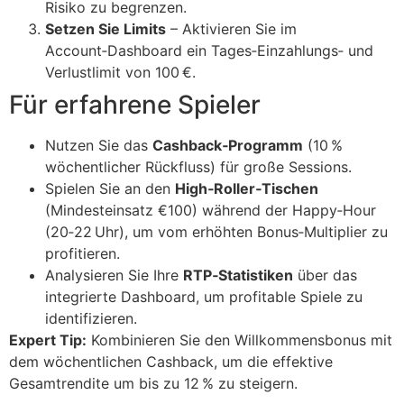
Risiko zu begrenzen.
Setzen Sie Limits
– Aktivieren Sie im
Account‑Dashboard ein Tages‑Einzahlungs‑ und
Verlustlimit von 100 €.
Für erfahrene Spieler
Nutzen Sie das
Cashback‑Programm
(10 %
wöchentlicher Rückfluss) für große Sessions.
Spielen Sie an den
High‑Roller‑Tischen
(Mindesteinsatz €100) während der Happy‑Hour
(20‑22 Uhr), um vom erhöhten Bonus‑Multiplier zu
profitieren.
Analysieren Sie Ihre
RTP‑Statistiken
über das
integrierte Dashboard, um profitable Spiele zu
identifizieren.
Expert Tip:
Kombinieren Sie den Willkommensbonus mit
dem wöchentlichen Cashback, um die effektive
Gesamtrendite um bis zu 12 % zu steigern.