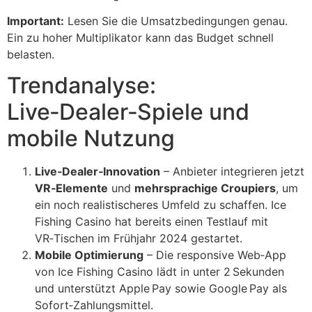
Important:
Lesen Sie die Umsatzbedingungen genau.
Ein zu hoher Multiplikator kann das Budget schnell
belasten.
Trendanalyse:
Live‑Dealer‑Spiele und
mobile Nutzung
Live‑Dealer‑Innovation
– Anbieter integrieren jetzt
VR‑Elemente
und
mehrsprachige Croupiers
, um
ein noch realistischeres Umfeld zu schaffen. Ice
Fishing Casino hat bereits einen Testlauf mit
VR‑Tischen im Frühjahr 2024 gestartet.
Mobile Optimierung
– Die responsive Web‑App
von Ice Fishing Casino lädt in unter 2 Sekunden
und unterstützt Apple Pay sowie Google Pay als
Sofort‑Zahlungsmittel.