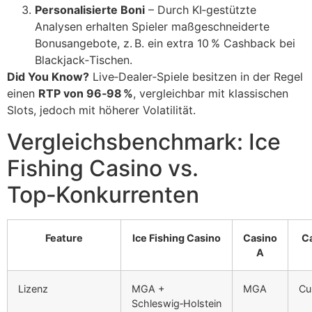
Personalisierte Boni
– Durch KI‑gestützte
Analysen erhalten Spieler maßgeschneiderte
Bonusangebote, z. B. ein extra 10 % Cashback bei
Blackjack‑Tischen.
Did You Know?
Live‑Dealer‑Spiele besitzen in der Regel
einen
RTP von 96‑98 %
, vergleichbar mit klassischen
Slots, jedoch mit höherer Volatilität.
Vergleichsbenchmark: Ice
Fishing Casino vs.
Top‑Konkurrenten
Feature
Ice Fishing Casino
Casino
C
A
Lizenz
MGA +
MGA
Cu
Schleswig‑Holstein