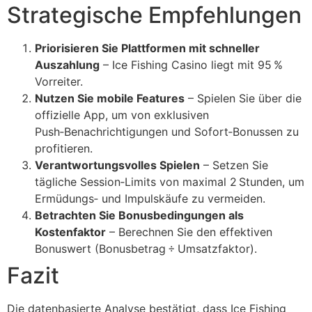
Strategische Empfehlungen
Priorisieren Sie Plattformen mit schneller
Auszahlung
– Ice Fishing Casino liegt mit 95 %
Vorreiter.
Nutzen Sie mobile Features
– Spielen Sie über die
offizielle App, um von exklusiven
Push‑Benachrichtigungen und Sofort‑Bonussen zu
profitieren.
Verantwortungsvolles Spielen
– Setzen Sie
tägliche Session‑Limits von maximal 2 Stunden, um
Ermüdungs‑ und Impulskäufe zu vermeiden.
Betrachten Sie Bonusbedingungen als
Kostenfaktor
– Berechnen Sie den effektiven
Bonuswert (Bonusbetrag ÷ Umsatzfaktor).
Fazit
Die datenbasierte Analyse bestätigt, dass Ice Fishing