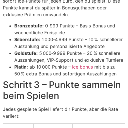
sofort Ice‑Punkte für jeden Euro, den du spielst. Diese
Punkte kannst du später in Bonusguthaben oder
exklusive Prämien umwandeln.
Bronzestufe:
0‑999 Punkte – Basis‑Bonus und
wöchentliche Freispiele
Silberstufe:
1 000‑4 999 Punkte – 10 % schnellerer
Auszahlung und personalisierte Angebote
Goldstufe:
5 000‑9 999 Punkte – 20 % schnellere
Auszahlungen, VIP‑Support und exklusive Turniere
Platin:
ab 10 000 Punkte –
Ice bonus
mit bis zu
50 % extra Bonus und sofortigen Auszahlungen
Schritt 3 – Punkte sammeln
beim Spielen
Jedes gespielte Spiel liefert dir Punkte, aber die Rate
variiert: