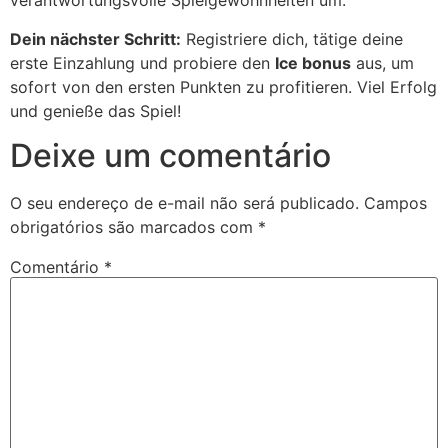
verantwortungsvolle Spielgewohnheiten um.
Dein nächster Schritt:
Registriere dich, tätige deine
erste Einzahlung und probiere den
Ice bonus
aus, um
sofort von den ersten Punkten zu profitieren. Viel Erfolg
und genieße das Spiel!
Deixe um comentário
O seu endereço de e-mail não será publicado.
Campos
obrigatórios são marcados com
*
Comentário
*