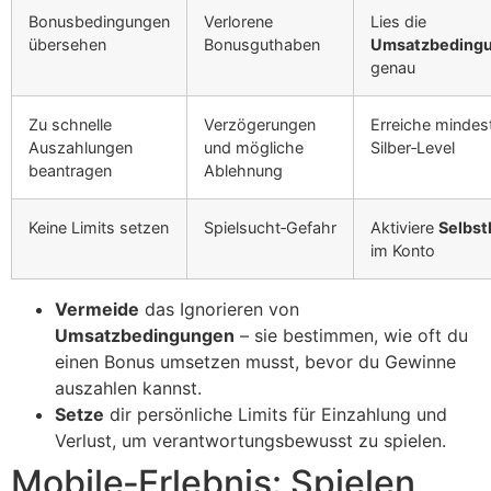
Bonusbedingungen
Verlorene
Lies die
übersehen
Bonusguthaben
Umsatzbeding
genau
Zu schnelle
Verzögerungen
Erreiche mindes
Auszahlungen
und mögliche
Silber‑Level
beantragen
Ablehnung
Keine Limits setzen
Spielsucht‑Gefahr
Aktiviere
Selbst
im Konto
Vermeide
das Ignorieren von
Umsatzbedingungen
– sie bestimmen, wie oft du
einen Bonus umsetzen musst, bevor du Gewinne
auszahlen kannst.
Setze
dir persönliche Limits für Einzahlung und
Verlust, um verantwortungsbewusst zu spielen.
Mobile‑Erlebnis: Spielen