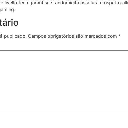
ale livello tech garantisce randomicità assoluta e rispetto 
gaming.
ário
á publicado.
Campos obrigatórios são marcados com
*