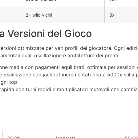
2+ wild vicini
8x
 Versioni del Gioco
 versioni ottimizzate per vari profili dei giocatore. Ogni ed
amentali quali oscillazione e architettura dei premi:
ione media con pagamenti equilibrati, ottimale per sessioni
e oscillazione con jackpot incrementati fino a 5000x sulla 
gni top
rapida con turni rapidi e moltiplicatori mutevoli che cambi