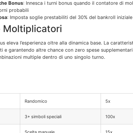
iche Bonus
: Innesca i turni bonus quando il contatore di mol
orni probabili
osa
: Imposta soglie prestabiliti del 30% del bankroll iniziale
Moltiplicatori
s eleva l’esperienza oltre alla dinamica base. La caratteris
nti e garantendo altre chance con zero spese supplementar
mbinazioni multiple dentro di uno singolo turno.
Randomico
5x
3+ simboli speciali
100x
Scelta manuale
15x