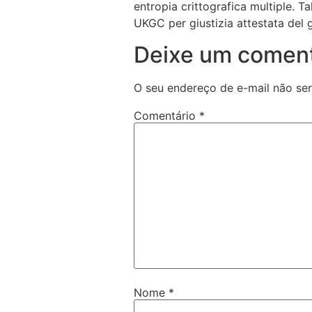
entropia crittografica multiple. T
UKGC per giustizia attestata del 
Deixe um coment
O seu endereço de e-mail não ser
Comentário
*
Nome
*