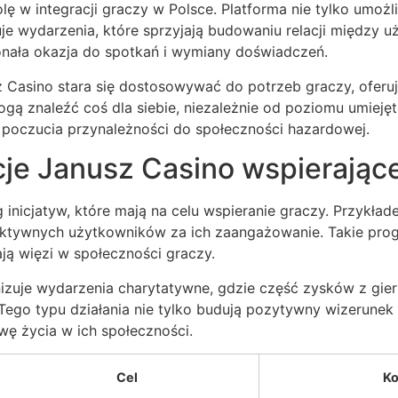
lę w integracji graczy w Polsce. Platforma nie tylko umoż
uje wydarzenia, które sprzyjają budowaniu relacji między 
onała okazja do spotkań i wymiany doświadczeń.
 Casino stara się dostosowywać do potrzeb graczy, oferuj
gą znaleźć coś dla siebie, niezależnie od poziomu umiejętn
poczucia przynależności do społeczności hazardowej.
kcje Janusz Casino wspierając
inicjatyw, które mają na celu wspieranie graczy. Przykł
 aktywnych użytkowników za ich zaangażowanie. Takie pro
ają więzi w społeczności graczy.
zuje wydarzenia charytatywne, gdzie część zysków z gier
 Tego typu działania nie tylko budują pozytywny wizerunek 
wę życia w ich społeczności.
Cel
Ko