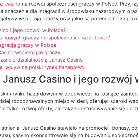
sz casino
na rozwój społeczności graczy w Polsce. Przyjrzy
a znaczenie dla integracji w środowisku hazardowym oraz 
icjatywy wspierają graczy oraz jakie są potencjalne zagroże
sino i jego rozwój w Polsce?
a nowych graczy do społeczności hazardowej?
egrację graczy w Polsce
 Casino wspierające graczy
zane z działalnością Janusz Casino
jej wpływ na polski rynek hazardowy
ia Janusz Casino i jego rozwój
olskim rynku hazardowym w odpowiedzi na rosnące zaintere
ardziej rozpoznawalnych miejsc w sieci, oferując szeroki w
 nie tylko rozwój oferty, ale także dostosowywanie się do 
tnienia, Janusz Casino stawiało na promocje i bonusy, co
asu, kasyno skoncentrowało się na budowaniu społecznośc