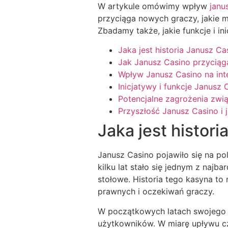
W artykule omówimy wpływ
janu
przyciąga nowych graczy, jakie m
Zbadamy także, jakie funkcje i in
Jaka jest historia Janusz Ca
Jak Janusz Casino przyciąg
Wpływ Janusz Casino na int
Inicjatywy i funkcje Janusz
Potencjalne zagrożenia zwią
Przyszłość Janusz Casino i 
Jaka jest histor
Janusz Casino pojawiło się na p
kilku lat stało się jednym z najb
stołowe. Historia tego kasyna to
prawnych i oczekiwań graczy.
W początkowych latach swojego is
użytkowników. W miarę upływu cz