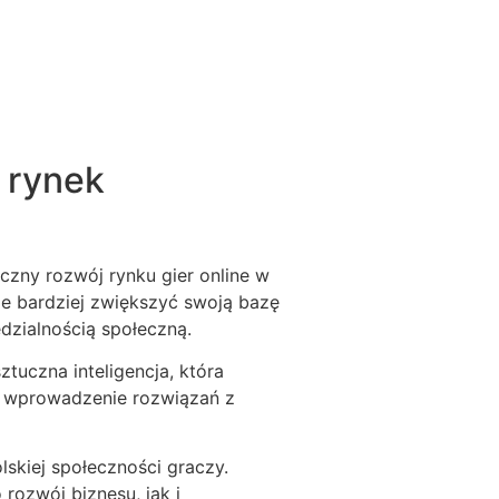
i rynek
czny rozwój rynku gier online w
ze bardziej zwiększyć swoją bazę
zialnością społeczną.
tuczna inteligencja, która
ć wprowadzenie rozwiązań z
lskiej społeczności graczy.
ozwój biznesu, jak i