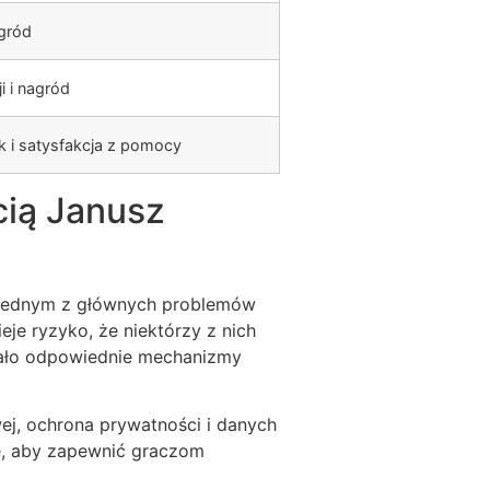
gród
i i nagród
 i satysfakcja z pomocy
cią Janusz
. Jednym z głównych problemów
eje ryzyko, że niektórzy z nich
zało odpowiednie mechanizmy
j, ochrona prywatności i danych
e, aby zapewnić graczom