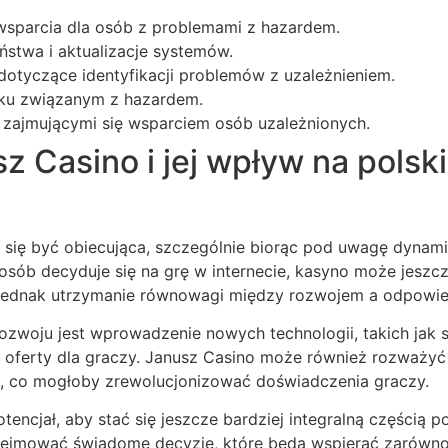
parcia dla osób z problemami z hazardem.
ństwa i aktualizacje systemów.
dotyczące identyfikacji problemów z uzależnieniem.
yku związanym z hazardem.
 zajmującymi się wsparciem osób uzależnionych.
z Casino i jej wpływ na polsk
 się być obiecująca, szczególnie biorąc pod uwagę dynami
 osób decyduje się na grę w internecie, kasyno może jeszc
jednak utrzymanie równowagi między rozwojem a odpowied
woju jest wprowadzenie nowych technologii, takich jak sz
 oferty dla graczy. Janusz Casino może również rozważy
ci, co mogłoby zrewolucjonizować doświadczenia graczy.
encjał, aby stać się jeszcze bardziej integralną częścią po
ejmować świadome decyzje, które będą wspierać zarówno r