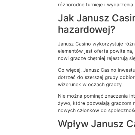
różnorodne turnieje i wydarzenia 
Jak Janusz Casi
hazardowej?
Janusz Casino wykorzystuje róż
elementów jest oferta powitalna,
nowi gracze chętniej rejestrują 
Co więcej, Janusz Casino inwest
dotrzeć do szerszej grupy odbior
wizerunek w oczach graczy.
Nie można pominąć znaczenia inte
żywo, które pozwalają graczom na
nowych członków do społecznośc
Wpływ Janusz Ca