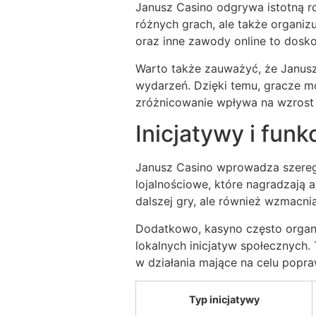
Janusz Casino odgrywa istotną ro
różnych grach, ale także organiz
oraz inne zawody online to dosk
Warto także zauważyć, że Janusz
wydarzeń. Dzięki temu, gracze mo
zróżnicowanie wpływa na wzrost 
Inicjatywy i fun
Janusz Casino wprowadza szereg 
lojalnościowe, które nagradzają
dalszej gry, ale również wzmacni
Dodatkowo, kasyno często organi
lokalnych inicjatyw społecznych.
w działania mające na celu popra
Typ inicjatywy