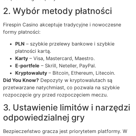
2. Wybór metody płatności
Firespin Casino akceptuje tradycyjne i nowoczesne
formy płatności:
PLN
– szybkie przelewy bankowe i szybkie
płatności kartą.
Karty
– Visa, Mastercard, Maestro.
E‑portfele
– Skrill, Neteller, PayPal.
Kryptowaluty
– Bitcoin, Ethereum, Litecoin.
Did You Know?
Depozyty w kryptowalutach są
przetwarzane natychmiast, co pozwala na szybkie
rozpoczęcie gry przed rozpoczęciem meczu.
3. Ustawienie limitów i narzędzi
odpowiedzialnej gry
Bezpieczeństwo gracza jest priorytetem platformy. W