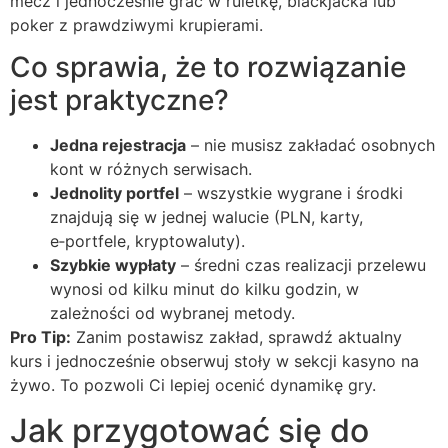
mecz i jednocześnie grać w ruletkę, blackjacka lub
poker z prawdziwymi krupierami.
Co sprawia, że to rozwiązanie
jest praktyczne?
Jedna rejestracja
– nie musisz zakładać osobnych
kont w różnych serwisach.
Jednolity portfel
– wszystkie wygrane i środki
znajdują się w jednej walucie (PLN, karty,
e‑portfele, kryptowaluty).
Szybkie wypłaty
– średni czas realizacji przelewu
wynosi od kilku minut do kilku godzin, w
zależności od wybranej metody.
Pro Tip:
Zanim postawisz zakład, sprawdź aktualny
kurs i jednocześnie obserwuj stoły w sekcji kasyno na
żywo. To pozwoli Ci lepiej ocenić dynamikę gry.
Jak przygotować się do