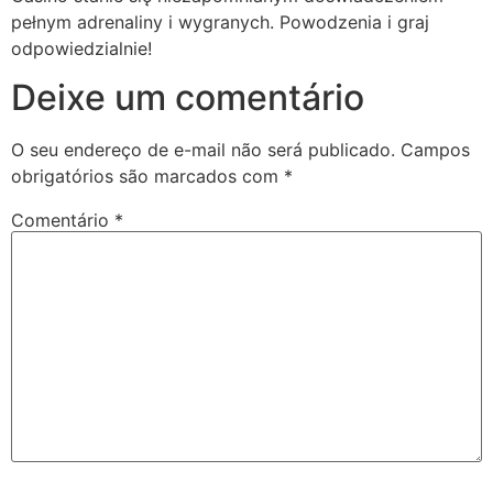
pełnym adrenaliny i wygranych. Powodzenia i graj
odpowiedzialnie!
Deixe um comentário
O seu endereço de e-mail não será publicado.
Campos
obrigatórios são marcados com
*
Comentário
*