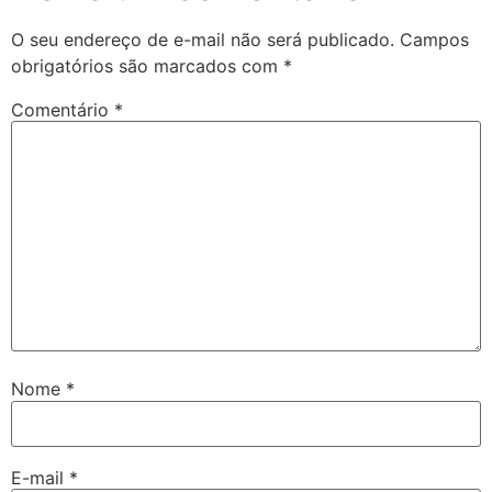
O seu endereço de e-mail não será publicado.
Campos
obrigatórios são marcados com
*
Comentário
*
Nome
*
E-mail
*