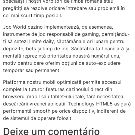
specialiștii noștri vorbitori de limbă română stau
pregătiți să rezolve oricare întrebare sau problemă în
cel mai scurt timp posibil.
Joc World cazino implementează, de asemenea,
instrumente de joc responsabil de gaming, permițându-
ți să setezi limite daily, săptămânale ori lunare pentru
depozite, bets și timp de joc. Sănătatea ta financiară și
mentală reprezintă prioritatea noastră numărul unu,
motiv pentru care oferim opțiuni de auto-excludere
temporar sau permanent.
Platforma nostru mobil optimizată permite accessul
complet la tuturor features cazinoului direct din
browserul mobil sau tablet-ului tale, fără necesitatea
descărcării vreunei aplicații. Technology HTML5 asigură
performanță smooth pe orice dispozitiv, indiferent de
de sistemul de operare folosit.
Deixe um comentário