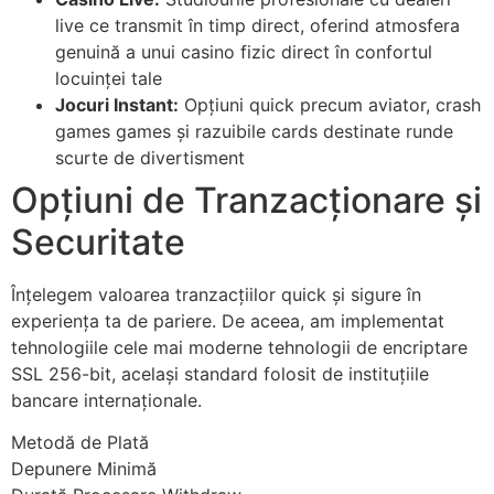
live ce transmit în timp direct, oferind atmosfera
genuină a unui casino fizic direct în confortul
locuinței tale
Jocuri Instant:
Opțiuni quick precum aviator, crash
games games și razuibile cards destinate runde
scurte de divertisment
Opțiuni de Tranzacționare și
Securitate
Înțelegem valoarea tranzacțiilor quick și sigure în
experiența ta de pariere. De aceea, am implementat
tehnologiile cele mai moderne tehnologii de encriptare
SSL 256-bit, același standard folosit de instituțiile
bancare internaționale.
Metodă de Plată
Depunere Minimă