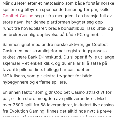
Når du leter etter et nettcasino som både forstår norske
spillere og tilbyr en spennende turnering for par, skiller
Coolbet Casino
seg ut fra mengden. I en bransje full av
store navn, har denne plattformen bygget seg opp
rundt tre hovedpilarer: brede bonustilbud, rask uttak og
en brukervennlig opplevelse på både PC og mobil.
Sammenlignet med andre norske aktører, gir Coolbet
Casino en mer strømlinjeformet registreringsprosess
takket være BankID‑innskudd. Du slipper å fylle ut lange
skjemaer – et enkelt klikk, og du er klar til å satse på
favorittspillene dine. I tillegg har casinoet en
MGA‑lisens, som gir ekstra trygghet for både
nybegynnere og erfarne spillere.
En annen faktor som gjør Coolbet Casino attraktivt for
par, er den store mengden av spillleverandører. Med
over 2500 spill fra 68 leverandører, inkludert live casino
fra Evolution Gaming, finnes det alltid noe nytt å prøve