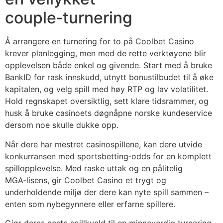
couple‑turnering
Å arrangere en turnering for to på Coolbet Casino
krever planlegging, men med de rette verktøyene blir
opplevelsen både enkel og givende. Start med å bruke
BankID for rask innskudd, utnytt bonustilbudet til å øke
kapitalen, og velg spill med høy RTP og lav volatilitet.
Hold regnskapet oversiktlig, sett klare tidsrammer, og
husk å bruke casinoets døgnåpne norske kundeservice
dersom noe skulle dukke opp.
Når dere har mestret casinospillene, kan dere utvide
konkurransen med sportsbetting‑odds for en komplett
spillopplevelse. Med raske uttak og en pålitelig
MGA‑lisens, gir Coolbet Casino et trygt og
underholdende miljø der dere kan nyte spill sammen –
enten som nybegynnere eller erfarne spillere.