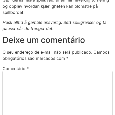
Gjør deres neste spillkveld til en minneverdig turnering
og opplev hvordan kjærligheten kan blomstre på
spillbordet.
Husk alltid å gamble ansvarlig. Sett spillgrenser og ta
pauser når du trenger det.
Deixe um comentário
O seu endereço de e-mail não será publicado.
Campos
obrigatórios são marcados com
*
Comentário
*