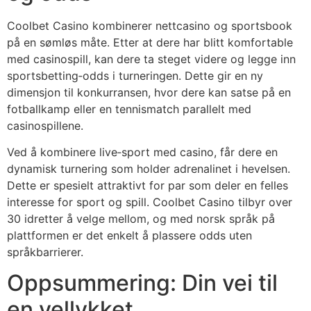
Coolbet Casino kombinerer nettcasino og sportsbook
på en sømløs måte. Etter at dere har blitt komfortable
med casinospill, kan dere ta steget videre og legge inn
sportsbetting‑odds i turneringen. Dette gir en ny
dimensjon til konkurransen, hvor dere kan satse på en
fotballkamp eller en tennismatch parallelt med
casinospillene.
Ved å kombinere live‑sport med casino, får dere en
dynamisk turnering som holder adrenalinet i hevelsen.
Dette er spesielt attraktivt for par som deler en felles
interesse for sport og spill. Coolbet Casino tilbyr over
30 idretter å velge mellom, og med norsk språk på
plattformen er det enkelt å plassere odds uten
språkbarrierer.
Oppsummering: Din vei til
en vellykket