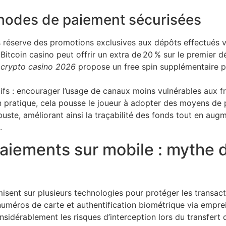
thodes de paiement sécurisées
 réserve des promotions exclusives aux dépôts effectués v
 Bitcoin casino peut offrir un extra de 20 % sur le premier d
s crypto casino 2026
propose un free spin supplémentaire p
tifs : encourager l’usage de canaux moins vulnérables aux f
n pratique, cela pousse le joueur à adopter des moyens de 
te, améliorant ainsi la traçabilité des fonds tout en augme
.
 paiements sur mobile : mythe 
isent sur plusieurs technologies pour protéger les transac
 numéros de carte et authentification biométrique via empre
nsidérablement les risques d’interception lors du transfert