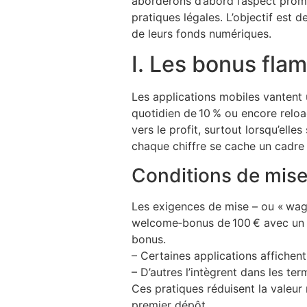
aborderons d’abord l’aspect promot
pratiques légales. L’objectif est 
de leurs fonds numériques.
I. Les bonus fla
Les applications mobiles vantent 
quotidien de 10 % ou encore rel
vers le profit, surtout lorsqu’el
chaque chiffre se cache un cadre j
Conditions de mis
Les exigences de mise – ou « wage
welcome‑bonus de 100 € avec un wa
bonus.
– Certaines applications affichent 
– D’autres l’intègrent dans les te
Ces pratiques réduisent la valeur
premier dépôt.