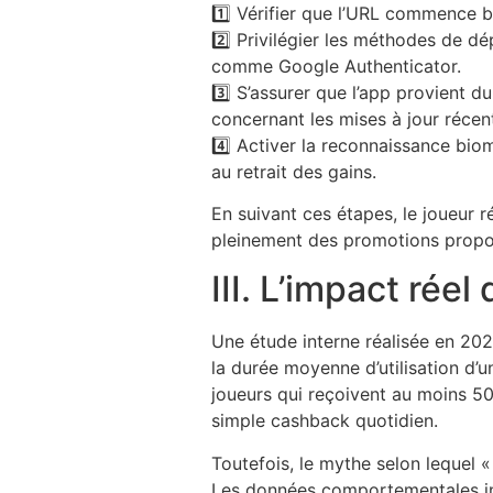
1️⃣ Vérifier que l’URL commence bi
2️⃣ Privilégier les méthodes de d
comme Google Authenticator.
3️⃣ S’assurer que l’app provient d
concernant les mises à jour récen
4️⃣ Activer la reconnaissance bio
au retrait des gains.
En suivant ces étapes, le joueur 
pleinement des promotions propos
III. L’impact rée
Une étude interne réalisée en 202
la durée moyenne d’utilisation d’
joueurs qui reçoivent au moins 50
simple cashback quotidien.
Toutefois, le mythe selon lequel «
Les données comportementales indi