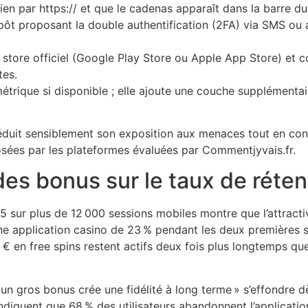
en par https:// et que le cadenas apparaît dans la barre du
épôt proposant la double authentification (2FA) via SMS ou a
u store officiel (Google Play Store ou Apple App Store) et c
tes.
métrique si disponible ; elle ajoute une couche supplément
réduit sensiblement son exposition aux menaces tout en conse
ées par les plateformes évaluées par Commentjyvais.fr.
l des bonus sur le taux de réte
5 sur plus de 12 000 sessions mobiles montre que l’attrac
une application casino de 23 % pendant les deux premières se
 € en free spins restent actifs deux fois plus longtemps qu
 un gros bonus crée une fidélité à long terme » s’effondre 
quent que 68 % des utilisateurs abandonnent l’application d