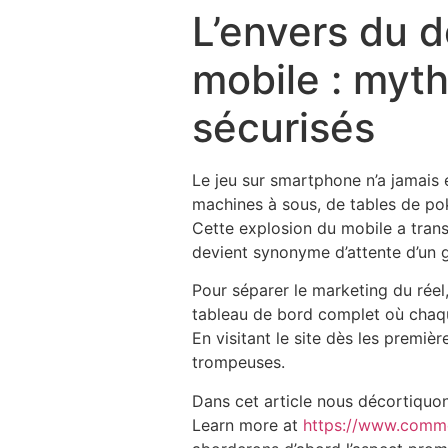
L’envers du d
mobile : myth
sécurisés
Le jeu sur smartphone n’a jamais 
machines à sous, de tables de pok
Cette explosion du mobile a transf
devient synonyme d’attente d’un 
Pour séparer le marketing du réel
tableau de bord complet où chaqu
En visitant le site dès les premiè
trompeuses.
Dans cet article nous décortiquon
Learn more at
https://www.commen