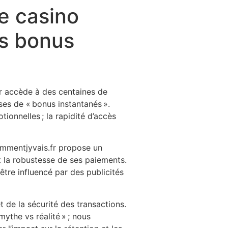
e casino
es bonus
ur accède à des centaines de
es de « bonus instantanés ».
ionnelles ; la rapidité d’accès
Commentjyvais.fr propose un
 la robustesse de ses paiements.
être influencé par des publicités
 de la sécurité des transactions.
mythe vs réalité » ; nous