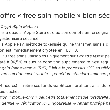
offre « free spin mobile » bien sé
o
CryptoSpin Mobile
:
icielle depuis l’Apple Store et crée son compte en renseigna
estionnaire sécurisé.
 via Apple Pay, méthode tokenisée qui ne transmet jamais d
tion est immédiatement cryptée en TLS 1.3.
it 20 free spins utilisables uniquement sur
Gonzo’s Quest
pen
é à 96,5 % et aucune condition supplémentaire n’est requis
r gain (par exemple 15 €), il initie le processus KYC en tél
ie avec son document visible – procédure standard imposée p
4 heures), il retire ses fonds via Bitcoin, profitant ainsi du
rais cachés.
on « mobile‑only » peut être totalement fiable lorsqu’elle
 définie → vérification KYC rigoureuse → retrait protégé p