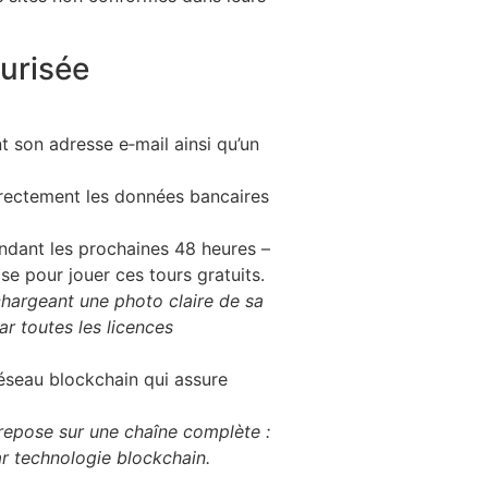
curisée
nt son adresse e‑mail ainsi qu’un
irectement les données bancaires
dant les prochaines 48 heures –
e pour jouer ces tours gratuits.
échargeant une photo claire de sa
ar toutes les licences
 réseau blockchain qui assure
 repose sur une chaîne complète :
ar technologie blockchain.