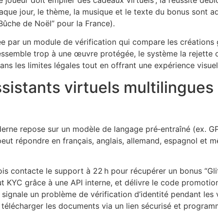
aque jour, le thème, la musique et le texte du bonus sont ad
“Bûche de Noël” pour la France).
rée par un module de vérification qui compare les création
ressemble trop à une œuvre protégée, le système la rejette o
ans les limites légales tout en offrant une expérience visuel
sistants virtuels multilingue
oderne repose sur un modèle de langage pré‑entraîné (ex. G
peut répondre en français, anglais, allemand, espagnol et 
ois contacte le support à 22 h pour récupérer un bonus “Gli
tatut KYC grâce à une API interne, et délivre le code promot
s signale un problème de vérification d’identité pendant les
de télécharger les documents via un lien sécurisé et program