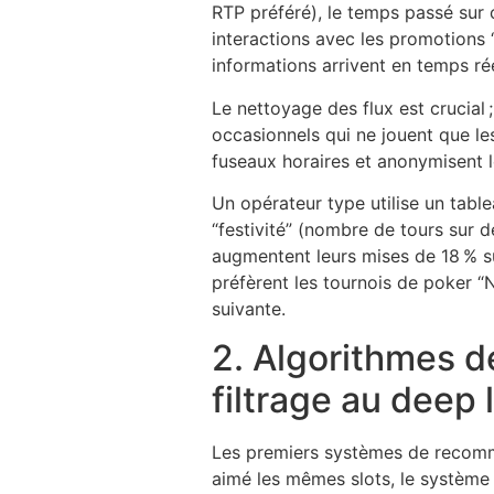
RTP préféré), le temps passé sur 
interactions avec les promotions 
informations arrivent en temps réel
Le nettoyage des flux est crucial 
occasionnels qui ne jouent que les
fuseaux horaires et anonymisent l
Un opérateur type utilise un tabl
“festivité” (nombre de tours sur 
augmentent leurs mises de 18 % su
préfèrent les tournois de poker “
suivante.
2. Algorithmes d
filtrage au deep 
Les premiers systèmes de recomman
aimé les mêmes slots, le système 