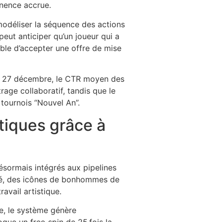
inence accrue.
odéliser la séquence des actions
eut anticiper qu’un joueur qui a
ible d’accepter une offre de mise
au 27 décembre, le CTR moyen des
age collaboratif, tandis que le
tournois “Nouvel An”.
tiques grâce à
ésormais intégrés aux pipelines
igé, des icônes de bonhommes de
avail artistique.
e, le système génère
oque un free‑spin de 25 fois la