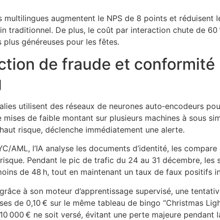
s multilingues augmentent le NPS de 8 points et réduisent 
traditionnel. De plus, le coût par interaction chute de 60
 plus généreuses pour les fêtes.
ction de fraude et conformité 
g
lies utilisent des réseaux de neurones auto‑encodeurs pou
mises de faible montant sur plusieurs machines à sous si
 haut risque, déclenche immédiatement une alerte.
KYC/AML, l’IA analyse les documents d’identité, les compar
 risque. Pendant le pic de trafic du 24 au 31 décembre, les
oins de 48 h, tout en maintenant un taux de faux positifs in
, grâce à son moteur d’apprentissage supervisé, une tentati
s de 0,10 € sur le même tableau de bingo “Christmas Light
0 000 € ne soit versé, évitant une perte majeure pendant l