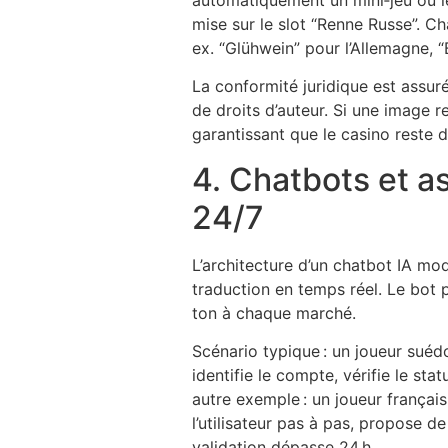
mise sur le slot “Renne Russe”. Ch
ex. “Glühwein” pour l’Allemagne, 
La conformité juridique est assu
de droits d’auteur. Si une image 
garantissant que le casino reste d
4. Chatbots et as
24/7
L’architecture d’un chatbot IA m
traduction en temps réel. Le bot 
ton à chaque marché.
Scénario typique : un joueur suéd
identifie le compte, vérifie le s
autre exemple : un joueur françai
l’utilisateur pas à pas, propose 
validation dépasse 24 h.