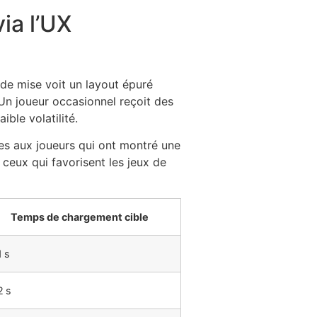
via l’UX
 de mise voit un layout épuré
 Un joueur occasionnel reçoit des
ble volatilité.
ées aux joueurs qui ont montré une
 ceux qui favorisent les jeux de
Temps de chargement cible
1 s
2 s