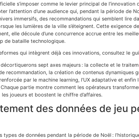
tificielle s’imposer comme le levier principal de l’innovation 
pter l’attention d’une audience qui, pendant la période de 
univers immersifs, des recommandations qui semblent lire d
rsque les lumières de la ville s’éteignent. Cette exigence d
ent, elle découle d’une concurrence accrue entre les meille
p de bataille technologique.
teformes qui intègrent déjà ces innovations, consultez le 
 décortiquerons sept axes majeurs : la collecte et le trait
 de recommandation, la création de contenus dynamiques grâ
 renforcée par le machine learning, l’UX adaptative et enfin 
. Chaque partie montre comment les opérateurs transforment
 les joueurs et boostent le chiffre d’affaires.
raitement des données de jeu p
s types de données pendant la période de Noël : l’historique