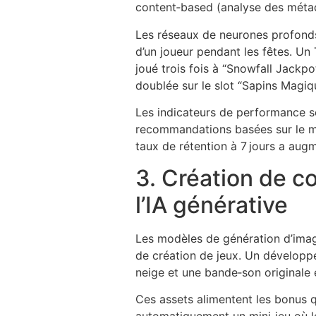
content‑based (analyse des métado
Les réseaux de neurones profonds
d’un joueur pendant les fêtes. Un
joué trois fois à “Snowfall Jackp
doublée sur le slot “Sapins Magiq
Les indicateurs de performance 
recommandations basées sur le mod
taux de rétention à 7 jours a aug
3. Création de 
l’IA générative
Les modèles de génération d’imag
de création de jeux. Un développ
neige et une bande‑son originale e
Ces assets alimentent les bonus q
automatiquement un mini‑jeu où le 