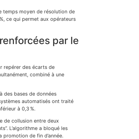
le temps moyen de résolution de
 %, ce qui permet aux opérateurs
renforcées par le
r repérer des écarts de
multanément, combiné à une
e à des bases de données
 systèmes automatisés ont traité
férieur à 0,3 %.
ve de collusion entre deux
s”. L’algorithme a bloqué les
a promotion de fin d’année.