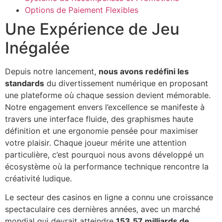
Options de Paiement Flexibles
Une Expérience de Jeu
Inégalée
Depuis notre lancement,
nous avons redéfini les
standards
du divertissement numérique en proposant
une plateforme où chaque session devient mémorable.
Notre engagement envers l’excellence se manifeste à
travers une interface fluide, des graphismes haute
définition et une ergonomie pensée pour maximiser
votre plaisir. Chaque joueur mérite une attention
particulière, c’est pourquoi nous avons développé un
écosystème où la performance technique rencontre la
créativité ludique.
Le secteur des casinos en ligne a connu une croissance
spectaculaire ces dernières années, avec un marché
mondial qui devrait atteindre
153,57 milliards de