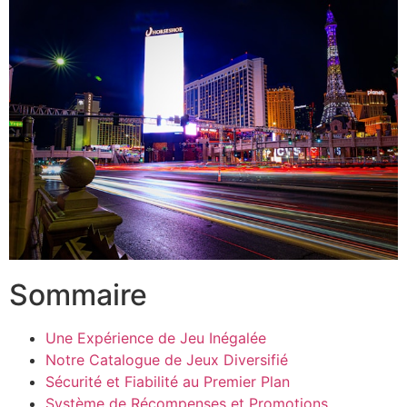
Sommaire
Une Expérience de Jeu Inégalée
Notre Catalogue de Jeux Diversifié
Sécurité et Fiabilité au Premier Plan
Système de Récompenses et Promotions