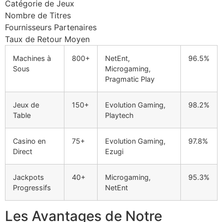
Catégorie de Jeux
Nombre de Titres
Fournisseurs Partenaires
Taux de Retour Moyen
Machines à
800+
NetEnt,
96.5%
Sous
Microgaming,
Pragmatic Play
Jeux de
150+
Evolution Gaming,
98.2%
Table
Playtech
Casino en
75+
Evolution Gaming,
97.8%
Direct
Ezugi
Jackpots
40+
Microgaming,
95.3%
Progressifs
NetEnt
Les Avantages de Notre