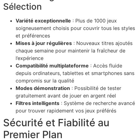
Sélection
Variété exceptionnelle
: Plus de 1000 jeux
soigneusement choisis pour couvrir tous les styles
et préférences
Mises à jour régulières
: Nouveaux titres ajoutés
chaque semaine pour maintenir la fraîcheur de
l’expérience
Compatibilité multiplateforme
: Accès fluide
depuis ordinateurs, tablettes et smartphones sans
compromis sur la qualité
Modes démonstration
: Possibilité de tester
gratuitement avant de jouer en argent réel
Filtres intelligents
: Système de recherche avancé
pour trouver rapidement vos jeux préférés
Sécurité et Fiabilité au
Premier Plan