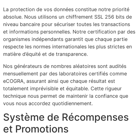
La protection de vos données constitue notre priorité
absolue. Nous utilisons un chiffrement SSL 256 bits de
niveau bancaire pour sécuriser toutes les transactions
et informations personnelles. Notre certification par des
organismes indépendants garantit que chaque partie
respecte les normes internationales les plus strictes en
matière d’équité et de transparence.
Nos générateurs de nombres aléatoires sont audités
mensuellement par des laboratoires certifiés comme
eCOGRA, assurant ainsi que chaque résultat est
totalement imprévisible et équitable. Cette rigueur
technique nous permet de maintenir la confiance que
vous nous accordez quotidiennement.
Système de Récompenses
et Promotions