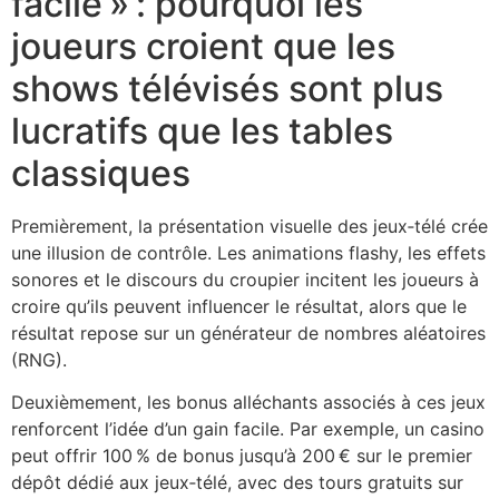
facile » : pourquoi les
joueurs croient que les
shows télévisés sont plus
lucratifs que les tables
classiques
Premièrement, la présentation visuelle des jeux‑télé crée
une illusion de contrôle. Les animations flashy, les effets
sonores et le discours du croupier incitent les joueurs à
croire qu’ils peuvent influencer le résultat, alors que le
résultat repose sur un générateur de nombres aléatoires
(RNG).
Deuxièmement, les bonus alléchants associés à ces jeux
renforcent l’idée d’un gain facile. Par exemple, un casino
peut offrir 100 % de bonus jusqu’à 200 € sur le premier
dépôt dédié aux jeux‑télé, avec des tours gratuits sur