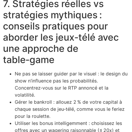
7. Stratégies réelles vs
stratégies mythiques :
conseils pratiques pour
aborder les jeux‑télé avec
une approche de
table‑game
Ne pas se laisser guider par le visuel : le design du
show n’influence pas les probabilités.
Concentrez‑vous sur le RTP annoncé et la
volatilité.
Gérer le bankroll : allouez 2 % de votre capital à
chaque session de jeu‑télé, comme vous le feriez
pour la roulette.
Utiliser les bonus intelligemment : choisissez les
offres avec un wagering raisonnable (≤ 20x) et