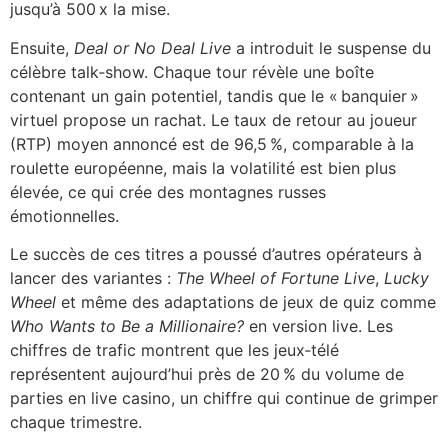
jusqu’à 500 x la mise.
Ensuite,
Deal or No Deal Live
a introduit le suspense du
célèbre talk‑show. Chaque tour révèle une boîte
contenant un gain potentiel, tandis que le « banquier »
virtuel propose un rachat. Le taux de retour au joueur
(RTP) moyen annoncé est de 96,5 %, comparable à la
roulette européenne, mais la volatilité est bien plus
élevée, ce qui crée des montagnes russes
émotionnelles.
Le succès de ces titres a poussé d’autres opérateurs à
lancer des variantes :
The Wheel of Fortune Live
,
Lucky
Wheel
et même des adaptations de jeux de quiz comme
Who Wants to Be a Millionaire?
en version live. Les
chiffres de trafic montrent que les jeux‑télé
représentent aujourd’hui près de 20 % du volume de
parties en live casino, un chiffre qui continue de grimper
chaque trimestre.