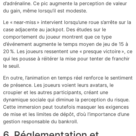
d’adrénaline. Ce pic augmente la perception de valeur
du gain, même lorsqu’il est modeste.
Le « near‑miss » intervient lorsqu’une roue s’arrête sur la
case adjacente au jackpot. Des études sur le
comportement du joueur montrent que ce type
d’événement augmente le temps moyen de jeu de 15 à
20 %. Les joueurs ressentent une « presque victoire », ce
qui les pousse à réitérer la mise pour tenter de franchir
le seuil.
En outre, l’animation en temps réel renforce le sentiment
de présence. Les joueurs voient leurs avatars, le
croupier et les autres participants, créant une
dynamique sociale qui diminue la perception du risque.
Cette immersion peut toutefois masquer les exigences
de mise et les limites de dépôt, d’où l’importance d’une
gestion responsable du bankroll.
6. Réglementation et