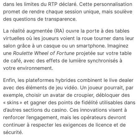
dans les limites du RTP déclaré. Cette personnalisation
promet de rendre chaque session unique, mais soulève
des questions de transparence.
La réalité augmentée (RA) ouvre la porte à des tables
virtuelles où les joueurs voient la roue tourner dans leur
salon grâce à un casque ou un smartphone. Imaginez
une
Roulette Wheel of Fortune
projetée sur votre table
de café, avec des effets de lumière synchronisés à
votre environnement.
Enfin, les plateformes hybrides combinent le live dealer
avec des éléments de jeu vidéo. Un joueur pourrait, par
exemple, choisir un avatar de croupier, débloquer des
« skins » et gagner des points de fidélité utilisables dans
d’autres sections du casino. Ces innovations visent à
renforcer l’engagement, mais les opérateurs devront
continuer à respecter les exigences de licence et de
sécurité.