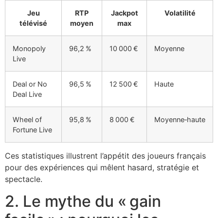
Jeu
RTP
Jackpot
Volatilité
télévisé
moyen
max
Monopoly
96,2 %
10 000 €
Moyenne
Live
Deal or No
96,5 %
12 500 €
Haute
Deal Live
Wheel of
95,8 %
8 000 €
Moyenne‑haute
Fortune Live
Ces statistiques illustrent l’appétit des joueurs français
pour des expériences qui mêlent hasard, stratégie et
spectacle.
2. Le mythe du « gain