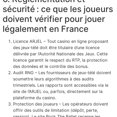
sécurité : ce que les joueurs
doivent vérifier pour jouer
légalement en France
Licence ARJEL – Tout casino en ligne proposant
des jeux‑télé doit être titulaire d’une licence
délivrée par l’Autorité Nationale des Jeux. Cette
licence garantit le respect du RTP, la protection
des données et le contrôle des bonus.
Audit RNG – Les fournisseurs de jeux‑télé doivent
soumettre leurs algorithmes à des audits
trimestriels. Les rapports sont accessibles via le
site de l’ARJEL ou, parfois, directement sur la
plateforme du casino.
Protection des joueurs – Les opérateurs doivent
offrir des outils de limitation (dépôt, perte,
session). Le site Rock The Ballet recense les