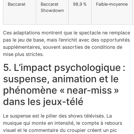
Baccarat
Baccarat
98,9 %
Faible‑moyenne
Showdown
Ces adaptations montrent que le spectacle ne remplace
pas le jeu de base, mais l’enrichit avec des opportunités
supplémentaires, souvent assorties de conditions de
mise plus strictes.
5. L’impact psychologique :
suspense, animation et le
phénomène « near‑miss »
dans les jeux‑télé
Le suspense est le pilier des shows télévisés. La
musique qui monte en intensité, le compte à rebours
visuel et le commentaire du croupier créent un pic