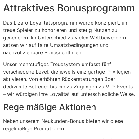
Attraktives Bonusprogramm
Das Lizaro Loyalitätsprogramm wurde konzipiert, um
treue Spieler zu honorieren und stetig Nutzen zu
generieren. Im Unterschied zu vielen Wettbewerbern
setzen wir auf faire Umsatzbedingungen und
nachvollziehbare Bonusrichtlinien.
Unser mehrstufiges Treuesystem umfasst fünf
verschiedene Level, die jeweils einzigartige Privilegien
aktivieren. Von erhöhten Rückerstattungen über
dedizierte Betreuer bis hin zu Zugängen zu VIP- Events
– wir würdigen Ihre Loyalität auf unterschiedliche Weise.
Regelmäßige Aktionen
Neben unserem Neukunden-Bonus bieten wir diese
regelmäßige Promotionen: