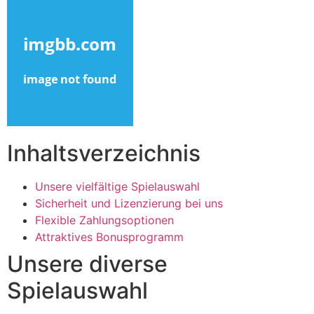
Inhaltsverzeichnis
Unsere vielfältige Spielauswahl
Sicherheit und Lizenzierung bei uns
Flexible Zahlungsoptionen
Attraktives Bonusprogramm
Unsere diverse
Spielauswahl