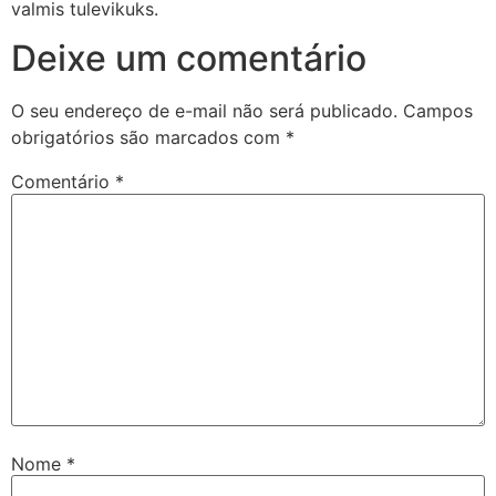
valmis tulevikuks.
Deixe um comentário
O seu endereço de e-mail não será publicado.
Campos
obrigatórios são marcados com
*
Comentário
*
Nome
*