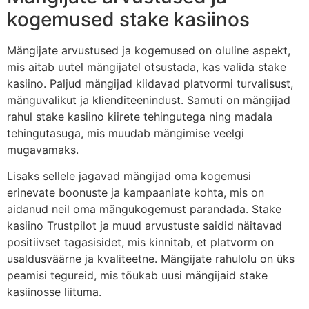
kogemused stake kasiinos
Mängijate arvustused ja kogemused on oluline aspekt,
mis aitab uutel mängijatel otsustada, kas valida stake
kasiino. Paljud mängijad kiidavad platvormi turvalisust,
mänguvalikut ja klienditeenindust. Samuti on mängijad
rahul stake kasiino kiirete tehingutega ning madala
tehingutasuga, mis muudab mängimise veelgi
mugavamaks.
Lisaks sellele jagavad mängijad oma kogemusi
erinevate boonuste ja kampaaniate kohta, mis on
aidanud neil oma mängukogemust parandada. Stake
kasiino Trustpilot ja muud arvustuste saidid näitavad
positiivset tagasisidet, mis kinnitab, et platvorm on
usaldusväärne ja kvaliteetne. Mängijate rahulolu on üks
peamisi tegureid, mis tõukab uusi mängijaid stake
kasiinosse liituma.