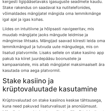
kergesti ligipääsetavaks igasuguste seadmete kaudu.
Stake rakendus on saadaval ka nutitelefonides,
võimaldades mängijatel mängida oma lemmikmänge
igal ajal ja igas kohas.
Liides on intuitiivne ja hõlpsasti navigeeritav, mis
muudab mängijate jaoks mängude leidmise ja
mängimise lihtsaks. Mängijad saavad kiiresti leida oma
lemmikmängud ja tutvuda uute mängudega, mis on
lisatud platvormile. Lisaks sellele on stake kasiino app
pakub ka kiiret juurdepääsu boonustele ja
kampaaniatele, mis aitab mängijatel maksimaalselt ära
kasutada oma aega platvormil.
Stake kasiino ja
krüptovaluutade kasutamine
Krüptovaluutad on stake kasiinos keskse tähtsusega,
kuna need pakuvad lisaturvalisust ja anonüümsust.