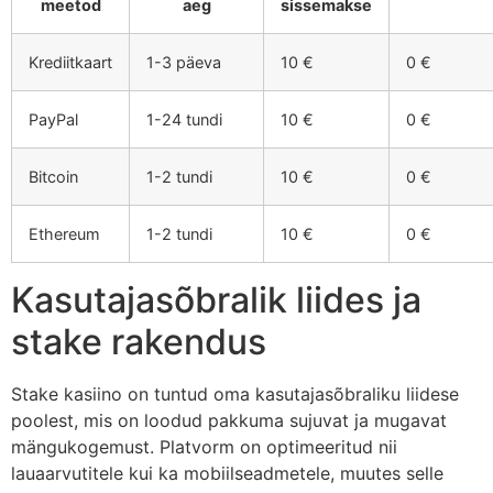
meetod
aeg
sissemakse
Krediitkaart
1-3 päeva
10 €
0 €
PayPal
1-24 tundi
10 €
0 €
Bitcoin
1-2 tundi
10 €
0 €
Ethereum
1-2 tundi
10 €
0 €
Kasutajasõbralik liides ja
stake rakendus
Stake kasiino on tuntud oma kasutajasõbraliku liidese
poolest, mis on loodud pakkuma sujuvat ja mugavat
mängukogemust. Platvorm on optimeeritud nii
lauaarvutitele kui ka mobiilseadmetele, muutes selle