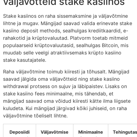
väljavõtteid stake kasiinos
Stake kasiinos on raha sissemaksmine ja väljavõtmine
lihtne ja mugav. Mängijad saavad valida erinevate stake
kasiino deposit methods, sealhulgas krediitkaardid, e-
rahakotid ja krüptovaluutad. Platvorm toetab mitmeid
populaarseid krüptovaluutasid, sealhulgas Bitcoin, mis
muudab selle veelgi atraktiivsemaks krüpto kasiino
stake kasutajatele.
Raha väljavõtmine toimub kiiresti ja tõhusalt. Mängijad
saavad jälgida oma väljavõtteid ning stake kasiino
withdrawal protsess on sujuv ja läbipaistev. Lisaks on
stake kasiino fees minimaalne, mis tähendab, et
mängijad saavad oma võidud kiiresti kätte ilma liigsete
kuludeta. Kui mängijad järgivad kõiki juhiseid, on raha
väljavõtmine tõeliselt lihtne.
Deposiidi
Väljavõtmise
Minimaalne
Tehinguta