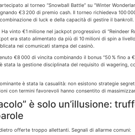
partecipato al torneo “Snowball Battle” su “Winter Wonder
agnando €3 200 di premio cash. Il torneo richiedeva 100 000 
 combinazione di luck e della capacità di gestire il bankroll.
 Ha vinto €1 milione nel jackpot progressivo di “Reindeer R
ot era stato alimentato da più di 10 milioni di spin a livello
bblicata nei comunicati stampa del casinò.
ttenuto €8 000 di vincita combinando il bonus “50 % fino a 
è stata la gestione disciplinata del requisito di wagering, c
dominante è stata la casualità: non esistono strategie segr
ioni con termini favorevoli hanno consentito di massimizzare 
acolo” è solo un’illusione: truf
parole
dietro offerte troppo allettanti. Segnali di allarme comuni: