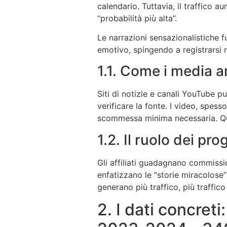
calendario. Tuttavia, il traffico 
“probabilità più alta”.
Le narrazioni sensazionalistiche 
emotivo, spingendo a registrarsi 
1.1. Come i media am
Siti di notizie e canali YouTube pu
verificare la fonte. I video, spes
scommessa minima necessaria. Ques
1.2. Il ruolo dei pr
Gli affiliati guadagnano commissi
enfatizzano le “storie miracolose” 
generano più traffico, più traffico
2. I dati concreti