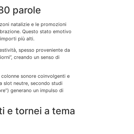
280 parole
anzoni natalizie e le promozioni
lebrazione. Questo stato emotivo
mporti più alti.
estività, spesso proveniente da
orni”, creando un senso di
i), colonne sonore coinvolgenti e
a slot neutre, secondo studi
mbre”) generano un impulso di
ti e tornei a tema