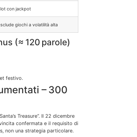
lot con jackpot
sclude giochi a volatilità alta
nus (≈ 120 parole)
et festivo.
ocumentati – 300
“Santa’s Treasure”. Il 22 dicembre
incita confermata e il requisito di
ns, non una strategia particolare.