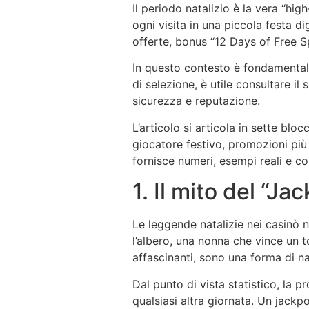
Il periodo natalizio è la vera “hi
ogni visita in una piccola festa dig
offerte, bonus “12 Days of Free Sp
In questo contesto è fondamentale 
di selezione, è utile consultare il
sicurezza e reputazione.
L’articolo si articola in sette bloc
giocatore festivo, promozioni più 
fornisce numeri, esempi reali e co
1. Il mito del “Ja
Le leggende natalizie nei casinò 
l’albero, una nonna che vince un 
affascinanti, sono una forma di na
Dal punto di vista statistico, la p
qualsiasi altra giornata. Un jackp