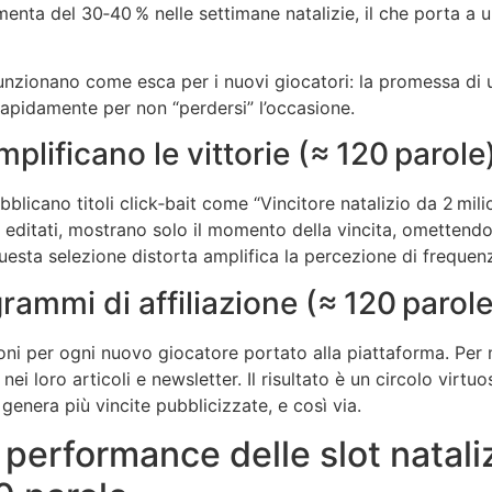
aumenta del 30‑40 % nelle settimane natalizie, il che porta a 
funzionano come esca per i nuovi giocatori: la promessa di 
rapidamente per non “perdersi” l’occasione.
plificano le vittorie (≈ 120 parole
bblicano titoli click‑bait come “Vincitore natalizio da 2 mili
so editati, mostrano solo il momento della vincita, omettendo
ta selezione distorta amplifica la percezione di frequenza
ogrammi di affiliazione (≈ 120 parole
oni per ogni nuovo giocatore portato alla piattaforma. Per 
nei loro articoli e newsletter. Il risultato è un circolo virtu
 genera più vincite pubblicizzate, e così via.
: performance delle slot natali