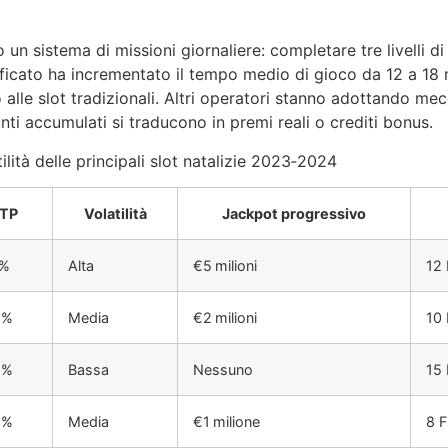
un sistema di missioni giornaliere: completare tre livelli d
ficato ha incrementato il tempo medio di gioco da 12 a 18 mi
to alle slot tradizionali. Altri operatori stanno adottando me
ti accumulati si traducono in premi reali o crediti bonus.
lità delle principali slot natalizie 2023‑2024
TP
Volatilità
Jackpot progressivo
1%
Alta
€5 milioni
12 
5%
Media
€2 milioni
10 
8%
Bassa
Nessuno
15 
3%
Media
€1 milione
8 