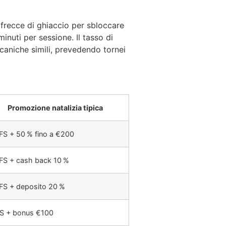
i frecce di ghiaccio per sbloccare
nuti per sessione. Il tasso di
ccaniche simili, prevedendo tornei
Promozione natalizia tipica
FS + 50 % fino a €200
FS + cash back 10 %
FS + deposito 20 %
FS + bonus €100