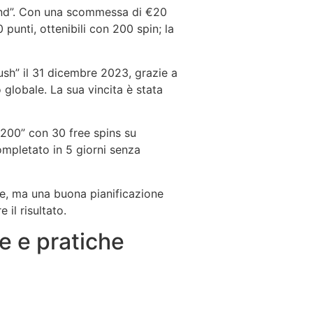
land”. Con una scommessa di €20
punti, ottenibili con 200 spin; la
ush” il 31 dicembre 2023, grazie a
 globale. La sua vincita è stata
€200” con 30 free spins su
ompletato in 5 giorni senza
ete, ma una buona pianificazione
il risultato.
fe e pratiche