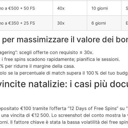
ino a €500 + 50 FS
40x
10 giorni
S
ino a €350 + 25 FS
30x
6 giorni
E
i per massimizzare il valore dei bo
gering”: scegli offerte con requisito ≤ 30x.
à: i free spins scadono rapidamente; pianifica le sessioni.
% per ridurre il margine della casa.
solo se la percentuale di match supera il 100 % del tuo budg
 vincite natalizie: i casi più d
epositato €100 tramite l’offerta “12 Days of Free Spins” su 
 una vincita di €12 500. Lo screenshot del conto mostra la v
ni. Il fattore chiave è stata la bassa volatilità dei free spi