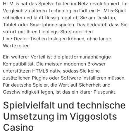
HTML5 hat das Spielverhalten im Netz revolutioniert. Im
Vergleich zu älteren Technologien lädt ein HTML5‑Spiel
schneller und läuft flüssig, egal ob Sie am Desktop,
Tablet oder Smartphone spielen. Das bedeutet, dass Sie
sofort mit Ihren Lieblings‑Slots oder den
Live‑Dealer‑Tischen loslegen können, ohne lange
Wartezeiten.
Ein weiterer Vorteil ist die plattformunabhängige
Kompatibilität. Die meisten modernen Browser
unterstützen HTML5 nativ, sodass Sie keine
zusätzlichen Plugins oder Software installieren müssen.
Für deutsche Spieler, die Wert auf Sicherheit und
Geschwindigkeit legen, ist das ein klarer Pluspunkt.
Spielvielfalt und technische
Umsetzung im Viggoslots
Casino