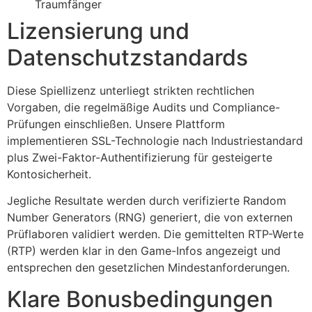
Traumfänger
Lizensierung und
Datenschutzstandards
Diese Spiellizenz unterliegt strikten rechtlichen
Vorgaben, die regelmäßige Audits und Compliance-
Prüfungen einschließen. Unsere Plattform
implementieren SSL-Technologie nach Industriestandard
plus Zwei-Faktor-Authentifizierung für gesteigerte
Kontosicherheit.
Jegliche Resultate werden durch verifizierte Random
Number Generators (RNG) generiert, die von externen
Prüflaboren validiert werden. Die gemittelten RTP-Werte
(RTP) werden klar in den Game-Infos angezeigt und
entsprechen den gesetzlichen Mindestanforderungen.
Klare Bonusbedingungen