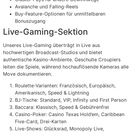
Avalanche und Falling-Reels
Buy-Feature-Optionen für unmittelbaren
Bonuszugang
Live-Gaming-Sektion
Unseres Live-Gaming überträgt in Live aus
hochwertigen Broadcast-Studios und bietet
authentische Kasino-Ambiente. Geschulte Croupiers
leiten die Spiele, während hochauflösende Kameras alle
Move dokumentieren.
Roulette-Varianten: Französisch, Europäisch,
Amerikanisch, Speed & Lightning
BJ-Tische: Standard, VIP, Infinity und First Person
Baccara: Klassisch, Speed & Gebührenfrei
Casino-Poker: Casino Texas Hold’em, Caribbean
Five-Card, Drei-Karten
Live-Shows: Glücksrad, Monopoly Live,