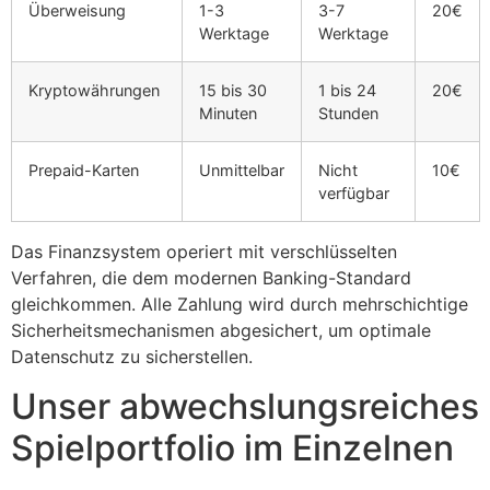
Überweisung
1-3
3-7
20€
Werktage
Werktage
Kryptowährungen
15 bis 30
1 bis 24
20€
Minuten
Stunden
Prepaid-Karten
Unmittelbar
Nicht
10€
verfügbar
Das Finanzsystem operiert mit verschlüsselten
Verfahren, die dem modernen Banking-Standard
gleichkommen. Alle Zahlung wird durch mehrschichtige
Sicherheitsmechanismen abgesichert, um optimale
Datenschutz zu sicherstellen.
Unser abwechslungsreiches
Spielportfolio im Einzelnen