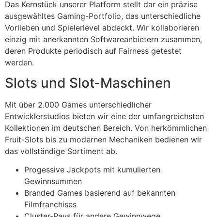
Das Kernstück unserer Platform stellt dar ein präzise
ausgewähltes Gaming-Portfolio, das unterschiedliche
Vorlieben und Spielerlevel abdeckt. Wir kollaborieren
einzig mit anerkannten Softwareanbietern zusammen,
deren Produkte periodisch auf Fairness getestet
werden.
Slots und Slot-Maschinen
Mit über 2.000 Games unterschiedlicher
Entwicklerstudios bieten wir eine der umfangreichsten
Kollektionen im deutschen Bereich. Von herkömmlichen
Fruit-Slots bis zu modernen Mechaniken bedienen wir
das vollständige Sortiment ab.
Progessive Jackpots mit kumulierten
Gewinnsummen
Branded Games basierend auf bekannten
Filmfranchises
Cluster-Pays für andere Gewinnwege