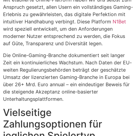
Anspruch gesetzt, allen Usern ein vollständiges Gaming-
Erlebnis zu gewährleisten, das digitale Perfektion mit
intuitiver Handhabung verbingt. Diese Platform
N1Bet
wird speziell entwickelt, um den Anforderungen
moderner Nutzer entsprechend zu werden, die Fokus
auf Güte, Transparenz und Diversität legen.
Die Online-Gaming-Branche dokumentiert seit langer
Zeit ein kontinuierliches Wachstum. Nach Daten der EU-
weiten Regulierungsbehörden beträgt der geschätzte
Umsatz der lizenzierten Gaming-Branche in Europa bei
über 26+ Mrd. Euro annual – ein eindeutiger Beweis für
die steigende Akzeptanz online-basierter
Unterhaltungsplattformen.
Vielseitige
Zahlungsoptionen für
jeglichen Spielertyp