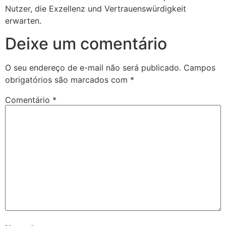
Nutzer, die Exzellenz und Vertrauenswürdigkeit
erwarten.
Deixe um comentário
O seu endereço de e-mail não será publicado.
Campos
obrigatórios são marcados com
*
Comentário
*