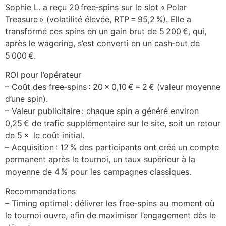
Sophie L. a reçu 20 free‑spins sur le slot « Polar
Treasure » (volatilité élevée, RTP = 95,2 %). Elle a
transformé ces spins en un gain brut de 5 200 €, qui,
après le wagering, s’est converti en un cash‑out de
5 000 €.
ROI pour l’opérateur
– Coût des free‑spins : 20 × 0,10 € = 2 € (valeur moyenne
d’une spin).
– Valeur publicitaire : chaque spin a généré environ
0,25 € de trafic supplémentaire sur le site, soit un retour
de 5 × le coût initial.
– Acquisition : 12 % des participants ont créé un compte
permanent après le tournoi, un taux supérieur à la
moyenne de 4 % pour les campagnes classiques.
Recommandations
– Timing optimal : délivrer les free‑spins au moment où
le tournoi ouvre, afin de maximiser l’engagement dès le