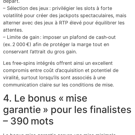
départ.
– Sélection des jeux : privilégier les slots à forte
volatilité pour créer des jackpots spectaculaires, mais
alterner avec des jeux à RTP élevé pour équilibrer les
attentes.
– Limite de gain : imposer un plafond de cash‑out
(ex. 2 000 €) afin de protéger la marge tout en
conservant l’attrait du gros gain.
Les free‑spins intégrés offrent ainsi un excellent
compromis entre coût d’acquisition et potentiel de
viralité, surtout lorsqu’ils sont associés à une
communication claire sur les conditions de mise.
4. Le bonus « mise
garantie » pour les finalistes
– 390 mots