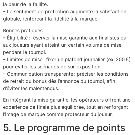
la peur de la faillite.
– Le sentiment de protection augmente la satisfaction
globale, renforçant la fidélité à la marque.
Bonnes pratiques
– Éligibilité : réserver la mise garantie aux finalistes ou
aux joueurs ayant atteint un certain volume de mise
pendant le tournoi.
– Limites de mise : fixer un plafond journalier (ex. 200 €)
pour éviter les scénarios de sur‑exposition.
– Communication transparente : préciser les conditions
de retrait du bonus dès l’annonce du tournoi, afin
d’éviter les malentendus.
En intégrant la mise garantie, les opérateurs offrent une
expérience de finale plus équilibrée, tout en renforçant
l’image de marque comme protecteur du joueur.
5. Le programme de points