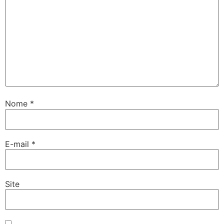
Nome
*
E-mail
*
Site