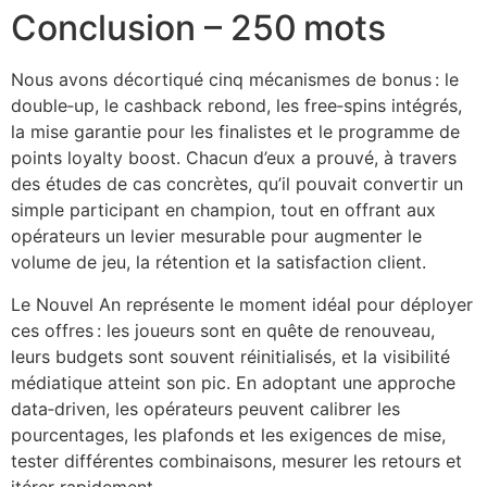
Conclusion – 250 mots
Nous avons décortiqué cinq mécanismes de bonus : le
double‑up, le cashback rebond, les free‑spins intégrés,
la mise garantie pour les finalistes et le programme de
points loyalty boost. Chacun d’eux a prouvé, à travers
des études de cas concrètes, qu’il pouvait convertir un
simple participant en champion, tout en offrant aux
opérateurs un levier mesurable pour augmenter le
volume de jeu, la rétention et la satisfaction client.
Le Nouvel An représente le moment idéal pour déployer
ces offres : les joueurs sont en quête de renouveau,
leurs budgets sont souvent réinitialisés, et la visibilité
médiatique atteint son pic. En adoptant une approche
data‑driven, les opérateurs peuvent calibrer les
pourcentages, les plafonds et les exigences de mise,
tester différentes combinaisons, mesurer les retours et
itérer rapidement.