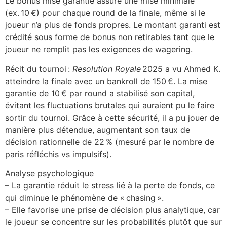
Le bonus mise garantie assure une mise minimale
(ex. 10 €) pour chaque round de la finale, même si le
joueur n’a plus de fonds propres. Le montant garanti est
crédité sous forme de bonus non retirables tant que le
joueur ne remplit pas les exigences de wagering.
Récit du tournoi :
Resolution Royale
2025 a vu Ahmed K.
atteindre la finale avec un bankroll de 150 €. La mise
garantie de 10 € par round a stabilisé son capital,
évitant les fluctuations brutales qui auraient pu le faire
sortir du tournoi. Grâce à cette sécurité, il a pu jouer de
manière plus détendue, augmentant son taux de
décision rationnelle de 22 % (mesuré par le nombre de
paris réfléchis vs impulsifs).
Analyse psychologique
– La garantie réduit le stress lié à la perte de fonds, ce
qui diminue le phénomène de « chasing ».
– Elle favorise une prise de décision plus analytique, car
le joueur se concentre sur les probabilités plutôt que sur