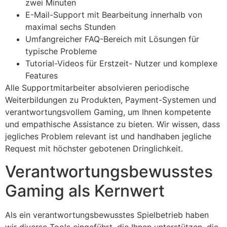
zwei Minuten
E-Mail-Support mit Bearbeitung innerhalb von
maximal sechs Stunden
Umfangreicher FAQ-Bereich mit Lösungen für
typische Probleme
Tutorial-Videos für Erstzeit- Nutzer und komplexe
Features
Alle Supportmitarbeiter absolvieren periodische
Weiterbildungen zu Produkten, Payment-Systemen und
verantwortungsvollem Gaming, um Ihnen kompetente
und empathische Assistance zu bieten. Wir wissen, dass
jegliches Problem relevant ist und handhaben jegliche
Request mit höchster gebotenen Dringlichkeit.
Verantwortungsbewusstes
Gaming als Kernwert
Als ein verantwortungsbewusstes Spielbetrieb haben
wir diverse Tools eingeführt, die Ihnen unterstützen, die