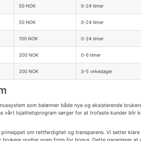
50 NOK
0-24 timer
50 NOK
0-24 timer
100 NOK
0-24 timer
200 NOK
0-6 timer
200 NOK
3-5 virkedager
em
bonussystem som belønner både nye og eksisterende bruker
s vårt lojalitetsprogram sørger for at trofaste kunder blir k
prinsippet om rettferdighet og transparens. Vi setter klar
før brukere godtar noen form for bonus. Dette garanterer at 