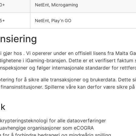
0+
NetEnt, Microgaming
5+
NetEnt, Play’n GO
nsiering
i gjør hos . Vi opererer under en offisiell lisens fra Malta 
ghetene i iGaming-bransjen. Dette er et verifisert faktum 
speksjoner og følger internasjonale standarder for rettfer
tering for å sikre alle transaksjoner og brukerdata. Dette s
nansinstitusjoner. Spillerne våre kan derfor være sikre på 
ak
krypteringsteknologi for alle dataoverføringer
a uavhengige organisasjoner som eCOGRA
g for å forhindre bedrageri og mindreårig spilling