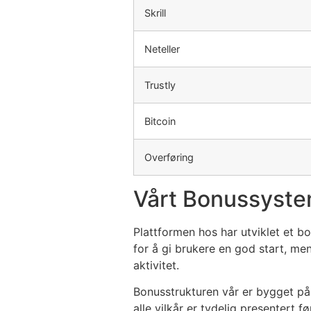
Skrill
Neteller
Trustly
Bitcoin
Overføring
Vårt Bonussyst
Plattformen hos har utviklet et 
for å gi brukere en god start, men
aktivitet.
Bonusstrukturen vår er bygget på 
alle vilkår er tydelig presentert 