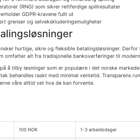
neratorer (RNG) som sikrer rettferdige spillresultater
erholder GDPR-kravene fullt ut
dert grenser og selvekskluderingsmuligheter
talingsløsninger
nsker hurtige, sikre og fleksible betalingsløsninger. Derfor
om omfatter alt fra tradisjonelle bankoverføringer til mod
t på å tilby løsninger som er populære i det norske marked
tak behandles raskt med minimal ventetid. Transparens run
llerne våre alltid vet hva de kan forvente.
100 NOK
1-3 arbeidsdager