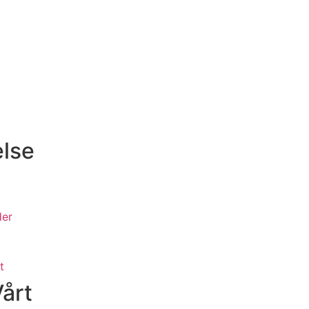
else
der
t
Vårt